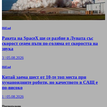
HiEnd
Ракета на SpaceX ще се разбие в Луната със
скорост седем пъти по-голяма от скоростта на
звука
3
|
05.08.2026
HiEnd
Китай заема шест от 10-те топ места при
хуманоидните роботи, но качеството в САЩ е
по-високо
1
|
05.08.2026
Препоръчано