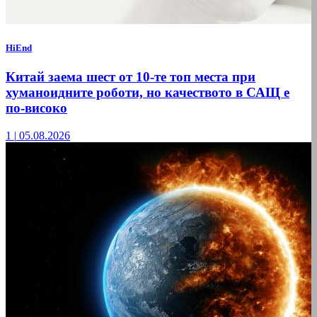
HiEnd
Китай заема шест от 10-те топ места при
хуманоидните роботи, но качеството в САЩ е
по-високо
1
|
05.08.2026