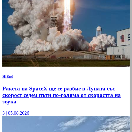
HiEnd
Ракета на SpaceX ще се разбие в Луната със
скорост седем пъти по-голяма от скоростта на
звука
3
|
05.08.2026