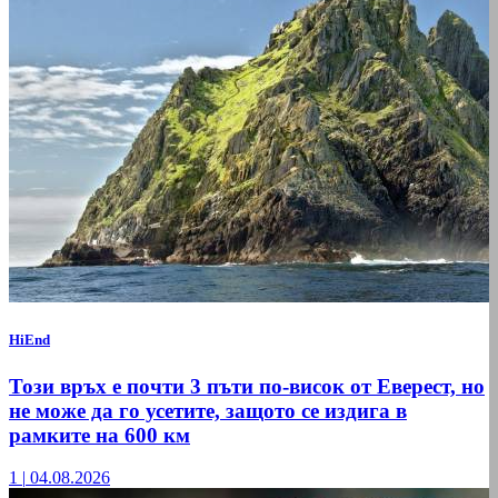
HiEnd
Този връх е почти 3 пъти по-висок от Еверест, но
не може да го усетите, защото се издига в
рамките на 600 км
1
|
04.08.2026