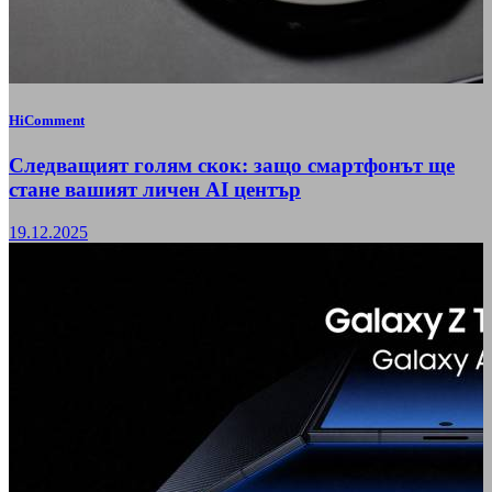
HiComment
Следващият голям скок: защо смартфонът ще
стане вашият личен AI център
19.12.2025