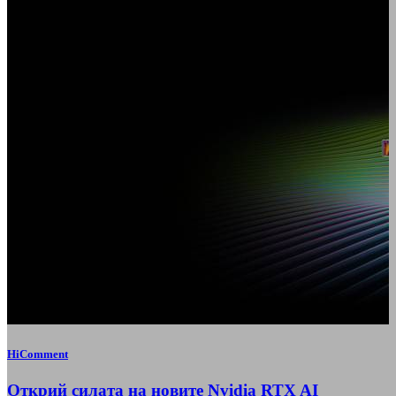
HiComment
Открий силата на новите Nvidia RTX AI