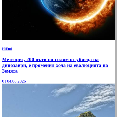
HiEnd
Метеорит, 200 пъти по-голям от убиеца на
динозаври, е променил хода на еволюцията на
Земята
0
|
04.08.2026