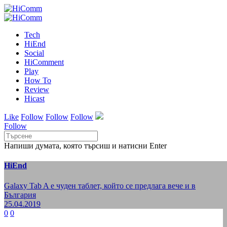
Tech
HiEnd
Social
HiComment
Play
How To
Review
Hicast
Like
Follow
Follow
Follow
Follow
Напиши думата, която търсиш и натисни Enter
HiEnd
Galaxy Tab A е чуден таблет, който се предлага вече и в
България
25.04.2019
0
0