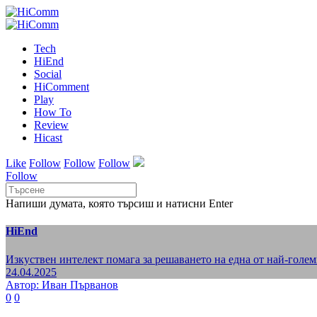
Tech
HiEnd
Social
HiComment
Play
How To
Review
Hicast
Like
Follow
Follow
Follow
Follow
Напиши думата, която търсиш и натисни Enter
HiEnd
Изкуствен интелект помага за решаването на една от най-голем
24.04.2025
Автор: Иван Първанов
0
0