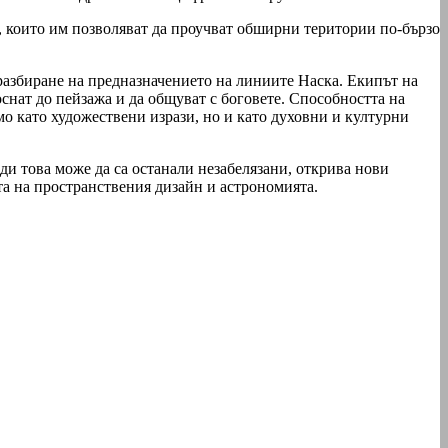
 които им позволяват да проучват обширни територии по-бързо
разбиране на предназначението на линиите Наска. Екипът на
коснат до пейзажа и да общуват с боговете. Способността на
мо като художествени изрази, но и като духовни и културни
ди това може да са останали незабелязани, открива нови
та на пространствения дизайн и астрономията.