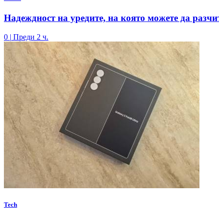
Надеждност на уредите, на която можете да разчи
0
|
Преди 2 ч.
Tech