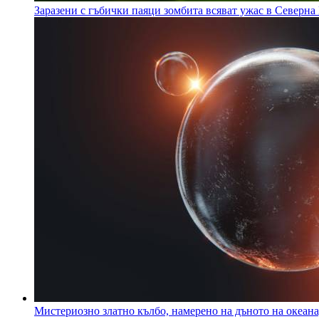
Заразени с гъбички паяци зомбита всяват ужас в Северн
Мистериозно златно кълбо, намерено на дъното на океана