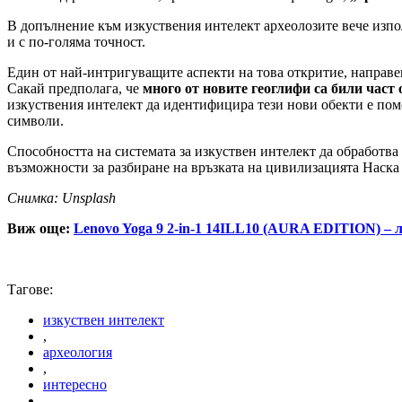
В допълнение към изкуствения интелект археолозите вече изп
и с по-голяма точност.
Един от най-интригуващите аспекти на това откритие, направе
Сакай предполага, че
много от новите геоглифи са били част 
изкуствения интелект да идентифицира тези нови обекти е помо
символи.
Способността на системата за изкуствен интелект да обработва
възможности за разбиране на връзката на цивилизацията Наска 
Снимка: Unsplash
Виж още:
Lenovo Yoga 9 2-in-1 14ILL10 (AURA EDITION) – 
Тагове:
изкуствен интелект
,
археология
,
интересно
,