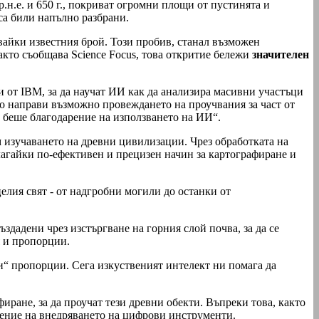
.н.е. и 650 г., покриват огромни площи от пустинята и
са били напълно разбрани.
вайки известния брой. Този пробив, станал възможен
Както съобщава Science Focus, това откритие бележи
значителен
и от IBM, за да научат ИИ как да анализира масивни участъци
о направи възможно провеждането на проучвания за част от
д беше благодарение на използването на ИИ“.
 изучаването на древни цивилизации. Чрез обработката на
лагайки по-ефективен и прецизен начин за картографиране и
елия свят - от надгробни могили до останки от
дадени чрез изстъргване на горния слой почва, за да се
я и пропорции.
и“ пропорции. Сега изкуственият интелект ни помага да
ране, за да проучат тези древни обекти. Въпреки това, както
ние на внедряването на цифрови инструменти.