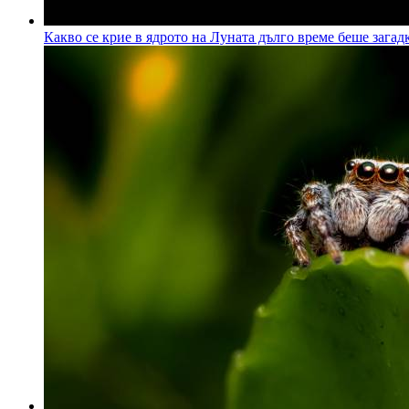
Какво се крие в ядрото на Луната дълго време беше загадк