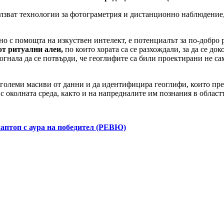
олзват технологии за фотограметрия и дистанционно наблюдение,
но с помощта на изкуствен интелект, е потенциалът за по-добро 
от ритуални алеи,
по които хората са се разхождали, за да се до
гнала да се потвърди, че геоглифите са били проектирани не са
 големи масиви от данни и да идентифицира геоглифи, които пре
с околната среда, както и на напредналите им познания в област
лаптоп с аура на победител (РЕВЮ)