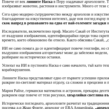
Повече от век
линиите Наска
в Перу озадачават археолозите. Т
изобразяват животни, растения и инструменти. Много от тези с
Сега едно модерно сътрудничество между археолози и изкуствен
благодарение на изкуствения интелект, даде нов поглед върху 
скок напред в решаването на една от най-големите загадки
н
Изследователи, включително проф. Масато Сакай от Института 
от въздушни изображения, идентифицирайки преди това скрити 
времето, което обикновено би отнело. Както обяснява Сакай, „
ИИ не само помага да се идентифицират повече геоглифи, но 
въздушни изображения алгоритъмът може да забележи модели, к
разбиране на исторически останки.
Успехът на ИИ в пустинята Наска е само началото, тъй като те
корабокрушения.
Линиите Наска представляват едно от първите успешни приложен
разкрие по-светлият материал отдолу, са сложни и прецизни и 
Мария Райхе, германски математик и астроном, прекарва десет
разкрием още повече от тези рисунки,
хвърляйки светлина въ
Исторически погледнато, археолозите разчитат на традиционни 
посочва д-р Жоао Фонте, археолог от ERA Arqueologia,
„археол