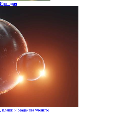
а Ирландия
, плаши и озадачава учените