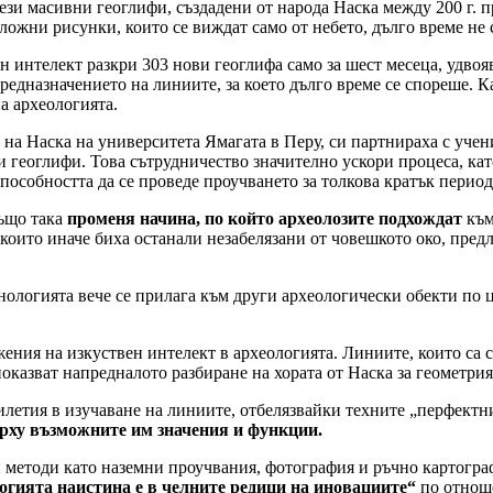
ези масивни геоглифи, създадени от народа Наска между 200 г. пр
ложни рисунки, които се виждат само от небето, дълго време не 
 интелект разкри 303 нови геоглифа само за шест месеца, удвоя
предназначението на линиите, за което дълго време се спореше. 
а археологията.
на Наска на университета Ямагата в Перу, си партнираха с учен
геоглифи. Това сътрудничество значително ускори процеса, кат
способността да се проведе проучването за толкова кратък перио
също така
променя начина, по който археолозите подхождат
към
оито иначе биха останали незабелязани от човешкото око, пред
хнологията вече се прилага към други археологически обекти по ц
ия на изкуствен интелект в археологията. Линиите, които са съз
показват напредналото разбиране на хората от Наска за геометри
илетия в изучаване на линиите, отбелязвайки техните „перфектн
рху възможните им значения и функции.
методи като наземни проучвания, фотография и ръчно картографи
огията наистина е в челните редици на иновациите“
по отноше