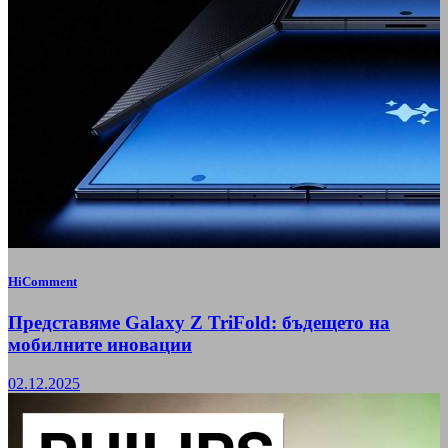
HiComment
Представяме Galaxy Z TriFold: бъдещето на
мобилните иновации
02.12.2025