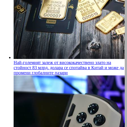
Най-големият залеж от висококачествено злато на
стойност 83 млрд. долара се спотайва в Китай и може да
промени глобалните пазари