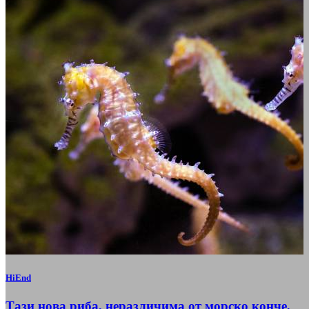
HiEnd
Тази нова риба, неразличима от морско конче,