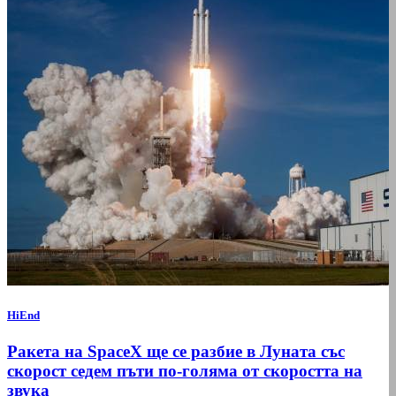
HiEnd
Ракета на SpaceX ще се разбие в Луната със
скорост седем пъти по-голяма от скоростта на
звука