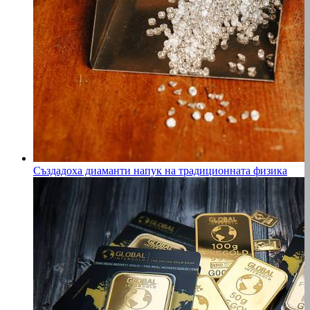
Създадоха диаманти напук на традиционната физика