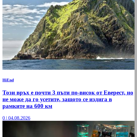
HiEnd
Този връх е почти 3 пъти по-висок от Еверест, но
не може да го усетите, защото се издига в
рамките на 600 км
0
|
04.08.2026