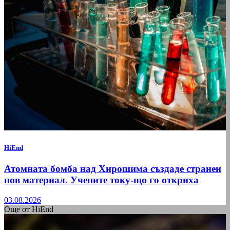
HiEnd
Атомната бомба над Хирошима създаде странен
нов материал. Учените току-що го откриха
03.08.2026
Още от HiEnd