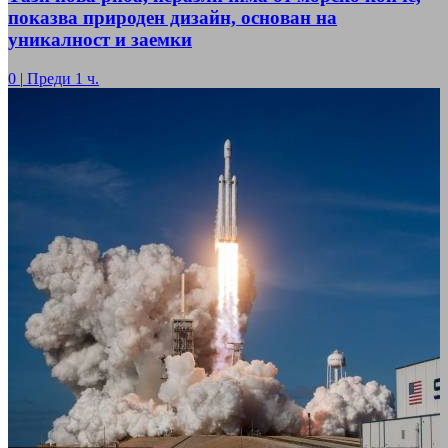
показва природен дизайн, основан на
уникалност и заемки
0
|
Преди 1 ч.