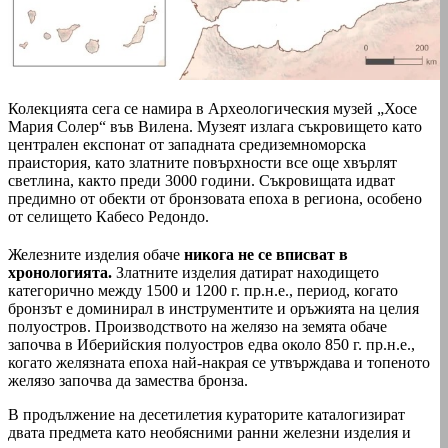
Колекцията сега се намира в Археологическия музей „Хосе
Мария Солер“ във Вилена. Музеят излага съкровището като
централен експонат от западната средиземноморска
праистория, като златните повърхности все още хвърлят
светлина, както преди 3000 години. Съкровищата идват
предимно от обекти от бронзовата епоха в региона, особено
от селището Кабесо Редондо.
Железните изделия обаче
никога не се вписват в
хронологията.
Златните изделия датират находището
категорично между 1500 и 1200 г. пр.н.е., период, когато
бронзът е доминирал в инструментите и оръжията на целия
полуостров. Производството на желязо на земята обаче
започва в Иберийския полуостров едва около 850 г. пр.н.е.,
когато желязната епоха най-накрая се утвърждава и топеното
желязо започва да замества бронза.
В продължение на десетилетия кураторите каталогизират
двата предмета като необясними ранни железни изделия и