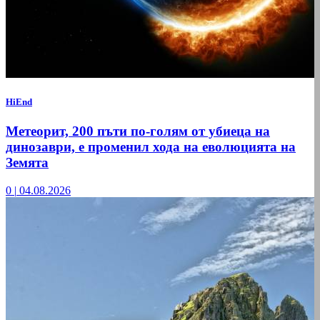
HiEnd
Метеорит, 200 пъти по-голям от убиеца на
динозаври, е променил хода на еволюцията на
Земята
0
|
04.08.2026