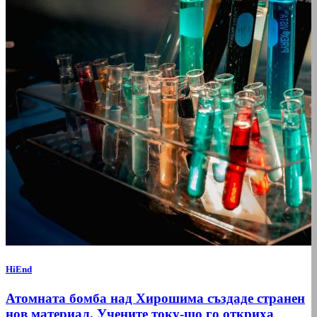
HiEnd
Атомната бомба над Хирошима създаде странен
нов материал. Учените току-що го откриха