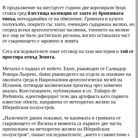
В продължение на шестдесет години две корозирали буци
стояха сред
блестяща колекция от злато от бронзовата
епоха,
неподдавайки се на обяснение. Гривната и кухото
полукълбо, покрито със злато, очевидно съдържаха желязо, но
според всеки археологически часовник, топенето на желязо
все още не било достигнало региона, когато останалата част
от съкровището е заровено в земята.
Сега изследователите имат отговор на тази мистерия и
той се
простира отвъд Земята.
Металът е паднал от небето. Екип, ръководен от Салвадор
Ровира-Льоренс, бивш ръководител на отдела за опазване на
околната среда в Националния археологически музей на
Испания, потвърди космическия произход чрез химичен
анализ. Констатациите, публикувани в сп. Trabajos de
Prehistoria, идентифицират тези два артефакта като първите
известни обекти, направени от метеоритно желязо на
Иберийския полуостров.
„Наличните данни показват, че капачката и гривната от
съкровището от Вилена в момента са първите две части,
приписвани на метеоритно желязо на Иберийския
полуостров“, пишат изследователите, „което е съвместимо с