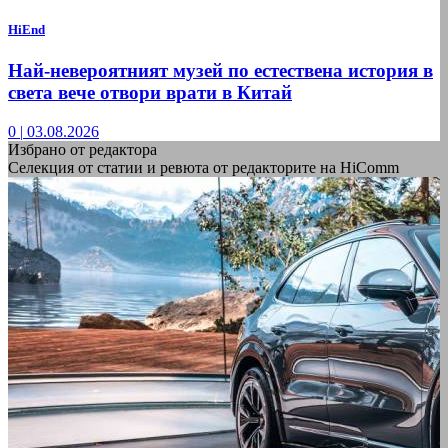
HiEnd
Най-невероятният музей по естествена история в
света вече отвори врати в Китай
0
|
03.08.2026
Избрано от редактора
Селекция от статии и ревюта от редакторите на HiComm