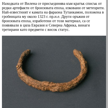
Находката от Вилена се присъединява към кратък списък от
редки артефакти от бронзовата епоха, изковани от метеорити.
Най-известният е камата на фараона Тутанкамон, положена в
гробницата му около 1323 г. пр.н.е. Други оръжия от
бронзовата епоха, изработени от този материал, са се
появявали в цяла Евразия и Северна Африка, винаги
третирани като предмети с висок статус.