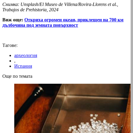
Снимка: Unsplash/El Museo de Villena/Rovira-Llorens et al.,
Trabajos de Prehistoria, 2024
Виж още:
Oткриха огромен океан, приклещен на 700 км
дълбочина под земната повърхност
Тагове:
археология
,
Испания
Още по темата