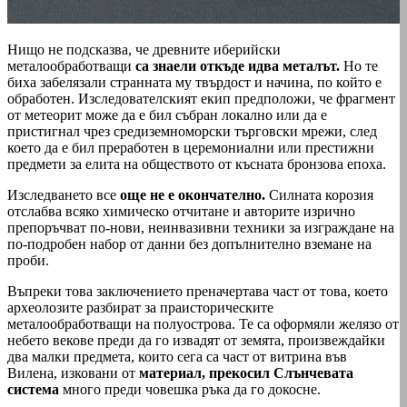
Нищо не подсказва, че древните иберийски
металообработващи
са знаели откъде идва металът.
Но те
биха забелязали странната му твърдост и начина, по който е
обработен. Изследователският екип предположи, че фрагмент
от метеорит може да е бил събран локално или да е
пристигнал чрез средиземноморски търговски мрежи, след
което да е бил преработен в церемониални или престижни
предмети за елита на обществото от късната бронзова епоха.
Изследването все
още не е окончателно.
Силната корозия
отслабва всяко химическо отчитане и авторите изрично
препоръчват по-нови, неинвазивни техники за изграждане на
по-подробен набор от данни без допълнително вземане на
проби.
Въпреки това заключението преначертава част от това, което
археолозите разбират за праисторическите
металообработващи на полуострова. Те са оформяли желязо от
небето векове преди да го извадят от земята, произвеждайки
два малки предмета, които сега са част от витрина във
Вилена, изковани от
материал, прекосил Слънчевата
система
много преди човешка ръка да го докосне.