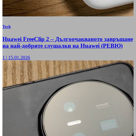
Tech
Huawei FreeClip 2 – Дългоочакваното завръщане
на най-добрите слушалки на Huawei (РЕВЮ)
1
|
15.01.2026