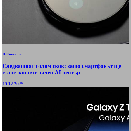
HiComment
Следващият голям скок: защо смартфонът ще
стане вашият личен AI център
19.12.2025