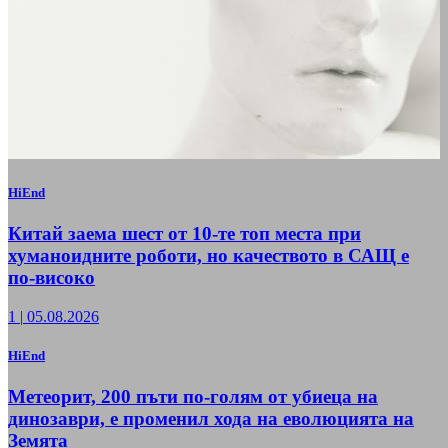
HiEnd
Китай заема шест от 10-те топ места при
хуманоидните роботи, но качеството в САЩ е
по-високо
1
|
05.08.2026
HiEnd
Метеорит, 200 пъти по-голям от убиеца на
динозаври, е променил хода на еволюцията на
Земята