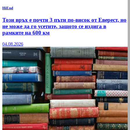
HiEnd
Този връх е почти 3 пъти по-висок от Еверест, но
не може да го усетите, защото се издига в
рамките на 600 км
04.08.2026