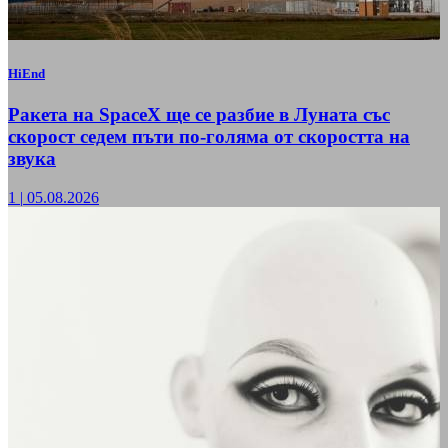
HiEnd
Ракета на SpaceX ще се разбие в Луната със
скорост седем пъти по-голяма от скоростта на
звука
1
|
05.08.2026