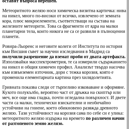
оставят въпроса нерешен.
Метеоритното желязо носи химическа визитна картичка: нива
на никел, много по-високи от всичко, извлечено от земната
кора, плюс микроелементи, съответстващи на състава на
железните метеорити. Това са фрагменти от ядра на малки
планетарни тела, които никога не са се развили в пълноценни
планети.
Ровира-Льоренс и неговите колеги от Института по история
към Висшия съвет за научни изследвания в Мадрид са
получили разрешение да вземат проби от двата артефакта.
Използвайки масспектрометрия, те са измерили съдържанието
на никел и общия химичен профил. Анализът твърдо насочва
към извънземен източник, дори с тежка корозия, която е
променила елементарната картина през хилядолетията.
Гривната показва следи от търпеливо изковаване и оформяне.
Кухото полукълбо, вероятно част от дръжка на скиптър или
меч, все още има гладка, почти огледална повърхност. И двете
части са малки, технически взискателни и необичайно
устойчиви на гниене, което обикновено разяжда древното
желязо. Тази устойчивост на корозия сама по себе си е улика:
метеоритното желязо издържа на времето
по различен начин
от разтопеното земно желязо.