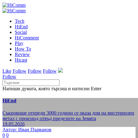
Tech
HiEnd
Social
HiComment
Play
How To
Review
Hicast
Like
Follow
Follow
Follow
Follow
Напиши думата, която търсиш и натисни Enter
HiEnd
Съкровище отпреди 3000 години се оказа дом на мистериозен
метал с произход отвъд пределите на Земята
19.05.2026
Автор: Иван Първанов
0
0