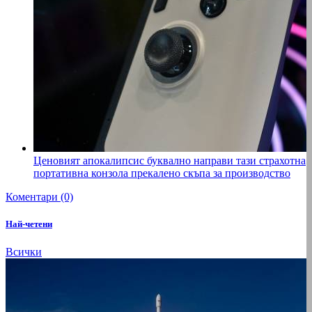
Ценовият апокалипсис буквално направи тази страхотна
портативна конзола прекалено скъпа за производство
Коментари (0)
Най-четени
Всички