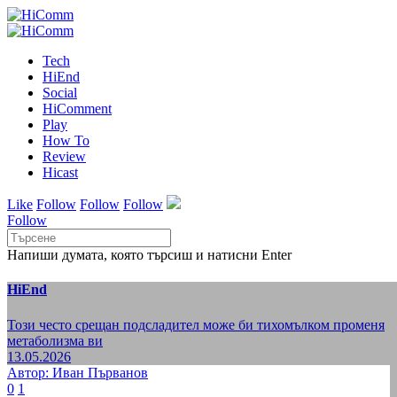
Tech
HiEnd
Social
HiComment
Play
How To
Review
Hicast
Like
Follow
Follow
Follow
Follow
Напиши думата, която търсиш и натисни Enter
HiEnd
Този често срещан подсладител може би тихомълком променя
метаболизма ви
13.05.2026
Автор: Иван Първанов
0
1