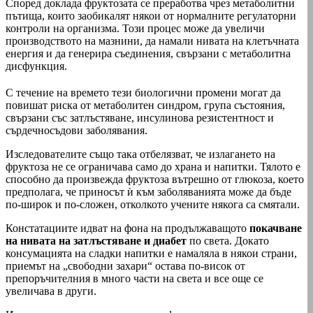
Според доклада фруктозата се преработва чрез метаболитни
пътища, които заобикалят някои от нормалните регулаторни
контроли на организма. Този процес може да увеличи
производството на мазнини, да намали нивата на клетъчната
енергия и да генерира съединения, свързани с метаболитна
дисфункция.
С течение на времето тези биологични промени могат да
повишат риска от метаболитен синдром, група състояния,
свързани със затлъстяване, инсулинова резистентност и
сърдечносъдови заболявания.
Изследователите също така отбелязват, че излагането на
фруктоза не се ограничава само до храна и напитки. Тялото е
способно да произвежда фруктоза вътрешно от глюкоза, което
предполага, че приносът ѝ към заболяванията може да бъде
по-широк и по-сложен, отколкото учените някога са смятали.
Констатациите идват на фона на продължаващото
покачване
на нивата на затлъстяване и диабет
по света. Докато
консумацията на сладки напитки е намаляла в някои страни,
приемът на „свободни захари“ остава по-висок от
препоръчителния в много части на света и все още се
увеличава в други.