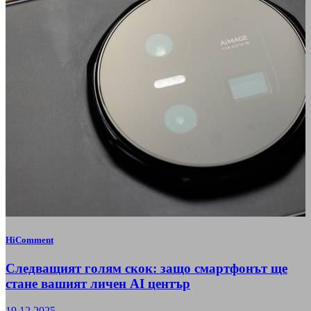
HiComment
Следващият голям скок: защо смартфонът ще
стане вашият личен AI център
19.12.2025