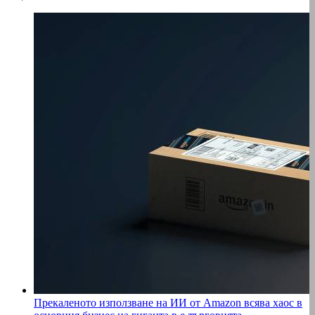
Прекаленото използване на ИИ от Amazon всява хаос в