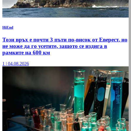
HiEnd
Този връх е почти 3 пъти по-висок от Еверест, но
не може да го усетите, защото се издига в
рамките на 600 км
1
|
04.08.2026