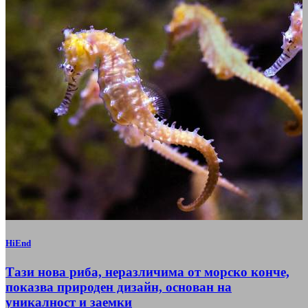
HiEnd
Тази нова риба, неразличима от морско конче,
показва природен дизайн, основан на
уникалност и заемки