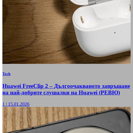
Tech
Huawei FreeClip 2 – Дългоочакваното завръщане
на най-добрите слушалки на Huawei (РЕВЮ)
1
|
15.01.2026