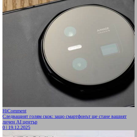
HiComment
Следващият голям скок: защо смартфонът ще стане вашият
личен AI център
0
|
19.12.2025