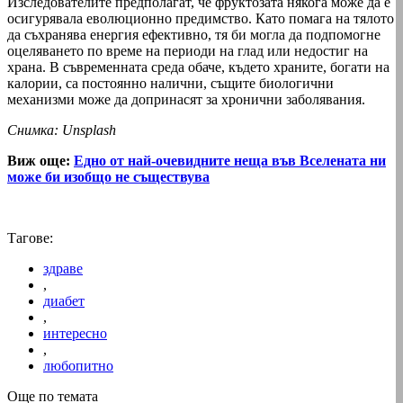
Изследователите предполагат, че фруктозата някога може да е
осигурявала еволюционно предимство. Като помага на тялото
да съхранява енергия ефективно, тя би могла да подпомогне
оцеляването по време на периоди на глад или недостиг на
храна. В съвременната среда обаче, където храните, богати на
калории, са постоянно налични, същите биологични
механизми може да допринасят за хронични заболявания.
Снимка: Unsplash
Виж още:
Едно от най-очевидните неща във Вселената ни
може би изобщо не съществува
Тагове:
здраве
,
диабет
,
интересно
,
любопитно
Още по темата