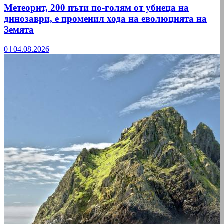
Метеорит, 200 пъти по-голям от убиеца на
динозаври, е променил хода на еволюцията на
Земята
0
|
04.08.2026