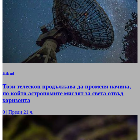
HiEnd
Този телескоп продължава да променя начина,
по който астрономите мислят за света отвъд
хоризонта
0
|
Преди 21 ч.