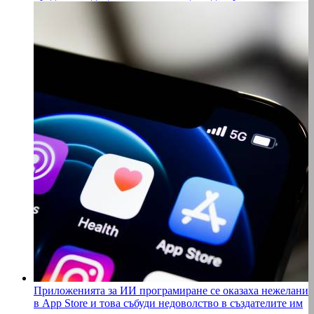
Приложенията за ИИ програмиране се оказаха нежелани
в App Store и това събуди недоволство в създателите им