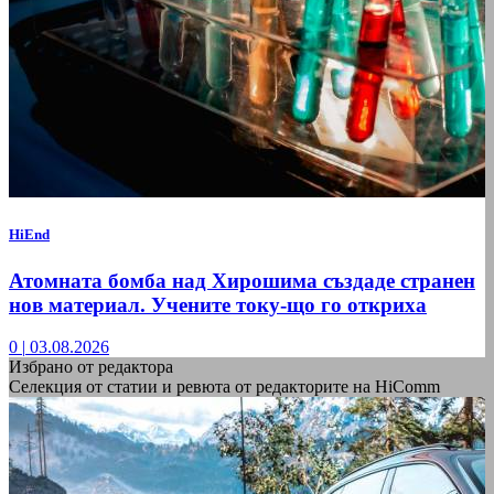
HiEnd
Атомната бомба над Хирошима създаде странен
нов материал. Учените току-що го откриха
0
|
03.08.2026
Избрано от редактора
Селекция от статии и ревюта от редакторите на HiComm