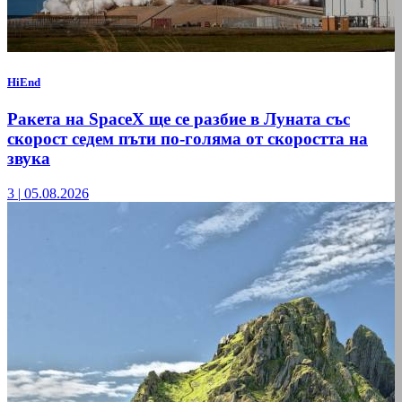
HiEnd
Ракета на SpaceX ще се разбие в Луната със
скорост седем пъти по-голяма от скоростта на
звука
3
|
05.08.2026