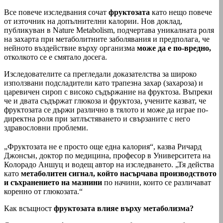
Все повече изследвания сочат
фруктозата
като нещо повече
от източник на допълнителни калории. Нов доклад,
публикуван в Nature Metabolism, подчертава уникалната роля
на захарта при метаболитните заболявания и предполага, че
нейното въздействие върху организма
може да е по-вредно,
отколкото се е смятало досега.
Изследователите са прегледали доказателства за широко
използвани подсладители като трапезна захар (захароза) и
царевичен сироп с високо съдържание на фруктоза. Въпреки
че и двата съдържат глюкоза и фруктоза, учените казват, че
фруктозата се държи различно в тялото и може да играе по-
директна роля при затлъстяването и свързаните с него
здравословни проблеми.
„Фруктозата не е просто още една калория“, казва Ричард
Джонсън, доктор по медицина, професор в Университета на
Колорадо Аншуц и водещ автор на изследването. „Тя действа
като
метаболитен сигнал, който насърчава производството
и съхранението на мазнини
по начини, които се различават
коренно от глюкозата.“
Как всъщност
фруктозата влияе върху метаболизма?