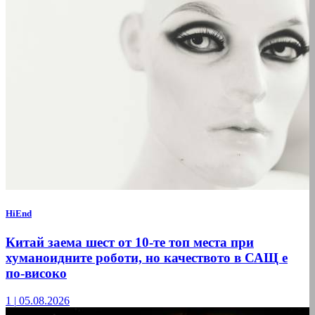
HiEnd
Китай заема шест от 10-те топ места при
хуманоидните роботи, но качеството в САЩ е
по-високо
1
|
05.08.2026