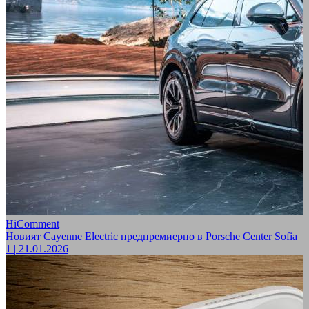
HiComment
Новият Cayenne Electric предпремиерно в Porsche Center Sofia
1
|
21.01.2026