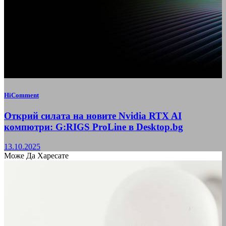
HiComment
Открий силата на новите Nvidia RTX AI
компютри: G:RIGS ProLine в Desktop.bg
13.10.2025
Може Да Харесате