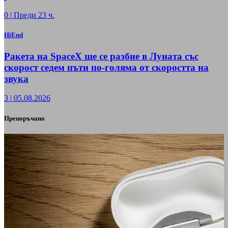
0
|
Преди 23 ч.
HiEnd
Ракета на SpaceX ще се разбие в Луната със
скорост седем пъти по-голяма от скоростта на
звука
3
|
05.08.2026
Препоръчано