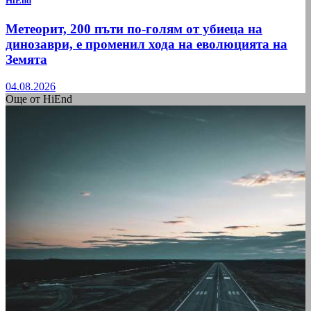
HiEnd
Метеорит, 200 пъти по-голям от убиеца на
динозаври, е променил хода на еволюцията на
Земята
04.08.2026
Още от HiEnd