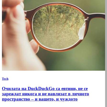
Tech
Очилата на DuckDuckGo са евтини, не се
зареждат никога и не навлизат в личното
пространство – и вашето, и чуждото