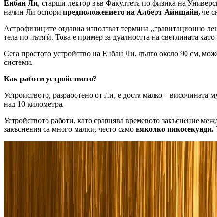
Енбан Ли
, старши лектор във Факултета по физика на Универси
начин Ли оспори
предположението на Алберт Айнщайн,
че с
Астрофизиците отдавна използват термина „гравитационно лещир
тела по пътя ѝ. Това е пример за дуалността на светлината като
Сега простото устройство на Енбан Ли, дълго около 90 см, мо
системи.
Как работи устройството?
Устройството, разработено от Ли, е доста малко – височината м
над 10 километра.
Устройството работи, като сравнява времевото закъснение меж
закъснения са много малки, често само
няколко пикосекунди.