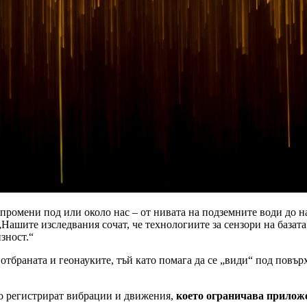
промени под или около нас – от нивата на подземните води до н
„Нашите изследвания сочат, че технологиите за сензори на базата
зност.“
отбраната и геонауките, тъй като помага да се „види“ под повър
то регистрират вибрации и движения,
което ограничава прилож