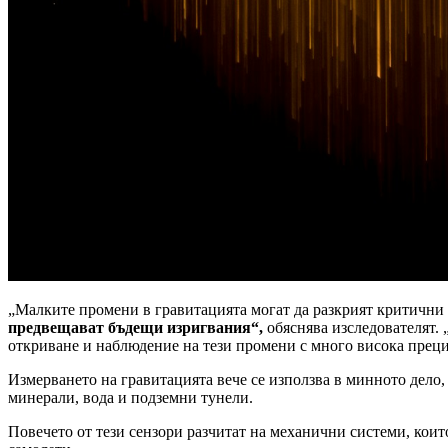
„Малките промени в гравитацията могат да разкрият критични 
предвещават бъдещи изригвания“,
обяснява изследователят. 
откриване и наблюдение на тези промени с много висока преци
Измерването на гравитацията вече се използва в минното дело, 
минерали, вода и подземни тунели.
Повечето от тези сензори разчитат на механични системи, кои