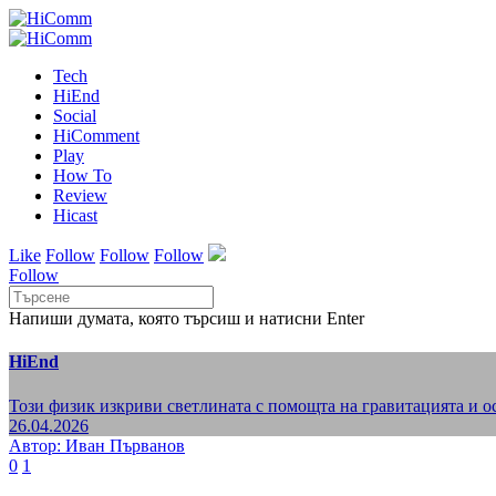
Tech
HiEnd
Social
HiComment
Play
How To
Review
Hicast
Like
Follow
Follow
Follow
Follow
Напиши думата, която търсиш и натисни Enter
HiEnd
Този физик изкриви светлината с помощта на гравитацията и 
26.04.2026
Автор: Иван Първанов
0
1