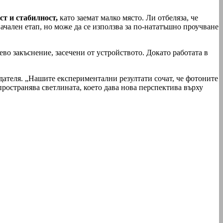
ст и стабилност,
като заемат малко място. Ли отбеляза, че
ачален етап, но може да се използва за по-нататъшно проучване
во закъснение, засечени от устройството. Докато работата в
дателя. „Нашите експериментални резултати сочат, че фотоните
пространява светлината, което дава нова перспектива върху