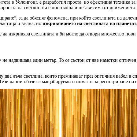
тета в Уолонгонг, е разработил проста, но ефективна техника за
коростта на светлината е постоянна и независима от движението 
ане“, за да обяснят феномена, при който светлината на далечна
 частица и вълна, но
изкривяването на светлината на планетата
же да изкривява светлината и би могло да отвори множество но
у не надвишава един метър. То се състои от две намотки оптичен
ду два лъча светлина, които преминават през оптичния кабел в 
Тези данни обаче са мащабируеми и помагат за регистриране на 