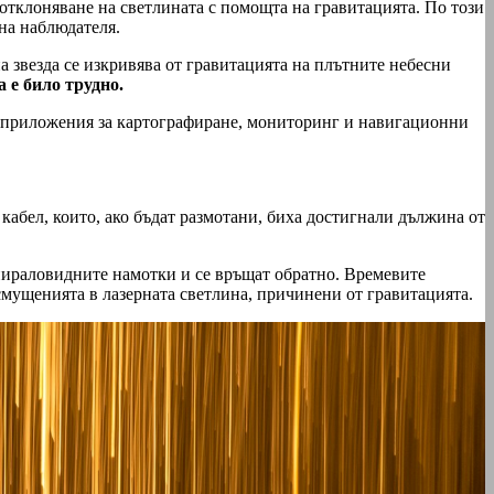
 отклоняване на светлината с помощта на гравитацията. По този
на наблюдателя.
 звезда се изкривява от гравитацията на плътните небесни
 е било трудно.
ви приложения за картографиране, мониторинг и навигационни
 кабел, които, ако бъдат размотани, биха достигнали дължина от
спираловидните намотки и се връщат обратно. Времевите
смущенията в лазерната светлина, причинени от гравитацията.