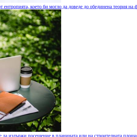
т ентропията, което би могло да доведе до обединена теория на 
же да издържи посещение в планината или на строителната площа