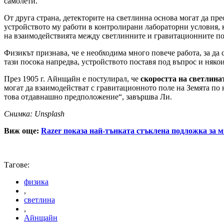
самолети.
От друга страна, детекторите на светлинна основа могат да пр
устройството му работи в контролирани лабораторни условия, ко
на взаимодействията между светлинните и гравитационните по
Физикът признава, че е необходима много повече работа, за да
тази посока напредва, устройството поставя под въпрос и няк
През 1905 г. Айнщайн е постулирал, че
скоростта на светлина
могат да взаимодействат с гравитационното поле на Земята по н
това отдавнашно предположение“, завършва Ли.
Снимка: Unsplash
Виж още:
Razer показа най-тънката стъклена подложка за м
Тагове:
физика
,
светлина
,
Айнщайн