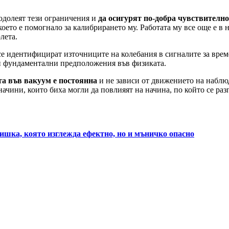
еодолеят тези ограничения и
да осигурят по-добра чувствително
ето е помогнало за калибрирането му. Работата му все още е в н
лета.
 се идентифицират източниците на колебания в сигналите за време
ои фундаментални предположения във физиката.
та във вакуум е постоянна
и не зависи от движението на наблю
ачини, които биха могли да повлияят на начина, по който се раз
ишка, която изглежда ефектно, но и мъничко опасно