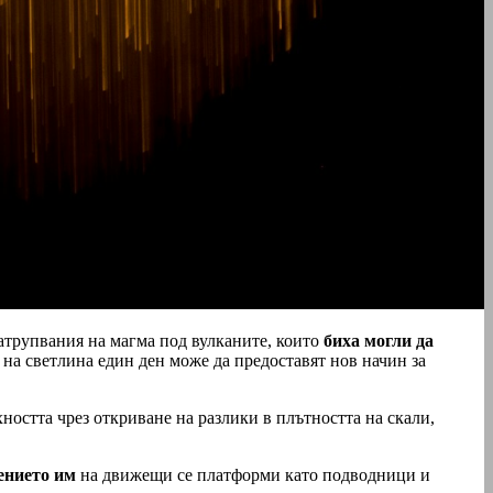
атрупвания на магма под вулканите, които
биха могли да
 на светлина един ден може да предоставят нов начин за
хността чрез откриване на разлики в плътността на скали,
ението им
на движещи се платформи като подводници и