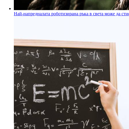
Най-напредналата роботизирана ръка в света може да сти