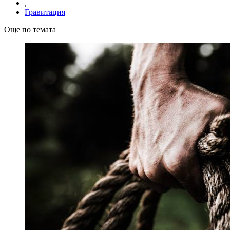
,
Гравитация
Още по темата