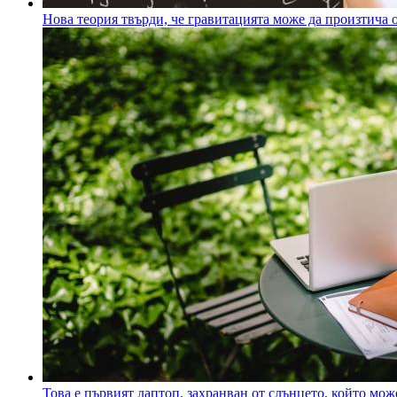
Нова теория твърди, че гравитацията може да произтича о
Това е първият лаптоп, захранван от слънцето, който мо