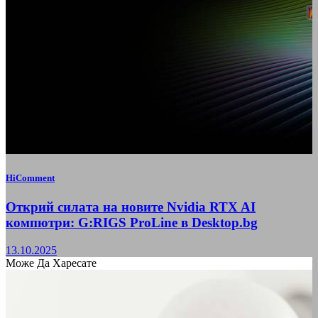
HiComment
Открий силата на новите Nvidia RTX AI
компютри: G:RIGS ProLine в Desktop.bg
13.10.2025
Може Да Харесате