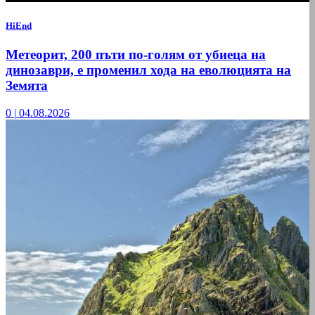
HiEnd
Метеорит, 200 пъти по-голям от убиеца на
динозаври, е променил хода на еволюцията на
Земята
0
|
04.08.2026