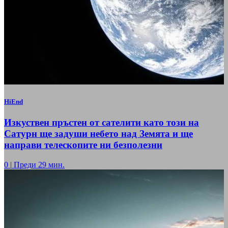
HiEnd
Изкуствен пръстен от сателити като този на
Сатурн ще задуши небето над Земята и ще
направи телескопите ни безполезни
0
|
Преди 29 мин.