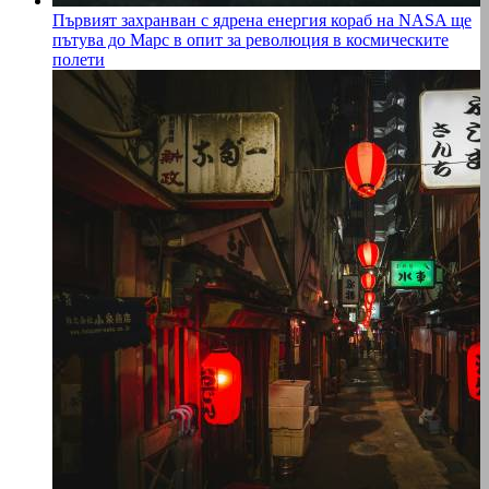
Първият захранван с ядрена енергия кораб на NASA ще
пътува до Марс в опит за революция в космическите
полети