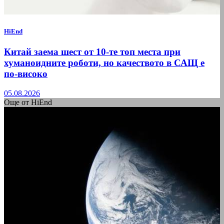
HiEnd
Китай заема шест от 10-те топ места при
хуманоидните роботи, но качеството в САЩ е
по-високо
05.08.2026
Още от HiEnd