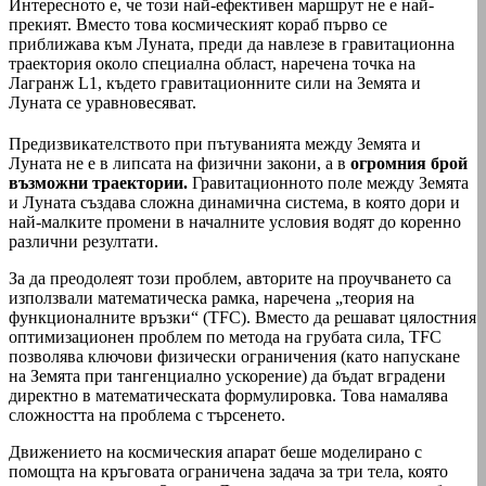
Интересното е, че този най-ефективен маршрут не е най-
прекият. Вместо това космическият кораб първо се
приближава към Луната, преди да навлезе в гравитационна
траектория около специална област, наречена точка на
Лагранж L1, където гравитационните сили на Земята и
Луната се уравновесяват.
Предизвикателството при пътуванията между Земята и
Луната не е в липсата на физични закони, а в
огромния брой
възможни траектории.
Гравитационното поле между Земята
и Луната създава сложна динамична система, в която дори и
най-малките промени в началните условия водят до коренно
различни резултати.
За да преодолеят този проблем, авторите на проучването са
използвали математическа рамка, наречена „теория на
функционалните връзки“ (TFC). Вместо да решават цялостния
оптимизационен проблем по метода на грубата сила, TFC
позволява ключови физически ограничения (като напускане
на Земята при тангенциално ускорение) да бъдат вградени
директно в математическата формулировка. Това намалява
сложността на проблема с търсенето.
Движението на космическия апарат беше моделирано с
помощта на кръговата ограничена задача за три тела, която