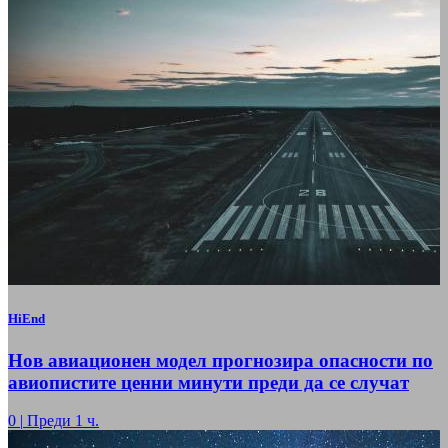
HiEnd
Нов авиационен модел прогнозира опасности по
авиопистите ценни минути преди да се случат
0
|
Преди 1 ч.