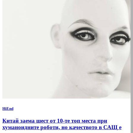
HiEnd
Китай заема шест от 10-те топ места при
хуманоидните роботи, но качеството в САЩ е