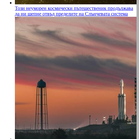
Този неуморен космически пътешественик продължава
да ни шепне отвъд пределите на Слънчевата система