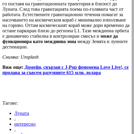
го поставя на гравитационната траектория в близост до
Луната. След това гравитацията поема по-голямата част от
работата. Естествените гравитационни течения помагат за
насочването на космическия кораб с минимално използване
на гориво. Оттам космическият кораб може дори временно да
остане паркиран близо до региона L1. Тази междинна орбита
е динамично стабилна в контролиран смисъл и
може да
функционира като междинна зона
между Земята и лунните
дестинации.
Снимка: Unsplash
Виж още:
Домейн, свързан с J-Pop феномена Love Live!, се
продава за съвсем разумните 615 млн. долара
Тагове:
Луната
,
интересно
,