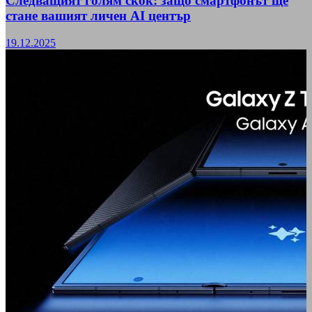
Следващият голям скок: защо смартфонът ще
стане вашият личен AI център
19.12.2025