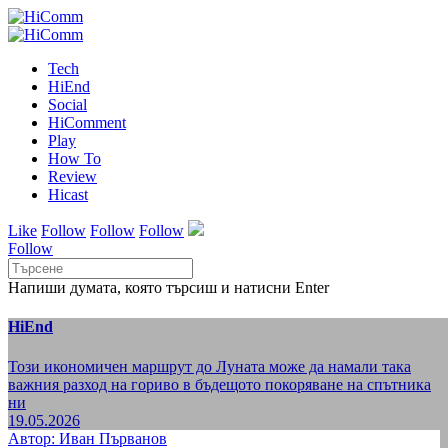
Tech
HiEnd
Social
HiComment
Play
How To
Review
Hicast
Like
Follow
Follow
Follow
Follow
Напиши думата, която търсиш и натисни Enter
HiEnd
Този икономичен маршрут до Луната може да намали така
важния разход на гориво в бъдещото покоряване на спътника
ни
19.05.2026
Автор: Иван Първанов