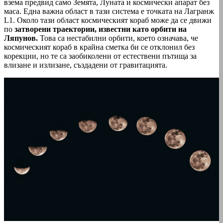
взема предвид само Земята, Луната и космически апарат без
маса. Една важна област в тази система е точката на Лагранж
L1. Около тази област космическият кораб може да се движи
по
затворени траектории, известни като орбити на
Ляпунов.
Това са нестабилни орбити, което означава, че
космическият кораб в крайна сметка би се отклонил без
корекции, но те са заобиколени от естествени пътища за
влизане и излизане, създадени от гравитацията.