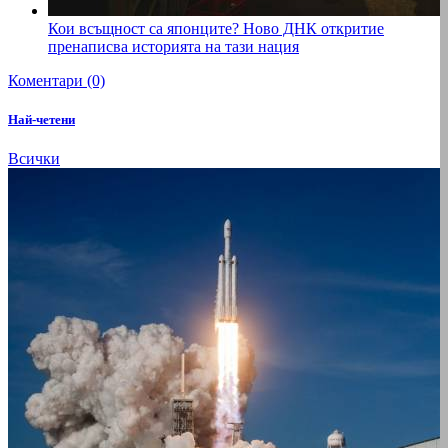
Кои всъщност са японците? Ново ДНК откритие
пренаписва историята на тази нация
Коментари (0)
Най-четени
Всички