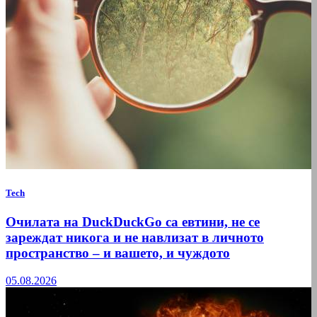
Tech
Очилата на DuckDuckGo са евтини, не се
зареждат никога и не навлизат в личното
пространство – и вашето, и чуждото
05.08.2026