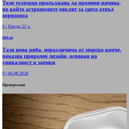
Този телескоп продължава да променя начина,
по който астрономите мислят за света отвъд
хоризонта
0
|
Преди 22 ч.
HiEnd
Тази нова риба, неразличима от морско конче,
показва природен дизайн, основан на
уникалност и заемки
0
|
06.08.2026
Препоръчано