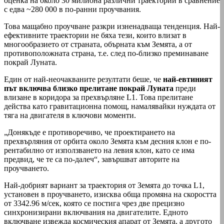
оценка на около 30 милиона различни траектории в сравнение
с едва ~280 000 в по-ранни проучвания.
Това мащабно проучване разкри изненадваща тенденция. Най-
ефективните траектории не бяха тези, които влизат в
многообразието от страната, обърната към Земята, а от
противоположната страна, т.е. след по-близко преминаване
покрай Луната.
Един от най-неочакваните резултати беше, че
най-евтиният
път включва близко прелитане покрай Луната
преди
влизане в коридора за прехвърляне L1. Това прелитане
действа като гравитационна помощ, намалявайки нуждата от
тяга на двигателя в ключови моменти.
„Донякъде е противоречиво, че проектирането на
прехвърляния от орбита около Земята към десния клон е по-
рентабилно от използването на левия клон, като се има
предвид, че те са по-далеч“, завършват авторите на
проучването.
Най-добрият вариант за траектория от Земята до точка L1,
установен в проучването, изисква обща промяна на скоростта
от 3342.96 м/сек, която се постига чрез две прецизно
синхронизирани включвания на двигателите. Едното
включване извежда космическия апарат от Земята, а другото