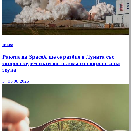
HiEnd
Ракета на SpaceX ще се разбие в Луната със
скорост седем пъти по-голяма от скоростта на
звука
3
|
05.08.2026