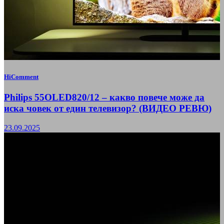
HiComment
Philips 55OLED820/12 – какво повече може да
иска човек от един телевизор? (ВИДЕО РЕВЮ)
23.09.2025