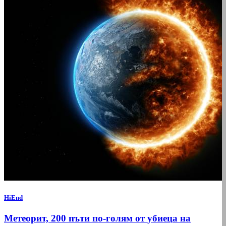
HiEnd
Метеорит, 200 пъти по-голям от убиеца на