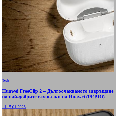
Tech
Huawei FreeClip 2 – Дългоочакваното завръщане
на най-добрите слушалки на Huawei (РЕВЮ)
1
|
15.01.2026