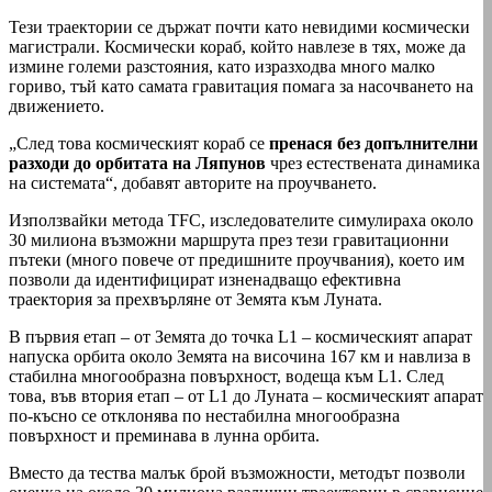
Тези траектории се държат почти като невидими космически
магистрали. Космически кораб, който навлезе в тях, може да
измине големи разстояния, като изразходва много малко
гориво, тъй като самата гравитация помага за насочването на
движението.
„След това космическият кораб се
пренася без допълнителни
разходи до орбитата на Ляпунов
чрез естествената динамика
на системата“, добавят авторите на проучването.
Използвайки метода TFC, изследователите симулираха около
30 милиона възможни маршрута през тези гравитационни
пътеки (много повече от предишните проучвания), което им
позволи да идентифицират изненадващо ефективна
траектория за прехвърляне от Земята към Луната.
В първия етап – от Земята до точка L1 – космическият апарат
напуска орбита около Земята на височина 167 км и навлиза в
стабилна многообразна повърхност, водеща към L1. След
това, във втория етап – от L1 до Луната – космическият апарат
по-късно се отклонява по нестабилна многообразна
повърхност и преминава в лунна орбита.
Вместо да тества малък брой възможности, методът позволи