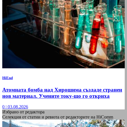
HiEnd
Атомната бомба над Хирошима създаде странен
нов материал. Учените току-що го откриха
0
|
03.08.2026
Избрано от редактора
Селекция от статии и ревюта от редакторите на HiComm