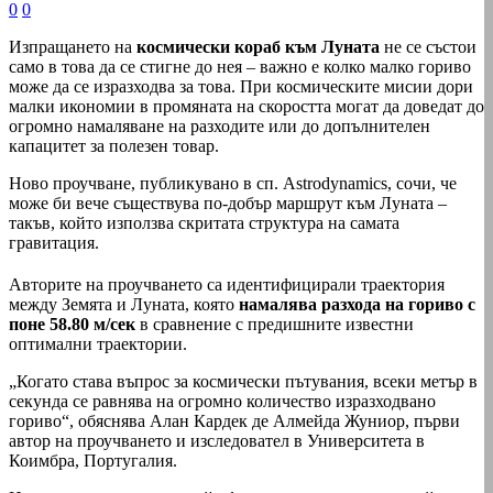
0
0
Изпращането на
космически кораб към Луната
не се състои
само в това да се стигне до нея – важно е колко малко гориво
може да се изразходва за това. При космическите мисии дори
малки икономии в промяната на скоростта могат да доведат до
огромно намаляване на разходите или до допълнителен
капацитет за полезен товар.
Ново проучване, публикувано в сп. Astrodynamics, сочи, че
може би вече съществува по-добър маршрут към Луната –
такъв, който използва скритата структура на самата
гравитация.
Авторите на проучването са идентифицирали траектория
между Земята и Луната, която
намалява разхода на гориво с
поне 58.80 м/сек
в сравнение с предишните известни
оптимални траектории.
„Когато става въпрос за космически пътувания, всеки метър в
секунда се равнява на огромно количество изразходвано
гориво“, обяснява Алан Кардек де Алмейда Жуниор, първи
автор на проучването и изследовател в Университета в
Коимбра, Португалия.