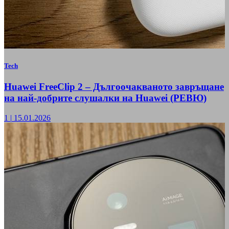
Tech
Huawei FreeClip 2 – Дългоочакваното завръщане
на най-добрите слушалки на Huawei (РЕВЮ)
1
|
15.01.2026