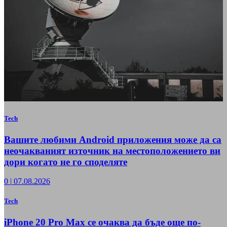
Tech
Вашите любими Android приложения може да са
неочакваният източник на местоположението ви
дори когато не го споделяте
0
|
07.08.2026
Tech
iPhone 20 Pro Max се очаква да бъде още по-