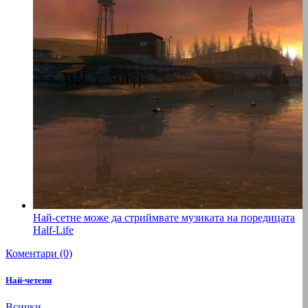
Най-сетне може да стриймвате музиката на поредицата
Half-Life
Коментари (0)
Най-четени
Всички