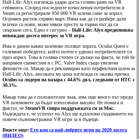
Half-Life: Alyx изглежда удари доста голямо рамо на VR
гейминга. Според последните изчисления потребители в
Steam са регистрирали 950 000 VR шлема само за април.
Огромен растеж спрямо март. Няма как да се разбере дали
всички са нови, може някои просто за първи път да са
свързани сега. Едно е сигурно –
Half-Life: Alyx предизвиква
невиждан досега интерес за VR игра.
Има и данни какви шлемове ползват хората. Oculus Quest е
големият победител, който почти е удвоил потребителите си
през април. Това в голяма степен се дължи на факта, че той бе
направен съвместим и с PC. Valve Index също увеличи
феновете си. Макар да е рекламиран като перфектния шлем за
Half-Life: Alyx, високата му цена изглежда се оказва пречка.
Oculus са лидери на пазара с 44.6% дял, следвани от HTC с
30.3%.
Макар това да е положителен знак, има още много път преди
VR шлемовете да бъдат използвани масово. Не помага и
фактът, че
SteamVR спира поддръжката си за Mac.
Надеждата е, че успехът на Alyx ще вдъхнови създаването на
повече пълнометражни VR игри за в бъдеще.
Вижте още:
Ето кои са най-добрите игри на 2020 досега
(ВИДЕО)