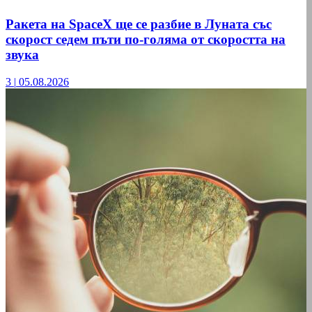
Ракета на SpaceX ще се разбие в Луната със
скорост седем пъти по-голяма от скоростта на
звука
3
|
05.08.2026