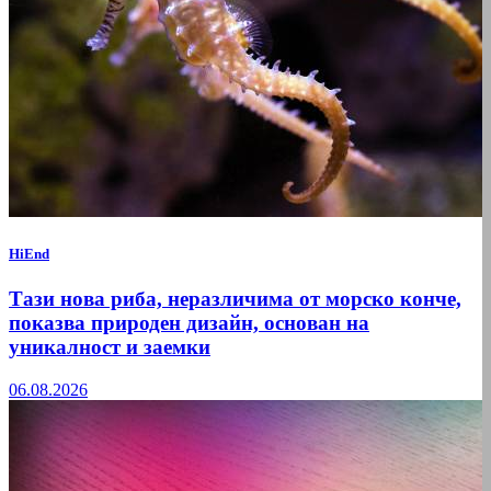
HiEnd
Тази нова риба, неразличима от морско конче,
показва природен дизайн, основан на
уникалност и заемки
06.08.2026