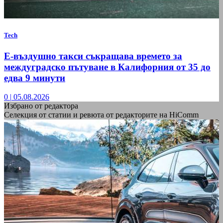
Tech
Е-въздушно такси съкращава времето за
междуградско пътуване в Калифорния от 35 до
едва 9 минути
0
|
05.08.2026
Избрано от редактора
Селекция от статии и ревюта от редакторите на HiComm