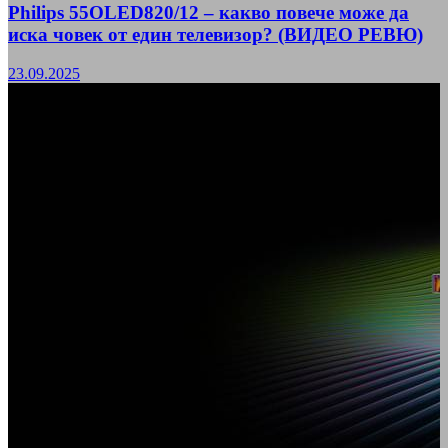
Philips 55OLED820/12 – какво повече може да
иска човек от един телевизор? (ВИДЕО РЕВЮ)
23.09.2025