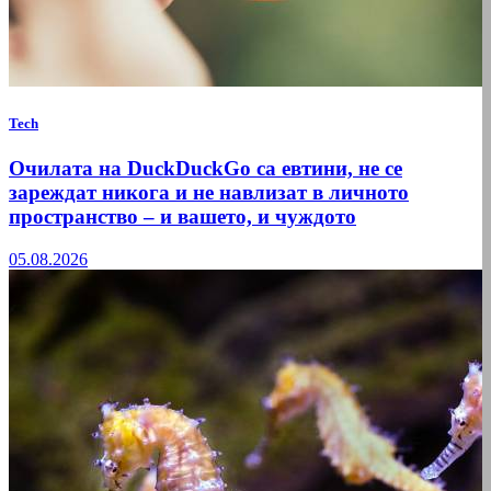
Tech
Очилата на DuckDuckGo са евтини, не се
зареждат никога и не навлизат в личното
пространство – и вашето, и чуждото
05.08.2026