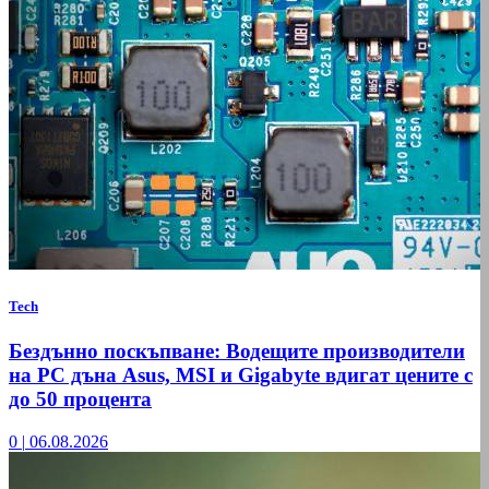
Tech
Бездънно поскъпване: Водещите производители
на РС дъна Asus, MSI и Gigabyte вдигат цените с
до 50 процента
0
|
06.08.2026