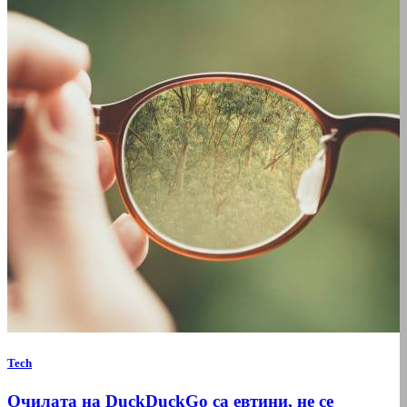
Tech
Очилата на DuckDuckGo са евтини, не се