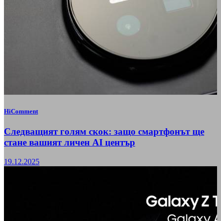
HiComment
Следващият голям скок: защо смартфонът ще
стане вашият личен AI център
19.12.2025