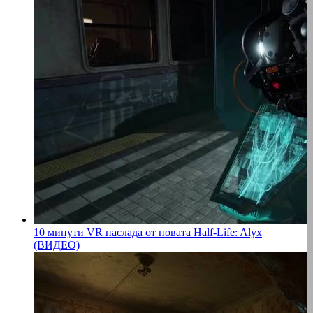
10 минути VR наслада от новата Half-Life: Alyx
(ВИДЕО)