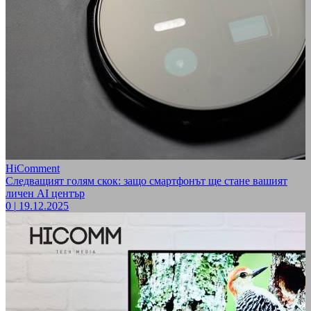
HiComment
Следващият голям скок: защо смартфонът ще стане вашият
личен AI център
0
|
19.12.2025