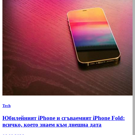
Tech
Юбилейният iPhone и сгъваемият iPhone Fold:
всичко, което знаем към днешна дата