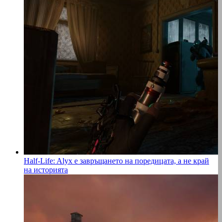
Half-Life: Alyx е завръщането на поредицата, а не край
на историята