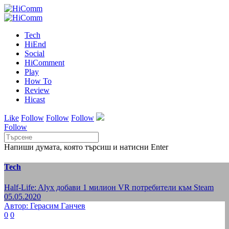
Tech
HiEnd
Social
HiComment
Play
How To
Review
Hicast
Like
Follow
Follow
Follow
Follow
Напиши думата, която търсиш и натисни Enter
Tech
Half-Life: Alyx добави 1 милион VR потребители към Steam
05.05.2020
Автор: Герасим Ганчев
0
0