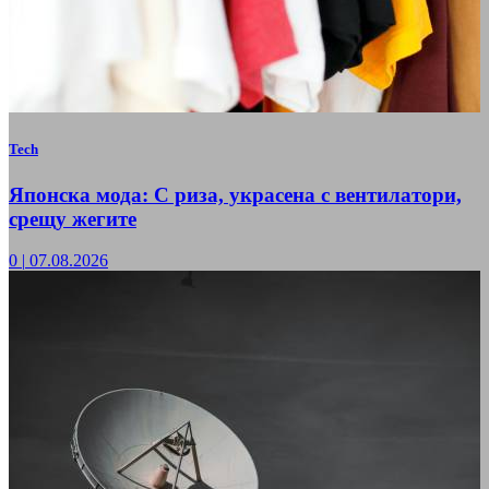
Tech
Японска мода: С риза, украсена с вентилатори,
срещу жегите
0
|
07.08.2026