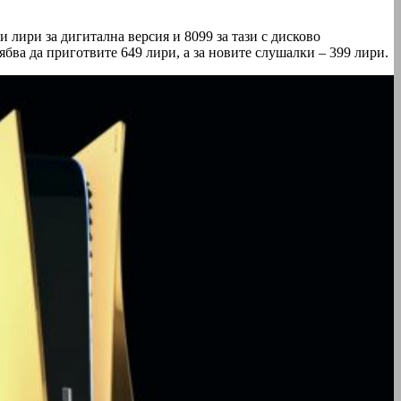
и лири за дигитална версия и 8099 за тази с дисково
ябва да приготвите 649 лири, а за новите слушалки – 399 лири.