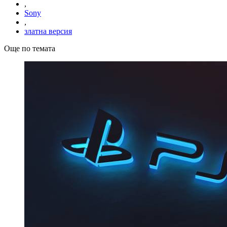
,
Sony
,
златна версия
Още по темата