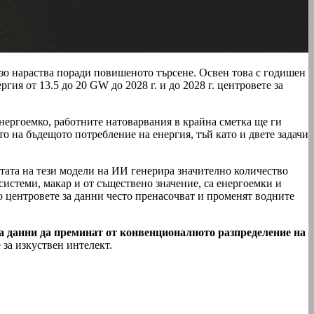
зо нараства поради повишеното търсене. Освен това с годишен
ия от 13.5 до 20 GW до 2028 г. и до 2028 г. центровете за
нергоемко, работните натоварвания в крайна сметка ще ги
о на бъдещото потребление на енергия, тъй като и двете задачи
отата на тези модели на ИИ генерира значително количество
системи, макар и от съществено значение, са енергоемки и
то центровете за данни често пренасочват и променят водните
а данни да преминат от конвенционалното разпределение на
 за изкуствен интелект.