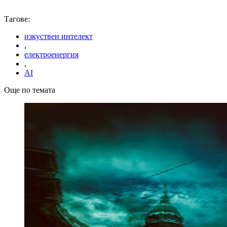
Тагове:
изкуствен интелект
,
електроенергия
,
AI
Още по темата