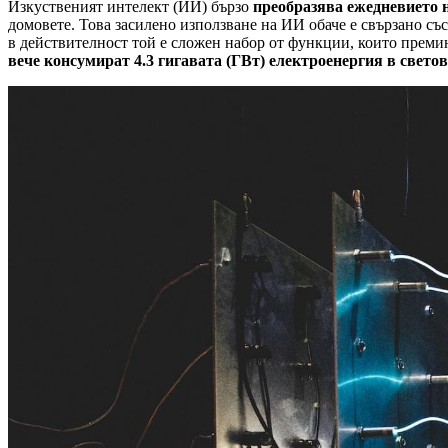
Изкуственият интелект (ИИ) бързо
преобразява ежедневието 
домовете. Това засилено използване на ИИ обаче е свързано съ
в действителност той е сложен набор от функции, които преми
вече консумират 4.3 гигавата (ГВт) електроенергия в свето