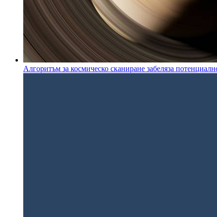
Алгоритъм за космическо сканиране забеляза потенциалн