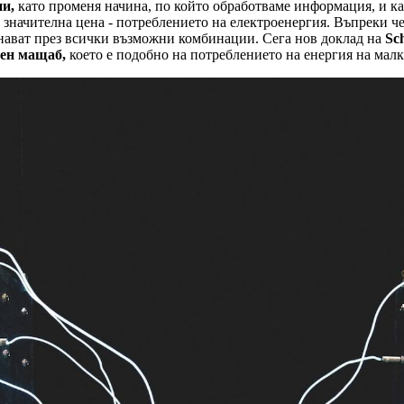
ни,
като променя начина, по който обработваме информация, и к
с значителна цена - потреблението на електроенергия. Въпреки 
нават през всички възможни комбинации. Сега нов доклад на
Sch
вен мащаб,
което е подобно на потреблението на енергия на малк