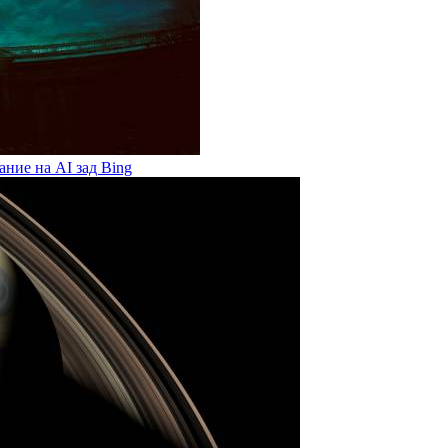
ание на AI зад Bing