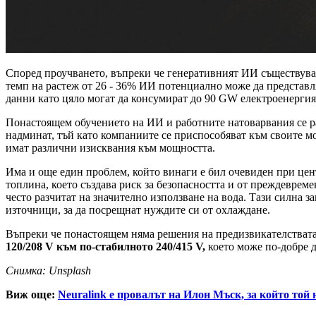
Според проучването, въпреки че генеративният ИИ съществува 
темп на растеж от 26 - 36% ИИ потенциално може да представляв
данни като цяло могат да консумират до 90 GW електроенергия
Понастоящем обучението на ИИ и работните натоварвания се ра
надминат, тъй като компаниите се приспособяват към своите мо
имат различни изисквания към мощността.
Има и още един проблем, който винаги е бил очевиден при цент
топлина, което създава риск за безопасността и от преждевреме
често разчитат на значително използване на вода. Тази силна 
източници, за да посрещнат нуждите си от охлаждане.
Въпреки че понастоящем няма решения на предизвикателствата,
120/208 V към по-стабилното 240/415 V,
което може по-добре д
Снимка: Unsplash
Виж още:
Neuralink е провалът на Илон Мъск, за който той н