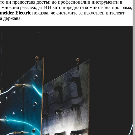
ато ни предоставя достъп до професионални инструменти в
че мнозина разглеждат ИИ като поредната компютърна програма,
neider Electric
показва, че системите за изкуствен интелект
а държава.