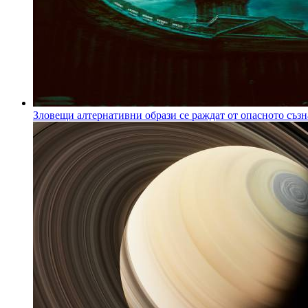
Зловещи алтернативни образи се раждат от опасното съзн