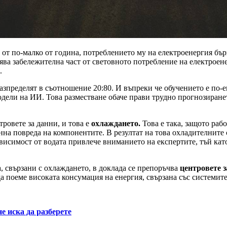
от по-малко от година, потреблението му на електроенергия бър
а забележителна част от световното потребление на електроенерг
.
зпределят в съотношение 20:80. И въпреки че обучението е по-е
дели на ИИ. Това разместване обаче прави трудно прогнозиранет
ровете за данни, и това е
охлаждането.
Това е така, защото раб
нна повреда на компонентите. В резултат на това охладителните 
зависимост от водата привлече вниманието на експертите, тъй ка
 свързани с охлаждането, в доклада се препоръчва
центровете з
а поеме високата консумация на енергия, свързана със системите
е иска да разберете