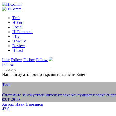
Tech
HiEnd
Social
HiComment
Play
How To
Review
Hicast
Like
Follow
Follow
Follow
Follow
Напиши думата, която търсиш и натисни Enter
Tech
Системите за изкуствен интелект вече консумират повече енер
02.11.2023
Автор: Иван Първанов
42
0