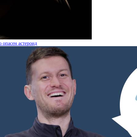
о опасен астероид