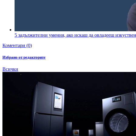
5 задължителни умения, ако искаш да овладееш изкустве
Коментари (0)
Избрано от редакторите
Всички