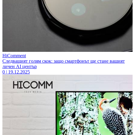
HiComment
Следващият голям скок: защо смартфонът ще стане вашият
личен AI център
0
|
19.12.2025