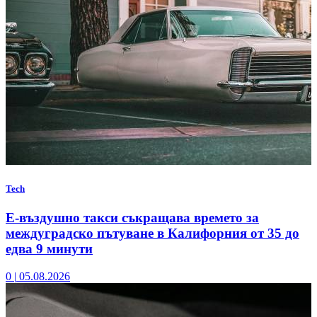
Tech
Е-въздушно такси съкращава времето за
междуградско пътуване в Калифорния от 35 до
едва 9 минути
0
|
05.08.2026