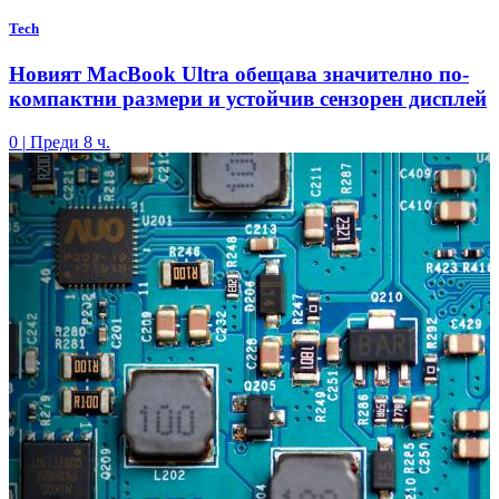
Tech
Новият MacBook Ultra обещава значително по-
компактни размери и устойчив сензорен дисплей
0
|
Преди 8 ч.