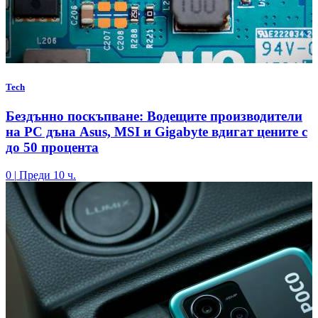
Tech
Бездънно поскъпване: Водещите производители
на РС дъна Asus, MSI и Gigabyte вдигат цените с
до 50 процента
0
|
Преди 10 ч.