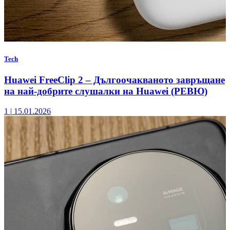
Tech
Huawei FreeClip 2 – Дългоочакваното завръщане
на най-добрите слушалки на Huawei (РЕВЮ)
1
|
15.01.2026