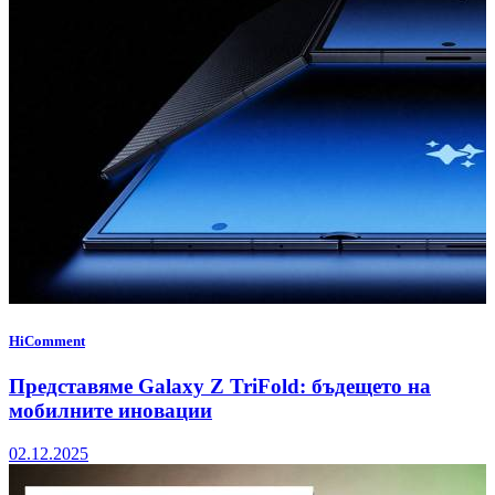
HiComment
Представяме Galaxy Z TriFold: бъдещето на
мобилните иновации
02.12.2025