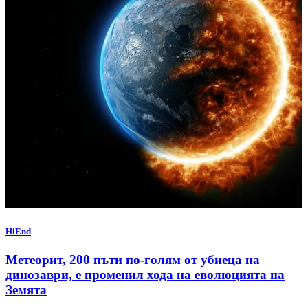
HiEnd
Метеорит, 200 пъти по-голям от убиеца на
динозаври, е променил хода на еволюцията на
Земята