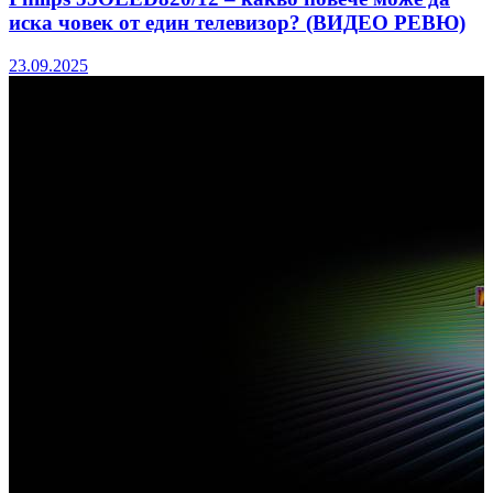
иска човек от един телевизор? (ВИДЕО РЕВЮ)
23.09.2025