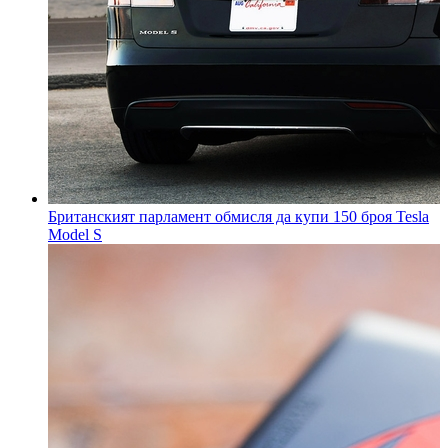
Британският парламент обмисля да купи 150 броя Tesla
Model S