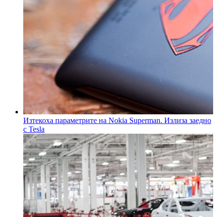
Изтекоха параметрите на Nokia Superman. Излиза заедно
с Tesla