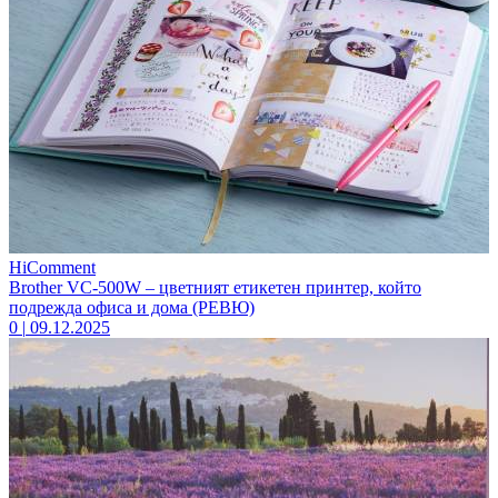
HiComment
Brother VC-500W – цветният етикетен принтер, който
подрежда офиса и дома (РЕВЮ)
0
|
09.12.2025