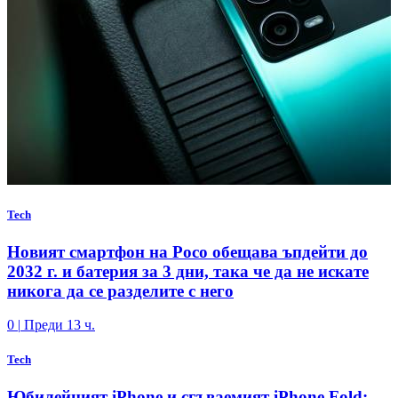
Tech
Новият смартфон на Poco обещава ъпдейти до
2032 г. и батерия за 3 дни, така че да не искате
никога да се разделите с него
0
|
Преди 13 ч.
Tech
Юбилейният iPhone и сгъваемият iPhone Fold: