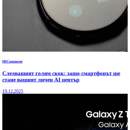
HiComment
Следващият голям скок: защо смартфонът ще
стане вашият личен AI център
19.12.2025