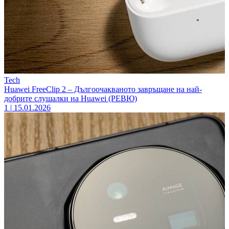
Tech
Huawei FreeClip 2 – Дългоочакваното завръщане на най-
добрите слушалки на Huawei (РЕВЮ)
1
|
15.01.2026