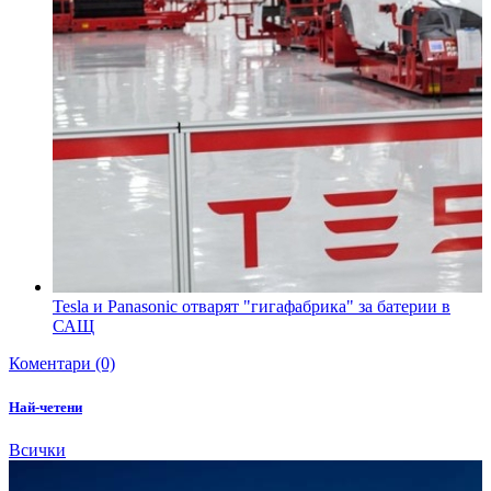
Tesla и Panasonic отварят "гигафабрика" за батерии в
САЩ
Коментари (0)
Най-четени
Всички