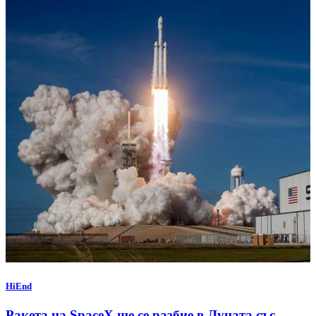
HiEnd
Ракета на SpaceX ще се разбие в Луната със