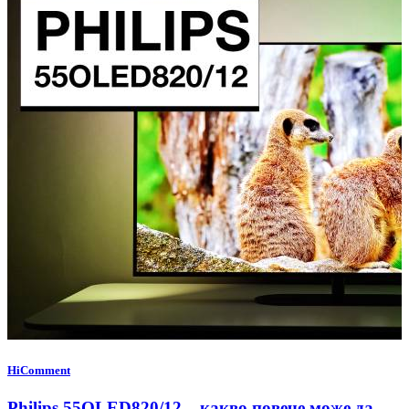
HiComment
Philips 55OLED820/12 – какво повече може да