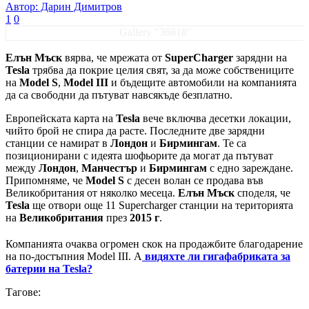
Автор: Дарин Димитров
1
0
Gallery "36818"
Елън Мъск
вярва, че мрежата от
SuperCharger
зарядни на
Tesla
трябва да покрие целия свят, за да може собствениците
на
Model S
,
Model III
и бъдещите автомобили на компанията
да са свободни да пътуват навсякъде безплатно.
Европейската карта на
Tesla
вече включва десетки локации,
чийто брой не спира да расте. Последните две зарядни
станции се намират в
Лондон
и
Бирмингам
. Те са
позиционирани с идеята шофьорите да могат да пътуват
между
Лондон
,
Манчестър
и
Бирмингам
с едно зареждане.
Припомняме, че
Model S
с десен волан се продава във
Великобритания от няколко месеца.
Елън Мъск
споделя, че
Tesla
ще отвори още 11 Supercharger станции на територията
на
Великобритания
през
2015 г
.
Компанията очаква огромен скок на продажбите благодарение
на по-достъпния Model III. А
видяхте ли гигафабриката за
батерии на Tesla?
Тагове: