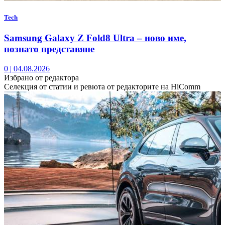
Tech
Samsung Galaxy Z Fold8 Ultra – ново име,
познато представяне
0
|
04.08.2026
Избрано от редактора
Селекция от статии и ревюта от редакторите на HiComm