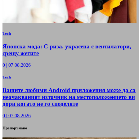
Tech
Японска мода: С риза, украсена с вентилатори,
срещу жегите
0
|
07.08.2026
Tech
Вашите любими Android приложения може да са
неочакваният източник на местоположението ви
дори когато не го споделяте
0
|
07.08.2026
Препоръчано