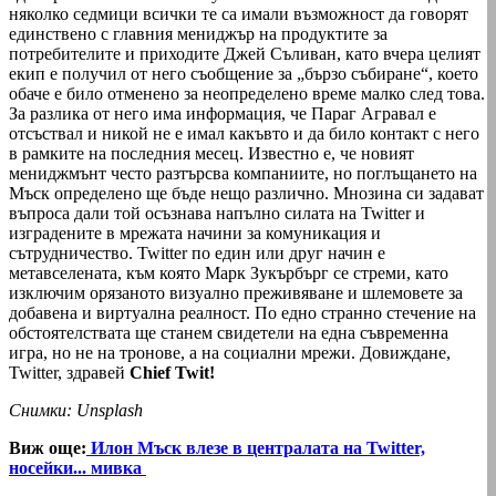
няколко седмици всички те са имали възможност да говорят
единствено с главния мениджър на продуктите за
потребителите и приходите Джей Съливан, като вчера целият
екип е получил от него съобщение за „бързо събиране“, което
обаче е било отменено за неопределено време малко след това.
За разлика от него има информация, че Параг Агравал е
отсъствал и никой не е имал какъвто и да било контакт с него
в рамките на последния месец. Известно е, че новият
мениджмънт често разтърсва компаниите, но поглъщането на
Мъск определено ще бъде нещо различно. Мнозина си задават
въпроса дали той осъзнава напълно силата на Twitter и
изградените в мрежата начини за комуникация и
сътрудничество. Twitter по един или друг начин е
метавселената, към която Марк Зукърбърг се стреми, като
изключим орязаното визуално преживяване и шлемовете за
добавена и виртуална реалност. По едно странно стечение на
обстоятелствата ще станем свидетели на една съвременна
игра, но не на тронове, а на социални мрежи. Довиждане,
Twitter, здравей
Chief Twit!
Снимки: Unsplash
Виж още:
Илон Мъск влезе в централата на Twitter,
носейки... мивка