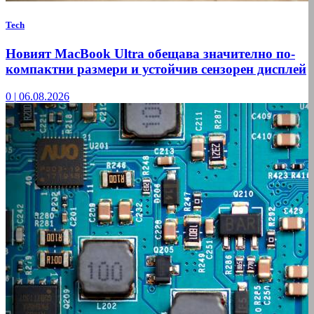
Tech
Новият MacBook Ultra обещава значително по-
компактни размери и устойчив сензорен дисплей
0
|
06.08.2026