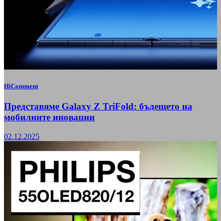
HiComment
Представяме Galaxy Z TriFold: бъдещето на
мобилните иновации
02.12.2025