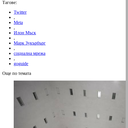
Тагове:
Twitter
,
Meta
,
Илон Мъск
,
Марк Зукърбърг
,
социална мрежа
,
goguide
Още по темата