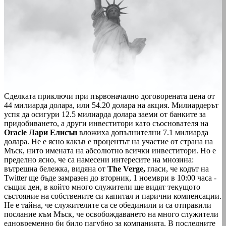
Сделката приключи при първоначално договорената цена от
44 милиарда долара, или 54.20 долара на акция. Милиардерът
успя да осигури 12.5 милиарда долара заеми от банките за
придобиването, а други инвеститори като съоснователя на
Oracle Лари Елисън
вложиха допълнителни 7.1 милиарда
долара. Не е ясно какъв е процентът на участие от страна на
Мъск, нито имената на абсолютно всички инвеститори. Но е
пределно ясно, че са намесени интересите на мнозина:
вътрешна бележка, видяна от
The Verge,
гласи, че кодът на
Twitter ще бъде замразен до вторник, 1 ноември в 10:00 часа -
същия ден, в който много служители ще видят текущото
състояние на собствените си капитал и парични компенсации.
Не е тайна, че служителите са се обединили и са отправили
послание към Мъск, че освобождаването на много служители
едновременно би било пагубно за компанията. В последните