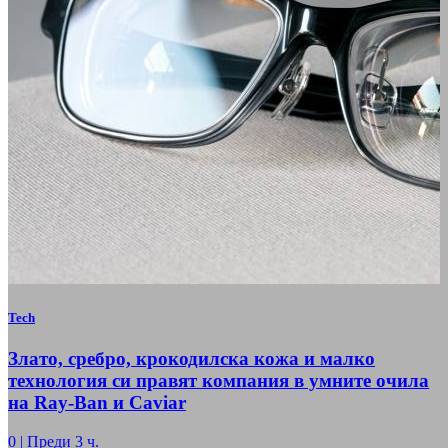
Tech
Злато, сребро, крокодилска кожа и малко
технология си правят компания в умните очила
на Ray-Ban и Caviar
0
|
Преди 3 ч.