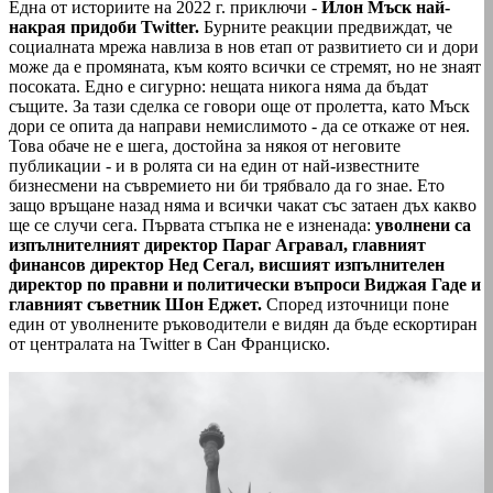
Една от историите на 2022 г. приключи -
Илон Мъск най-
накрая придоби Twitter.
Бурните реакции предвиждат, че
социалната мрежа навлиза в нов етап от развитието си и дори
може да е промяната, към която всички се стремят, но не знаят
посоката. Едно е сигурно: нещата никога няма да бъдат
същите. За тази сделка се говори още от пролетта, като Мъск
дори се опита да направи немислимото - да се откаже от нея.
Това обаче не е шега, достойна за някоя от неговите
публикации - и в ролята си на един от най-известните
бизнесмени на съвремието ни би трябвало да го знае. Ето
защо връщане назад няма и всички чакат със затаен дъх какво
ще се случи сега. Първата стъпка не е изненада:
уволнени са
изпълнителният директор Параг Агравал, главният
финансов директор Нед Сегал, висшият изпълнителен
директор по правни и политически въпроси Виджая Гаде и
главният съветник Шон Еджет.
Според източници поне
един от уволнените ръководители е видян да бъде ескортиран
от централата на Twitter в Сан Франциско.