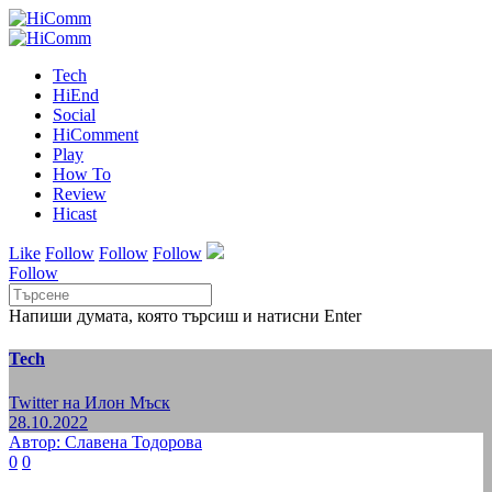
Tech
HiEnd
Social
HiComment
Play
How To
Review
Hicast
Like
Follow
Follow
Follow
Follow
Напиши думата, която търсиш и натисни Enter
Tech
Twitter на Илон Мъск
28.10.2022
Автор: Славена Тодорова
0
0