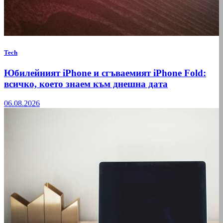
Tech
Юбилейният iPhone и сгъваемият iPhone Fold:
всичко, което знаем към днешна дата
06.08.2026