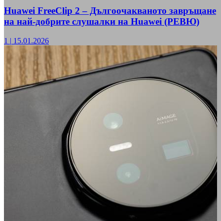
Huawei FreeClip 2 – Дългоочакваното завръщане
на най-добрите слушалки на Huawei (РЕВЮ)
1
|
15.01.2026