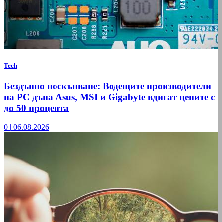
Tech
Бездънно поскъпване: Водещите производители
на РС дъна Asus, MSI и Gigabyte вдигат цените с
до 50 процента
0
|
06.08.2026