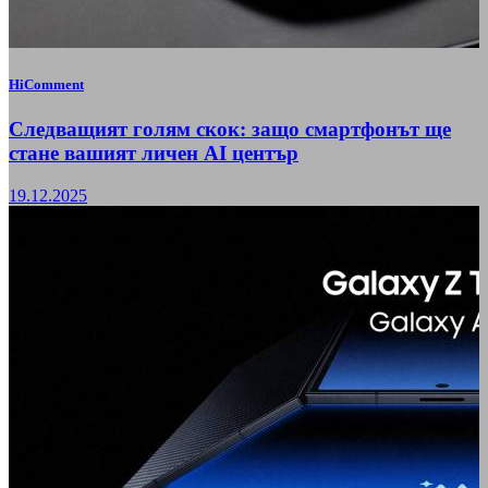
HiComment
Следващият голям скок: защо смартфонът ще
стане вашият личен AI център
19.12.2025