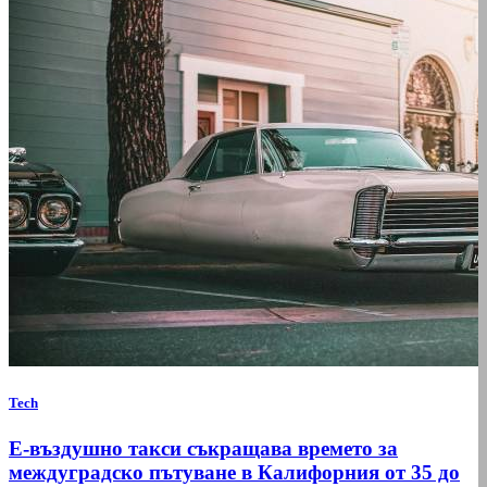
Tech
Е-въздушно такси съкращава времето за
междуградско пътуване в Калифорния от 35 до