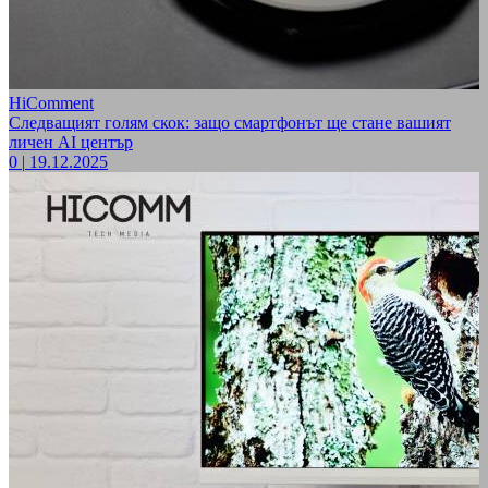
HiComment
Следващият голям скок: защо смартфонът ще стане вашият
личен AI център
0
|
19.12.2025