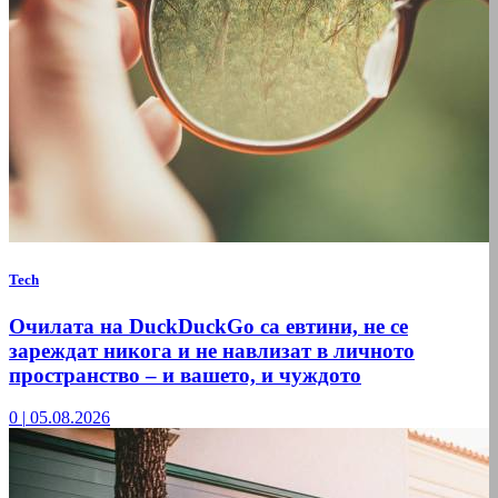
Tech
Очилата на DuckDuckGo са евтини, не се
зареждат никога и не навлизат в личното
пространство – и вашето, и чуждото
0
|
05.08.2026