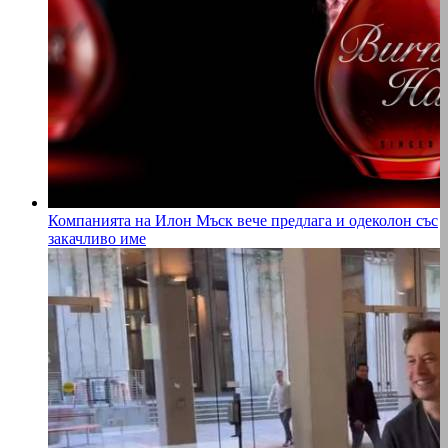
Компанията на Илон Мъск вече предлага и одеколон със
закачливо име