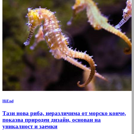
HiEnd
Тази нова риба, неразличима от морско конче,
показва природен дизайн, основан на
уникалност и заемки