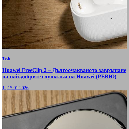
Tech
Huawei FreeClip 2 – Дългоочакваното завръщане
на най-добрите слушалки на Huawei (РЕВЮ)
1
|
15.01.2026