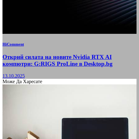
HiComment
Открий силата на новите Nvidia RTX AI
компютри: G:RIGS ProLine в Desktop.bg
13.10.2025
Може Да Харесате