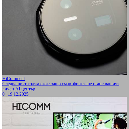
HiComment
Следващият голям скок: защо смартфонът ще стане вашият
личен AI център
0
|
19.12.2025