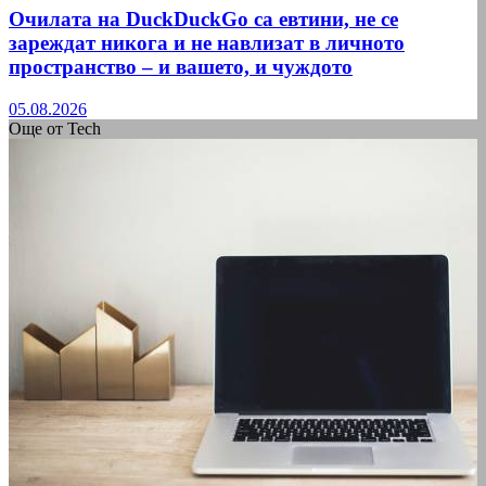
Очилата на DuckDuckGo са евтини, не се
зареждат никога и не навлизат в личното
пространство – и вашето, и чуждото
05.08.2026
Още от Tech