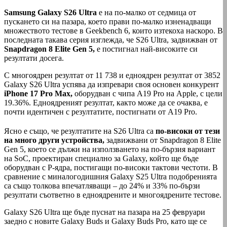
Samsung Galaxy S26 Ultra
е на по-малко от седмица от
пускането си на пазара, което прави по-малко изненадващи
множеството тестове в Geekbench 6, които изтекоха наскоро. В
последната такава серия изглежда, че S26 Ultra, задвижван от
Snapdragon 8 Elite Gen 5,
е постигнал най-високите си
резултати досега.
С многоядрен резултат от 11 738 и едноядрен резултат от 3852
Galaxy S26 Ultra успява да изпревари своя основен конкурент
iPhone 17 Pro Max,
оборудван с чипа A19 Pro на Apple, с цели
19.36%. Едноядреният резултат, както може да се очаква, е
почти идентичен с резултатите, постигнати от A19 Pro.
Ясно е също, че резултатите на S26 Ultra са
по-високи от тези
на много други устройства,
задвижвани от Snapdragon 8 Elite
Gen 5, което се дължи на използването на по-бързия вариант
на SoC, проектиран специално за Galaxy, който ще бъде
оборудван с P-ядра, постигащи по-високи тактови честоти. В
сравнение с миналогодишния Galaxy S25 Ultra подобренията
са също толкова впечатляващи – до 24% и 33% по-бързи
резултати съответно в едноядрените и многоядрените тестове.
Galaxy S26 Ultra ще бъде пуснат на пазара на 25 февруари
заедно с новите Galaxy Buds и Galaxy Buds Pro, като ще се