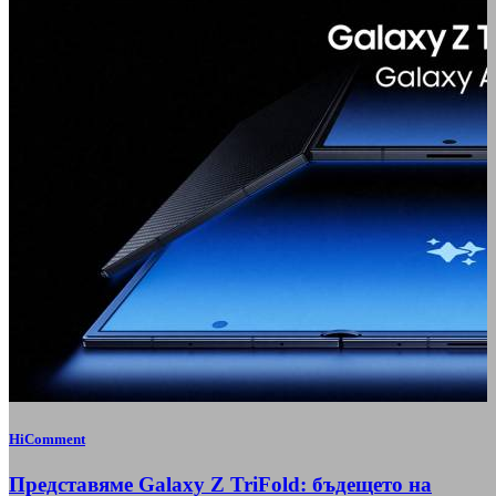
HiComment
Представяме Galaxy Z TriFold: бъдещето на