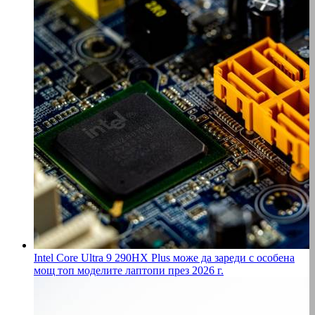
Intel Core Ultra 9 290HX Plus може да зареди с особена
мощ топ моделите лаптопи през 2026 г.