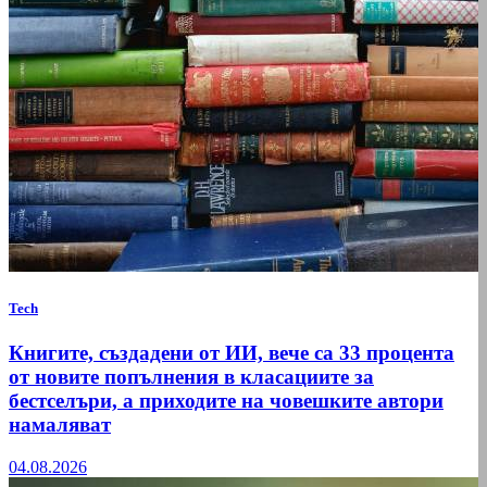
Tech
Книгите, създадени от ИИ, вече са 33 процента
от новите попълнения в класациите за
бестселъри, а приходите на човешките автори
намаляват
04.08.2026