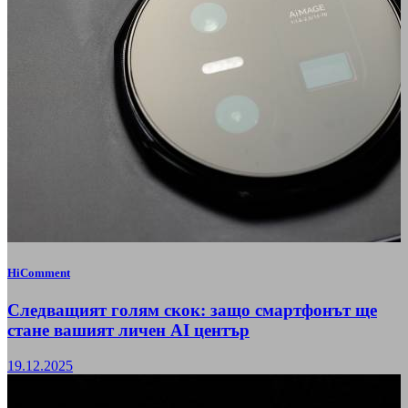
HiComment
Следващият голям скок: защо смартфонът ще
стане вашият личен AI център
19.12.2025