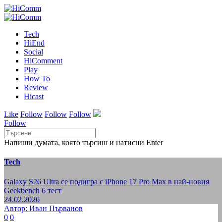
Tech
HiEnd
Social
HiComment
Play
How To
Review
Hicast
Like
Follow
Follow
Follow
Follow
Напиши думата, която търсиш и натисни Enter
Tech
Galaxy S26 Ultra се подигра с iPhone 17 Pro Max в най-новия
Geekbench 6 тест
24.02.2026
Автор: Иван Първанов
0
0