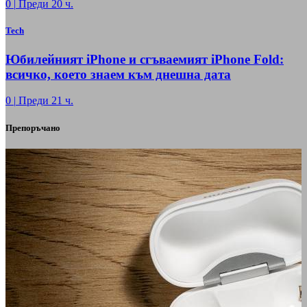
0
|
Преди 20 ч.
Tech
Юбилейният iPhone и сгъваемият iPhone Fold:
всичко, което знаем към днешна дата
0
|
Преди 21 ч.
Препоръчано