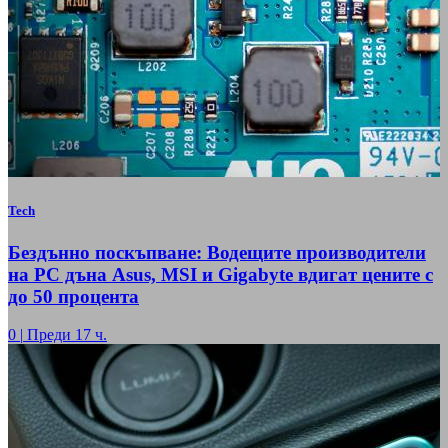
Tech
Бездънно поскъпване: Водещите производители
на РС дъна Asus, MSI и Gigabyte вдигат цените с
до 50 процента
0
|
Преди 17 ч.