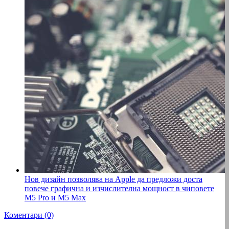
Нов дизайн позволява на Apple да предложи доста
повече графична и изчислителна мощност в чиповете
M5 Pro и M5 Max
Коментари (0)