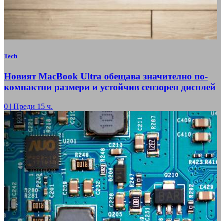
Tech
Новият MacBook Ultra обещава значително по-
компактни размери и устойчив сензорен дисплей
0
|
Преди 15 ч.