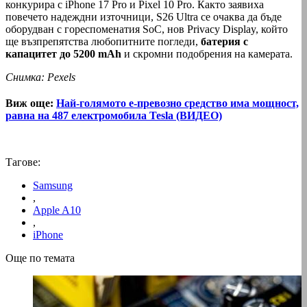
конкурира с iPhone 17 Pro и Pixel 10 Pro. Както заявиха
повечето надеждни източници, S26 Ultra се очаква да бъде
оборудван с гореспоменатия SoC, нов Privacy Display, който
ще възпрепятства любопитните погледи,
батерия с
капацитет до 5200 mAh
и скромни подобрения на камерата.
Снимка: Pexels
Виж още:
Най-голямото е-превозно средство има мощност,
равна на 487 електромобила Tesla (ВИДЕО)
Тагове:
Samsung
,
Apple A10
,
iPhone
Още по темата