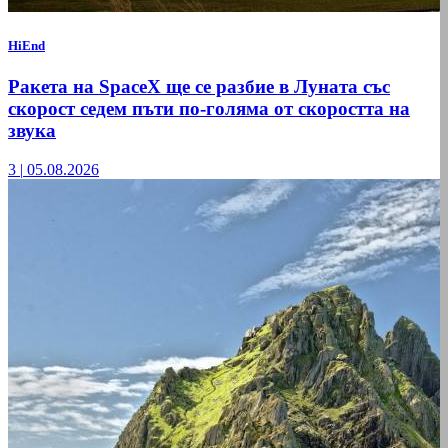
HiEnd
Ракета на SpaceX ще се разбие в Луната със
скорост седем пъти по-голяма от скоростта на
звука
3
|
05.08.2026