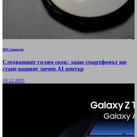
HiComment
Следващият голям скок: защо смартфонът ще
стане вашият личен AI център
19.12.2025