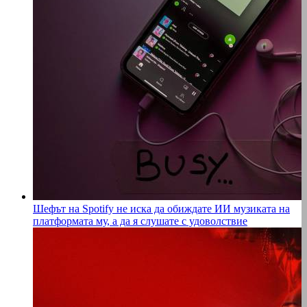
Шефът на Spotify не иска да обиждате ИИ музиката на
платформата му, а да я слушате с удоволствие