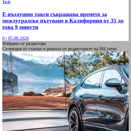
Tech
Е-въздушно такси съкращава времето за
междуградско пътуване в Калифорния от 35 до
едва 9 минути
0
|
05.08.2026
Избрано от редактора
Селекция от статии и ревюта от редакторите на HiComm