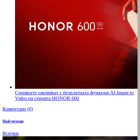
Снимките оживяват с безплатната функция AI Image to
Video на серията HONOR 600
Коментари (0)
Най-четени
Всички