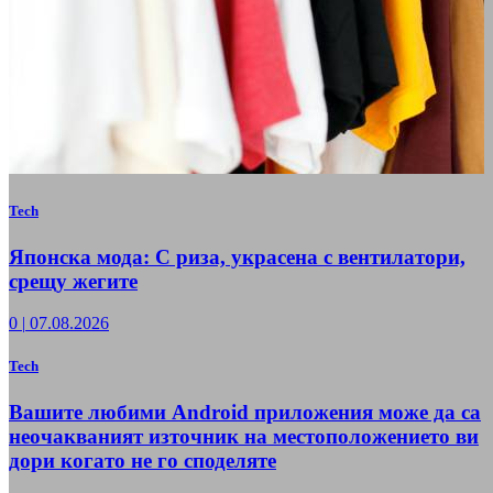
Tech
Японска мода: С риза, украсена с вентилатори,
срещу жегите
0
|
07.08.2026
Tech
Вашите любими Android приложения може да са
неочакваният източник на местоположението ви
дори когато не го споделяте