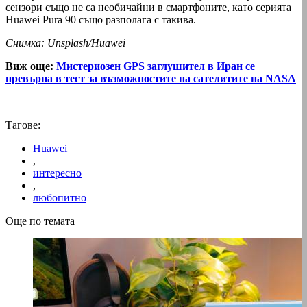
сензори също не са необичайни в смартфоните, като серията
Huawei Pura 90 също разполага с такива.
Снимка: Unsplash/Huawei
Виж още:
Мистериозен GPS заглушител в Иран се
превърна в тест за възможностите на сателитите на NASA
Тагове:
Huawei
,
интересно
,
любопитно
Още по темата