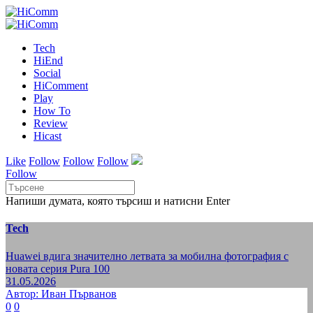
Tech
HiEnd
Social
HiComment
Play
How To
Review
Hicast
Like
Follow
Follow
Follow
Follow
Напиши думата, която търсиш и натисни Enter
Tech
Huawei вдига значително летвата за мобилна фотография с
новата серия Pura 100
31.05.2026
Автор: Иван Първанов
0
0