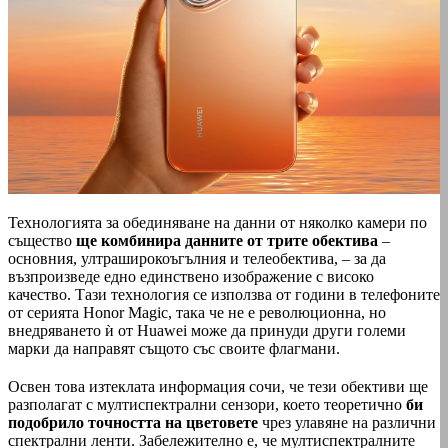
Технологията за обединяване на данни от няколко камери по
същество
ще комбинира данните от трите обектива
–
основния, ултраширокоъгълния и телеобектива, – за да
възпроизведе едно единствено изображение с високо
качество. Тази технология се използва от години в телефоните
от серията Honor Magic, така че не е революционна, но
внедряването ѝ от Huawei може да принуди други големи
марки да направят същото със своите флагмани.
Освен това изтеклата информация сочи, че тези обективи ще
разполагат с мултиспектрални сензори, което теоретично
би
подобрило точността на цветовете
чрез улавяне на различни
спектрални ленти. Забележително е, че мултиспектралните