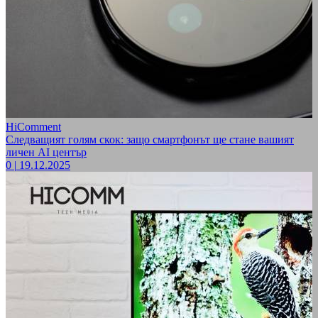
HiComment
Следващият голям скок: защо смартфонът ще стане вашият
личен AI център
0
|
19.12.2025