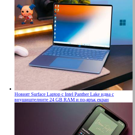
Новият Surface Laptop с Intel Panther Lake идва с
внушиштелните 24 GB RAM и по-ярък екран