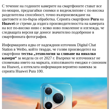
С течение на годините камерите на смартфоните стават все
по-мощни, предлагайки снимки и видеоклипове с по-висока
разделителна способност, точно възпроизвеждане на
цветовете и по-бърза обработка. Серията смартфони
Pura
на
Huawei
се стреми да издига производителността на камерата
на все по-високо ниво с всяко ново поколение и изглежда, че
следващата версия ще донесе значително подобрение в
смартфонната фотография.
Информацията идва от надеждния източник Digital Chat
Station в Weibo, който твърди, че голям производител на
смартфони
тества „технология за сливане на няколко
камери“
за модела си от 2027 г. Въпреки че източникът не
споменава името на марката, използваното емоджи е синоним
на Huawei, а изтеклата информация вероятно намеква за
серията Huawei Pura 100.