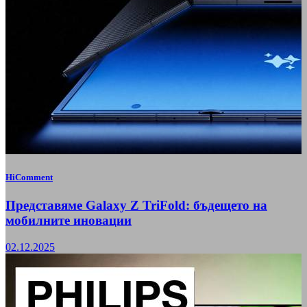
HiComment
Представяме Galaxy Z TriFold: бъдещето на
мобилните иновации
02.12.2025