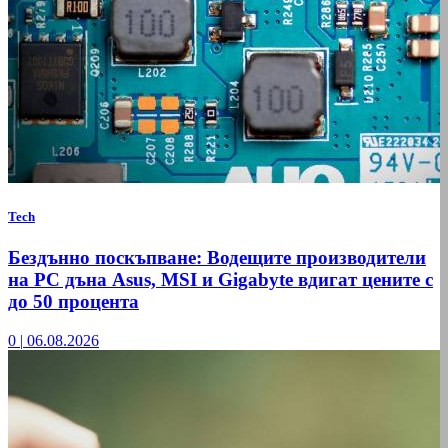
Tech
Бездънно поскъпване: Водещите производители
на РС дъна Asus, MSI и Gigabyte вдигат цените с
до 50 процента
0
|
06.08.2026