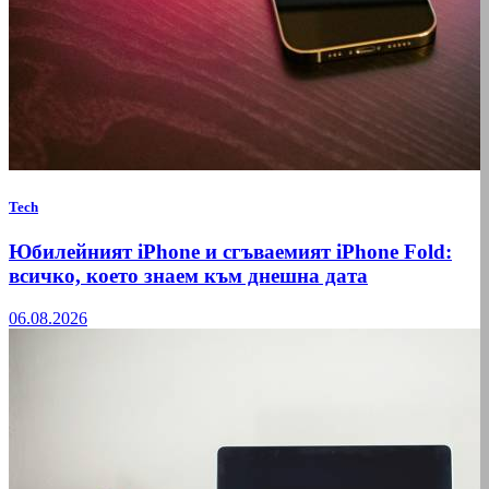
Tech
Юбилейният iPhone и сгъваемият iPhone Fold:
всичко, което знаем към днешна дата
06.08.2026