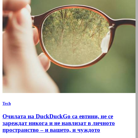
Tech
Очилата на DuckDuckGo са евтини, не се
зареждат никога и не навлизат в личното
пространство – и вашето, и чуждото