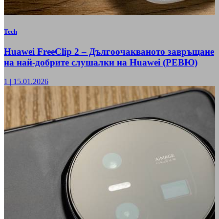
Tech
Huawei FreeClip 2 – Дългоочакваното завръщане
на най-добрите слушалки на Huawei (РЕВЮ)
1
|
15.01.2026