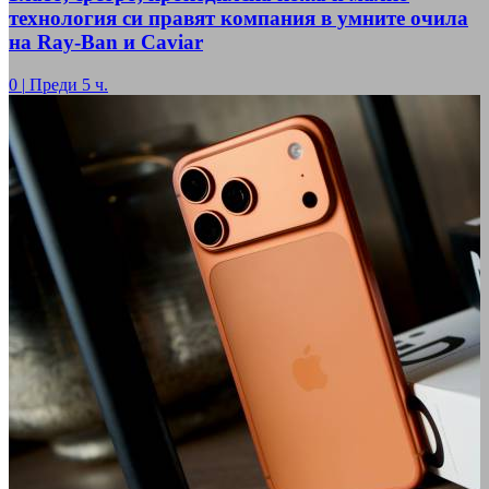
технология си правят компания в умните очила
на Ray-Ban и Caviar
0
|
Преди 5 ч.