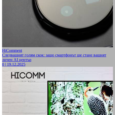
HiComment
Следващият голям скок: защо смартфонът ще стане вашият
личен AI център
0
|
19.12.2025