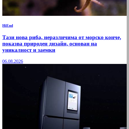
HiEnd
Тази нова риба, неразличима от морско конче,
показва природен дизайн, основан на
уникалност и заемки
06.08.2026