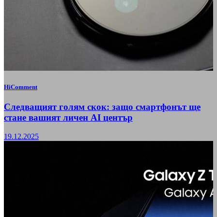
HiComment
Следващият голям скок: защо смартфонът ще
стане вашият личен AI център
19.12.2025