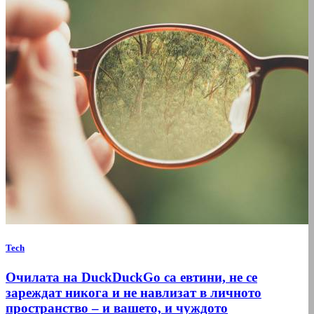
Tech
Очилата на DuckDuckGo са евтини, не се
зареждат никога и не навлизат в личното
пространство – и вашето, и чуждото