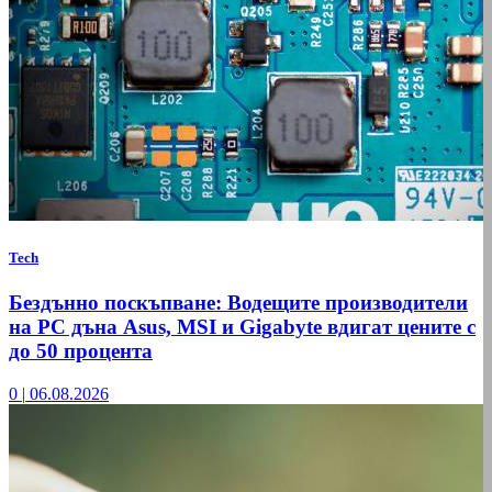
Tech
Бездънно поскъпване: Водещите производители
на РС дъна Asus, MSI и Gigabyte вдигат цените с
до 50 процента
0
|
06.08.2026