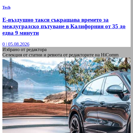
Tech
Е-въздушно такси съкращава времето за
междуградско пътуване в Калифорния от 35 до
едва 9 минути
0
|
05.08.2026
Избрано от редактора
Селекция от статии и ревюта от редакторите на HiComm