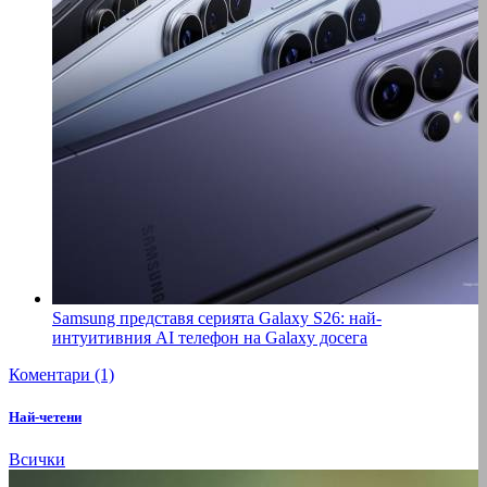
Samsung представя серията Galaxy S26: най-
интуитивния AI телефон на Galaxy досега
Коментари (1)
Най-четени
Всички