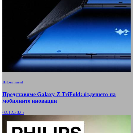
HiComment
Представяме Galaxy Z TriFold: бъдещето на
мобилните иновации
02.12.2025