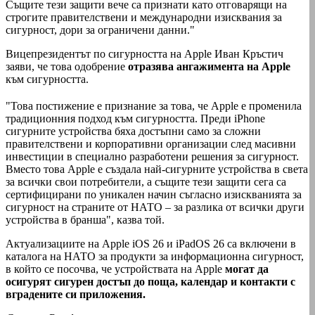
Същите тези защити вече са признати като отговарящи на
строгите правителствени и международни изисквания за
сигурност, дори за ограничени данни."
Вицепрезидентът по сигурността на Apple Иван Кръстич
заяви, че това одобрение
отразява ангажимента на Apple
към сигурността.
"Това постижение е признание за това, че Apple е променила
традиционния подход към сигурността. Преди iPhone
сигурните устройства бяха достъпни само за сложни
правителствени и корпоративни организации след масивни
инвестиции в специално разработени решения за сигурност.
Вместо това Apple е създала най-сигурните устройства в света
за всички свои потребители, а същите тези защити сега са
сертифицирани по уникален начин съгласно изискванията за
сигурност на страните от НАТО – за разлика от всички други
устройства в бранша", казва той.
Актуализациите на Apple ‌iOS 26‌ и ‌iPadOS 26‌ са включени в
каталога на НАТО за продукти за информационна сигурност,
в който се посочва, че устройствата на Apple
могат да
осигурят сигурен достъп до поща, календар и контакти с
вградените си приложения.