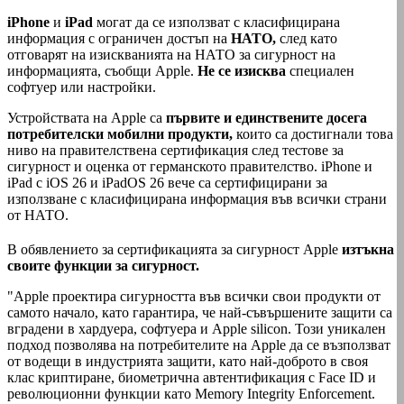
iPhone
и
iPad
могат да се използват с класифицирана
информация с ограничен достъп на
НАТО,
след като
отговарят на изискванията на НАТО за сигурност на
информацията, съобщи Apple.
Не се изисква
специален
софтуер или настройки.
Устройствата на Apple са
първите и единствените досега
потребителски мобилни продукти,
които са достигнали това
ниво на правителствена сертификация след тестове за
сигурност и оценка от германското правителство. iPhone и
iPad с iOS 26 и iPadOS 26 вече са сертифицирани за
използване с класифицирана информация във всички страни
от НАТО.
В обявлението за сертификацията за сигурност Apple
изтъкна
своите функции за сигурност.
"Apple проектира сигурността във всички свои продукти от
самото начало, като гарантира, че най-съвършените защити са
вградени в хардуера, софтуера и Apple silicon. Този уникален
подход позволява на потребителите на Apple да се възползват
от водещи в индустрията защити, като най-доброто в своя
клас криптиране, биометрична автентификация с Face ID и
революционни функции като Memory Integrity Enforcement.