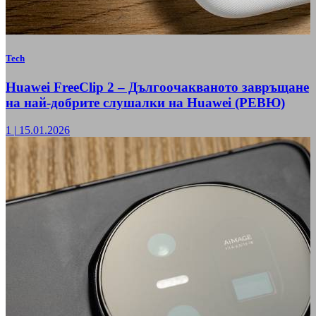
Tech
Huawei FreeClip 2 – Дългоочакваното завръщане
на най-добрите слушалки на Huawei (РЕВЮ)
1
|
15.01.2026