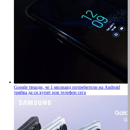
Google твърди, че 1 милиард потребители на Android
трябва да си купят нов телефон сега