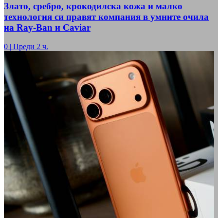
Злато, сребро, крокодилска кожа и малко
технология си правят компания в умните очила
на Ray-Ban и Caviar
0
|
Преди 2 ч.