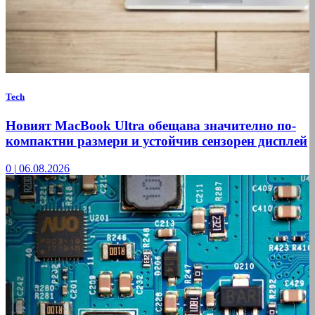
Tech
Новият MacBook Ultra обещава значително по-
компактни размери и устойчив сензорен дисплей
0
|
06.08.2026