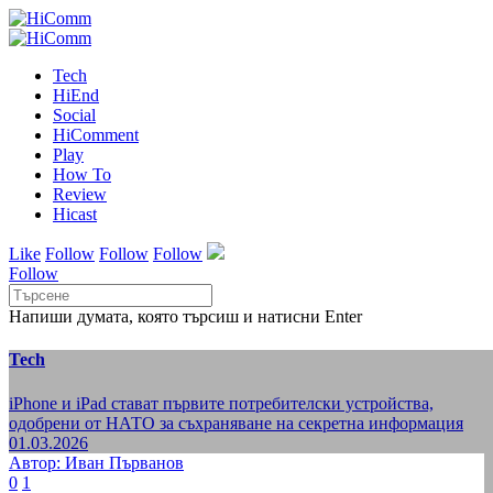
Tech
HiEnd
Social
HiComment
Play
How To
Review
Hicast
Like
Follow
Follow
Follow
Follow
Напиши думата, която търсиш и натисни Enter
Tech
iPhone и iPad стават първите потребителски устройства,
одобрени от НАТО за съхраняване на секретна информация
01.03.2026
Автор: Иван Първанов
0
1