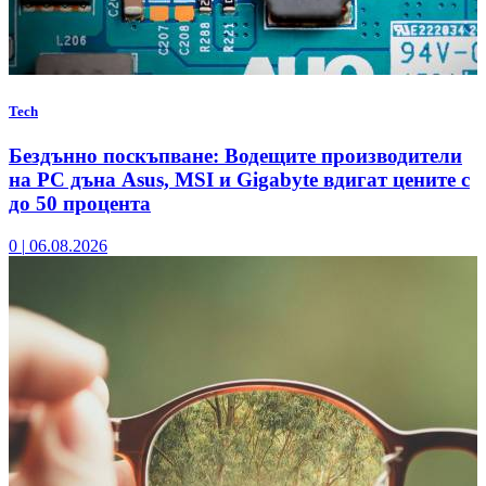
Tech
Бездънно поскъпване: Водещите производители
на РС дъна Asus, MSI и Gigabyte вдигат цените с
до 50 процента
0
|
06.08.2026