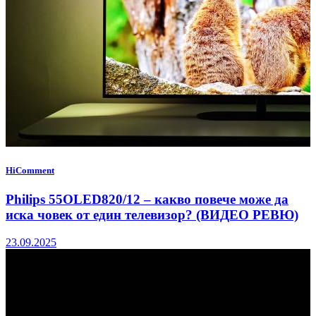
HiComment
Philips 55OLED820/12 – какво повече може да
иска човек от един телевизор? (ВИДЕО РЕВЮ)
23.09.2025