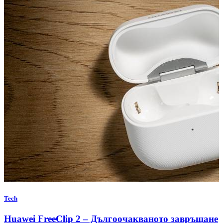
Tech
Huawei FreeClip 2 – Дългоочакваното завръщане