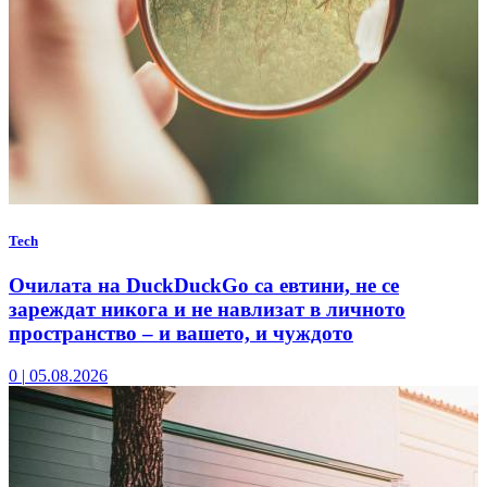
Tech
Очилата на DuckDuckGo са евтини, не се
зареждат никога и не навлизат в личното
пространство – и вашето, и чуждото
0
|
05.08.2026