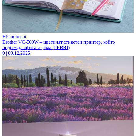
HiComment
Brother VC-500W – цветният етикетен принтер, който
подрежда офиса и дома (РЕВЮ)
0
|
09.12.2025