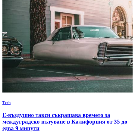
Tech
Е-въздушно такси съкращава времето за
междуградско пътуване в Калифорния от 35 до
едва 9 минути