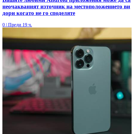
неочакваният източник на местоположението ви
дори когато не го споделяте
0
|
Преди 19 ч.