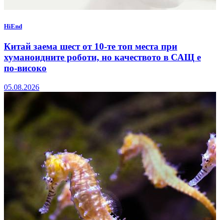
HiEnd
Китай заема шест от 10-те топ места при
хуманоидните роботи, но качеството в САЩ е
по-високо
05.08.2026