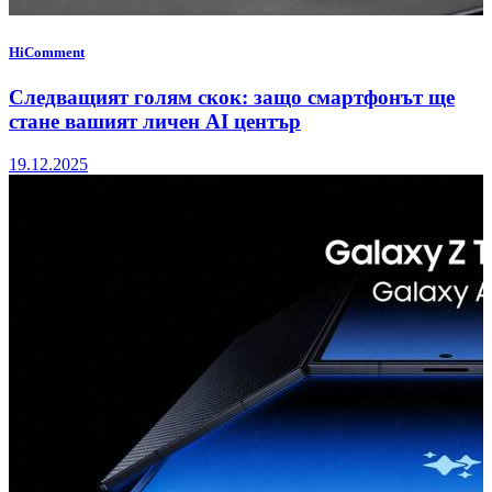
HiComment
Следващият голям скок: защо смартфонът ще
стане вашият личен AI център
19.12.2025