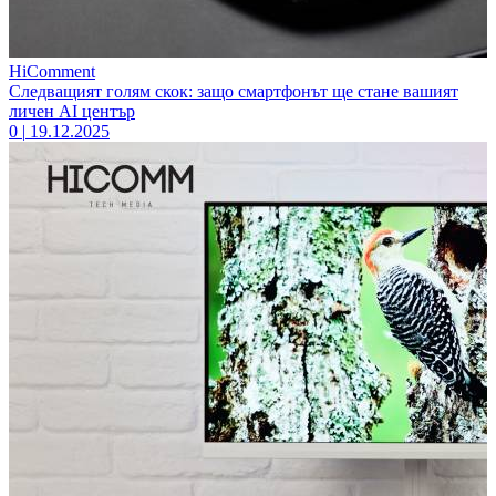
HiComment
Следващият голям скок: защо смартфонът ще стане вашият
личен AI център
0
|
19.12.2025