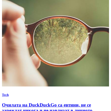
Tech
Очилата на DuckDuckGo са евтини, не се
зареждат никога и не навлизат в личното