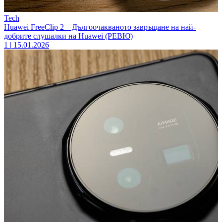
Tech
Huawei FreeClip 2 – Дългоочакваното завръщане на най-
добрите слушалки на Huawei (РЕВЮ)
1
|
15.01.2026