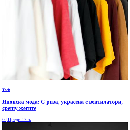
Tech
Японска мода: С риза, украсена с вентилатори,
срещу жегите
0
|
Преди 17 ч.