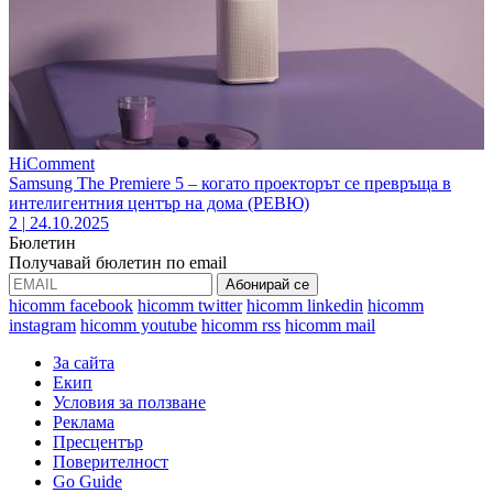
HiComment
Samsung The Premiere 5 – когато проекторът се превръща в
интелигентния център на дома (РЕВЮ)
2
|
24.10.2025
Бюлетин
Получавай бюлетин по email
hicomm facebook
hicomm twitter
hicomm linkedin
hicomm
instagram
hicomm youtube
hicomm rss
hicomm mail
За сайта
Екип
Условия за ползване
Реклама
Пресцентър
Поверителност
Go Guide