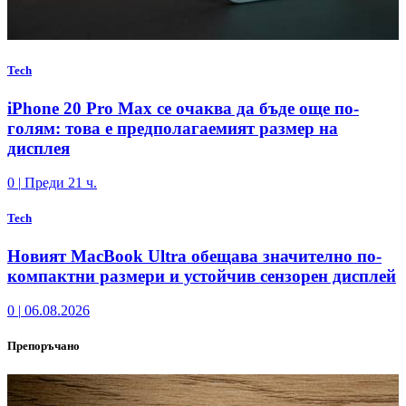
Tech
iPhone 20 Pro Max се очаква да бъде още по-
голям: това е предполагаемият размер на
дисплея
0
|
Преди 21 ч.
Tech
Новият MacBook Ultra обещава значително по-
компактни размери и устойчив сензорен дисплей
0
|
06.08.2026
Препоръчано