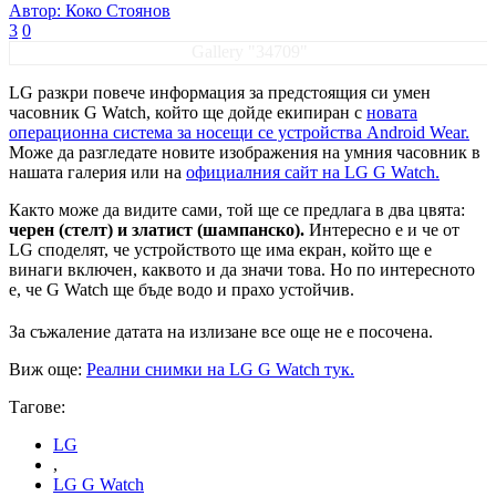
Автор: Коко Стоянов
3
0
Gallery "34709"
LG разкри повече информация за предстоящия си умен
часовник G Watch, който ще дойде екипиран с
новата
операционна система за носещи се устройства Android Wear.
Може да разгледате новите изображения на умния часовник в
нашата галерия или на
официалния сайт на LG G Watch.
Както може да видите сами, той ще се предлага в два цвята:
черен (стелт) и златист (шампанско).
Интересно е и че от
LG споделят, че устройството ще има екран, който ще е
винаги включен, каквото и да значи това. Но по интересното
е, че G Watch ще бъде водо и прахо устойчив.
За съжаление датата на излизане все още не е посочена.
Виж още:
Реални снимки на LG G Watch тук.
Тагове:
LG
,
LG G Watch