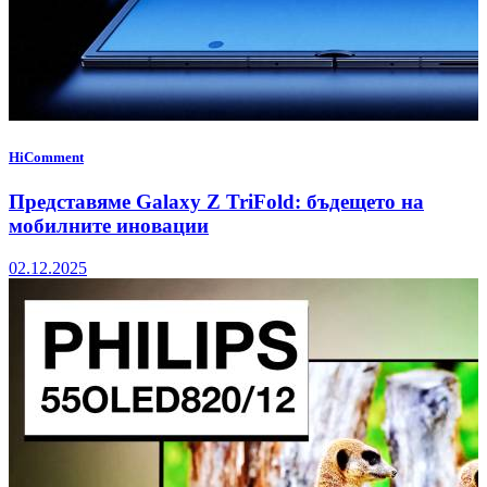
HiComment
Представяме Galaxy Z TriFold: бъдещето на
мобилните иновации
02.12.2025