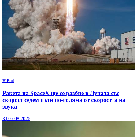
HiEnd
Ракета на SpaceX ще се разбие в Луната със
скорост седем пъти по-голяма от скоростта на
звука
3
|
05.08.2026