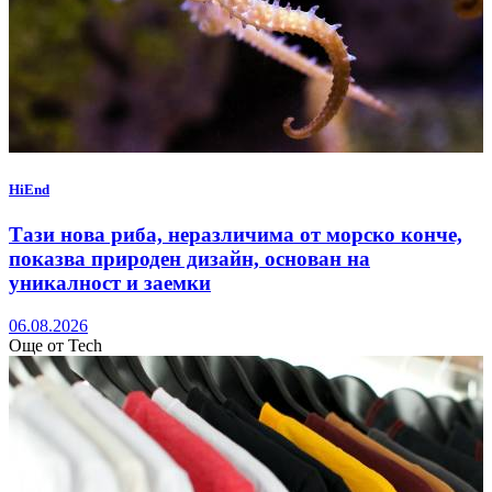
HiEnd
Тази нова риба, неразличима от морско конче,
показва природен дизайн, основан на
уникалност и заемки
06.08.2026
Още от Tech