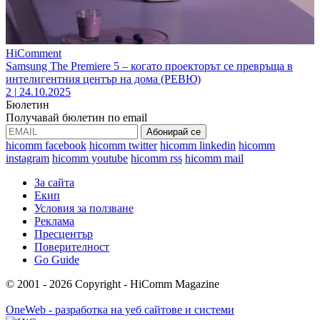
HiComment
Samsung The Premiere 5 – когато проекторът се превръща в
интелигентния център на дома (РЕВЮ)
2
|
24.10.2025
Бюлетин
Получавай бюлетин по email
hicomm facebook
hicomm twitter
hicomm linkedin
hicomm
instagram
hicomm youtube
hicomm rss
hicomm mail
За сайта
Екип
Условия за ползване
Реклама
Пресцентър
Поверителност
Go Guide
© 2001 - 2026 Copyright - HiComm Magazine
OneWeb - разработка на уеб сайтове и системи