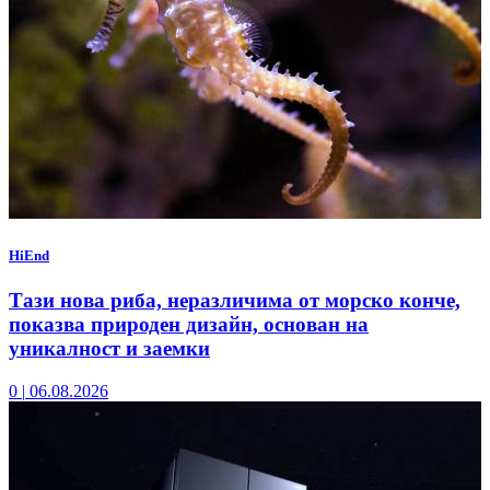
HiEnd
Тази нова риба, неразличима от морско конче,
показва природен дизайн, основан на
уникалност и заемки
0
|
06.08.2026