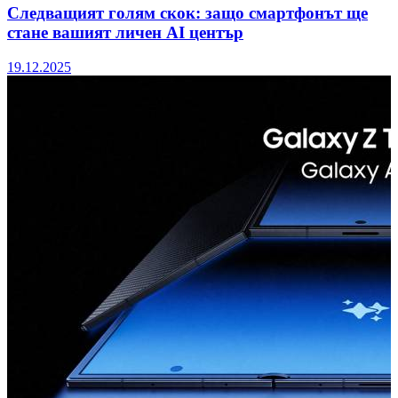
Следващият голям скок: защо смартфонът ще
стане вашият личен AI център
19.12.2025