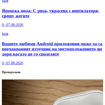
Tech
Японска мода: С риза, украсена с вентилатори,
срещу жегите
0
|
07.08.2026
Tech
Вашите любими Android приложения може да са
неочакваният източник на местоположението ви
дори когато не го споделяте
0
|
07.08.2026
Препоръчано