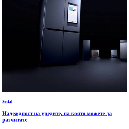
Social
Надеждност на уредите, на която можете да
разчитате