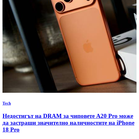
Tech
Недостигът на DRAM за чиповете A20 Pro може
да застраши значително наличностите на iPhone
18 Pro