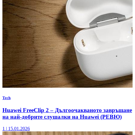
Tech
Huawei FreeClip 2 – Дългоочакваното завръщане
на най-добрите слушалки на Huawei (РЕВЮ)
1
|
15.01.2026