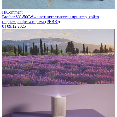
HiComment
Brother VC-500W – цветният етикетен принтер, който
подрежда офиса и дома (РЕВЮ)
0
|
09.12.2025