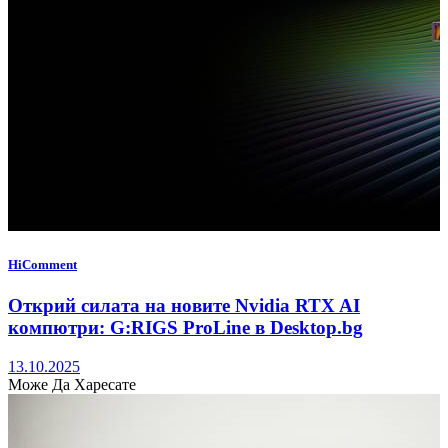
HiComment
Открий силата на новите Nvidia RTX AI
компютри: G:RIGS ProLine в Desktop.bg
13.10.2025
Може Да Харесате