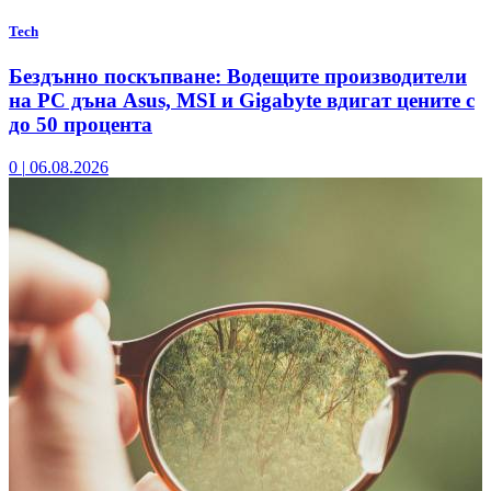
Tech
Бездънно поскъпване: Водещите производители
на РС дъна Asus, MSI и Gigabyte вдигат цените с
до 50 процента
0
|
06.08.2026