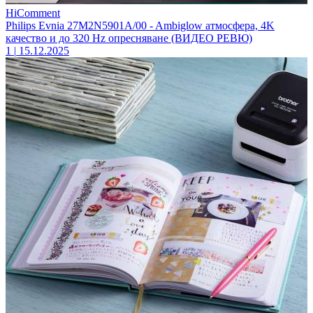
HiComment
Philips Evnia 27M2N5901A/00 - Ambiglow атмосфера, 4K
качество и до 320 Hz опресняване (ВИДЕО РЕВЮ)
1
|
15.12.2025