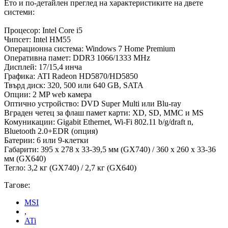
Ето и по-детайлен преглед на характеристиките на двете
системи:
Процесор: Intel Core i5
Чипсет: Intel HM55
Операционна система: Windows 7 Home Premium
Оперативна памет: DDR3 1066/1333 MHz
Дисплей: 17/15,4 инча
Графика: ATI Radeon HD5870/HD5850
Твърд диск: 320, 500 или 640 GB, SATA
Опции: 2 MP web камера
Оптично устройство: DVD Super Multi или Blu-ray
Вграден четец за флаш памет карти: XD, SD, MMC и MS
Комуникации: Gigabit Ethernet, Wi-Fi 802.11 b/g/draft n,
Bluetooth 2.0+EDR (опция)
Батерии: 6 или 9-клетки
Габарити: 395 x 278 x 33-39,5 мм (GX740) / 360 x 260 x 33-36
мм (GX640)
Тегло: 3,2 кг (GX740) / 2,7 кг (GX640)
Тагове:
MSI
,
ATi