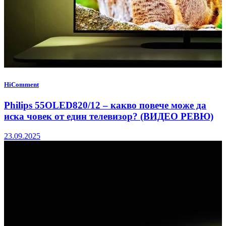
HiComment
Philips 55OLED820/12 – какво повече може да
иска човек от един телевизор? (ВИДЕО РЕВЮ)
23.09.2025