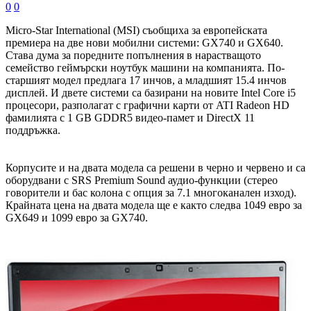
0
0
Micro-Star International (MSI) съобщиха за европейската
премиера на две нови мобилни системи: GX740 и GX640.
Става дума за поредните попълнения в нарастващото
семейство геймърски ноутбук машини на компанията. По-
старшият модел предлага 17 инчов, а младшият 15.4 инчов
дисплей. И двете системи са базирани на новите Intel Core i5
процесори, разполагат с графични карти от ATI Radeon HD
фамилията с 1 GB GDDR5 видео-памет и DirectX 11
поддръжка.
Корпусите и на двата модела са решени в черно и червено и са
оборудвани с SRS Premium Sound аудио-функции (стерео
говорители и бас колона с опция за 7.1 многоканален изход).
Крайната цена на двата модела ще е както следва 1049 евро за
GX649 и 1099 евро за GX740.