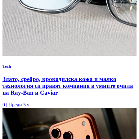
Tech
Злато, сребро, крокодилска кожа и малко
технология си правят компания в умните очила
на Ray-Ban и Caviar
0
|
Преди 5 ч.