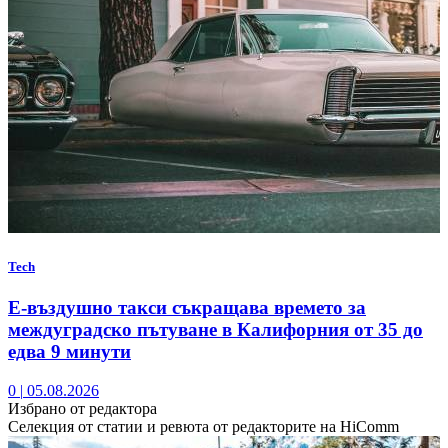
Tech
Е-въздушно такси съкращава времето за
междуградско пътуване в Калифорния от 35 до
едва 9 минути
0
|
05.08.2026
Избрано от редактора
Селекция от статии и ревюта от редакторите на HiComm