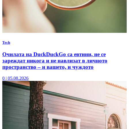
Tech
Очилата на DuckDuckGo са евтини, не се
зареждат никога и не навлизат в личното
пространство – и вашето, и чуждото
0
|
05.08.2026