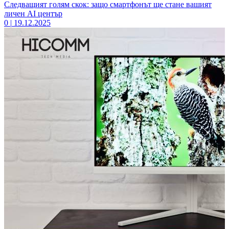
Следващият голям скок: защо смартфонът ще стане вашият
личен AI център
0
|
19.12.2025