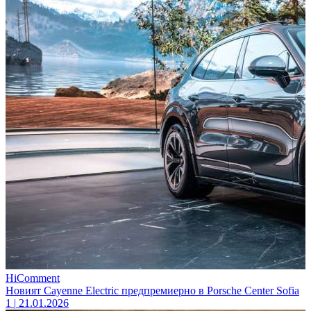
HiComment
Новият Cayenne Electric предпремиерно в Porsche Center Sofia
1
|
21.01.2026