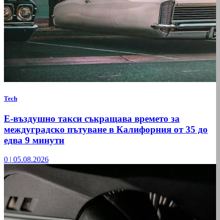
Tech
Е-въздушно такси съкращава времето за
междуградско пътуване в Калифорния от 35 до
едва 9 минути
0
|
05.08.2026