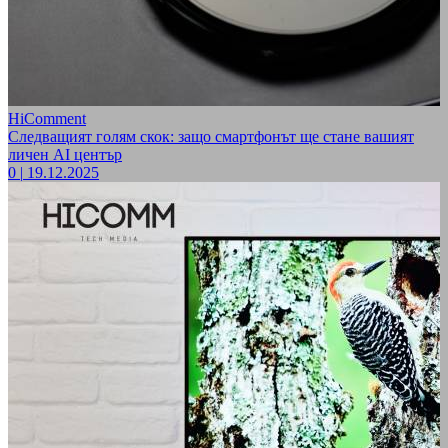
HiComment
Следващият голям скок: защо смартфонът ще стане вашият
личен AI център
0
|
19.12.2025