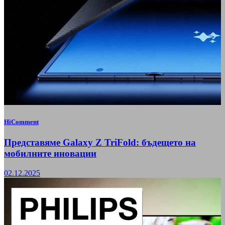
HiComment
Представяме Galaxy Z TriFold: бъдещето на
мобилните иновации
02.12.2025