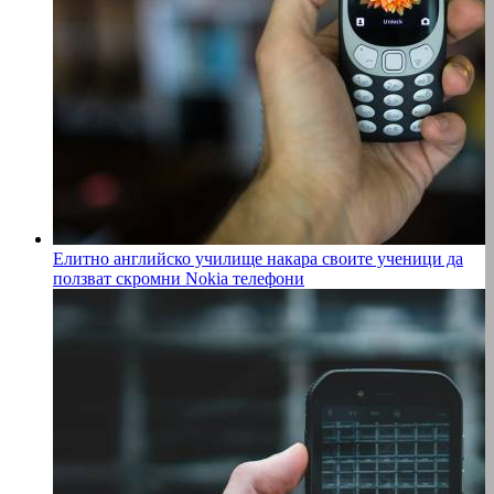
Елитно английско училище накара своите ученици да
ползват скромни Nokia телефони