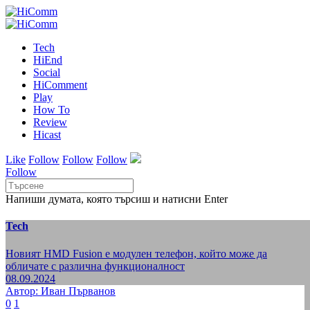
Tech
HiEnd
Social
HiComment
Play
How To
Review
Hicast
Like
Follow
Follow
Follow
Follow
Напиши думата, която търсиш и натисни Enter
Tech
Новият HMD Fusion е модулен телефон, който може да
обличате с различна функционалност
08.09.2024
Автор: Иван Първанов
0
1