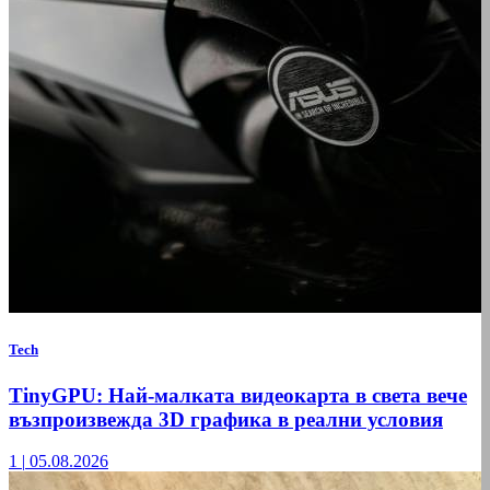
Tech
TinyGPU: Най-малката видеокарта в света вече
възпроизвежда 3D графика в реални условия
1
|
05.08.2026