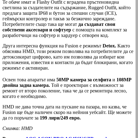
Те обаче имат и Flashy Outfit с вградена пръстеновидна
светлина за създателите на съдържание, Rugged Outfit, който
предлага защита IP68 и бутон за спешни случаи (ICE),
геймърски контролер и такъв за безжично зареждане.
Потребителите също така ще могат
да създават свои
собствени аксесоари и софтуер
с помощта на комплект за
разработчици на софтуер и хардуер с отворен код.
Друга интересна функция на Fusion е режимът
Detox.
Както
обяснява HMD, този режим позволява на потребителите да се
детоксикират цифрово, като им позволява да избират кои
приложения, известия и контакти да бъдат блокирани, когато
режимът е активиран.
Освен това апаратът има
50МР камера за селфита
и
108МР
двойна задна камера.
Той е проектиран с възможност за
ремонт от второ поколение, така че да се ремонтира лесно,
когато е необходимо.
HMD не дава точна дата на пускане на пазара, но казва, че
Fusion ще бъде наличен скоро на нейния уебсайт. Ще можете
да го поръчате за
199 лири/249 евро.
Снимка: HMD