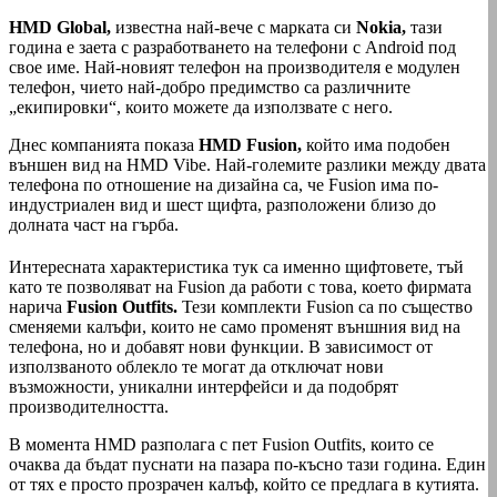
HMD Global,
известна най-вече с марката си
Nokia,
тази
година е заета с разработването на телефони с Android под
свое име. Най-новият телефон на производителя е модулен
телефон, чието най-добро предимство са различните
„екипировки“, които можете да използвате с него.
Днес компанията показа
HMD Fusion,
който има подобен
външен вид на HMD Vibe. Най-големите разлики между двата
телефона по отношение на дизайна са, че Fusion има по-
индустриален вид и шест щифта, разположени близо до
долната част на гърба.
Интересната характеристика тук са именно щифтовете, тъй
като те позволяват на Fusion да работи с това, което фирмата
нарича
Fusion Outfits.
Тези комплекти Fusion са по същество
сменяеми калъфи, които не само променят външния вид на
телефона, но и добавят нови функции. В зависимост от
използваното облекло те могат да отключат нови
възможности, уникални интерфейси и да подобрят
производителността.
В момента HMD разполага с пет Fusion Outfits, които се
очаква да бъдат пуснати на пазара по-късно тази година. Един
от тях е просто прозрачен калъф, който се предлага в кутията.