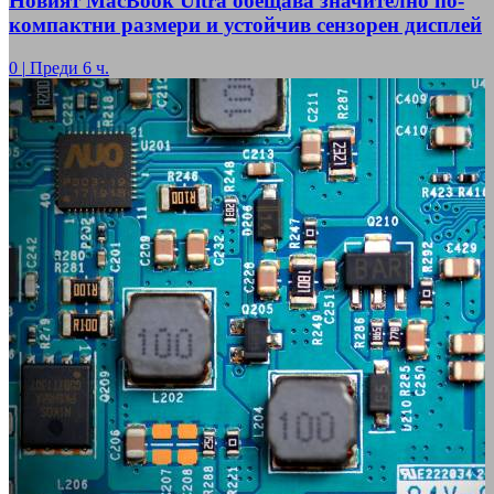
Новият MacBook Ultra обещава значително по-
компактни размери и устойчив сензорен дисплей
0
|
Преди 6 ч.