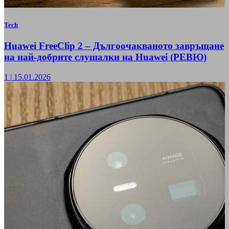
Tech
Huawei FreeClip 2 – Дългоочакваното завръщане
на най-добрите слушалки на Huawei (РЕВЮ)
1
|
15.01.2026