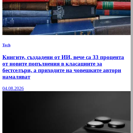
Tech
Книгите, създадени от ИИ, вече са 33 процента
от новите попълнения в класациите за
бестселъри, а приходите на човешките автори
намаляват
04.08.2026