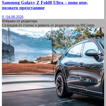
Samsung Galaxy Z Fold8 Ultra – ново име,
познато представяне
0
|
04.08.2026
Избрано от редактора
Селекция от статии и ревюта от редакторите на HiComm