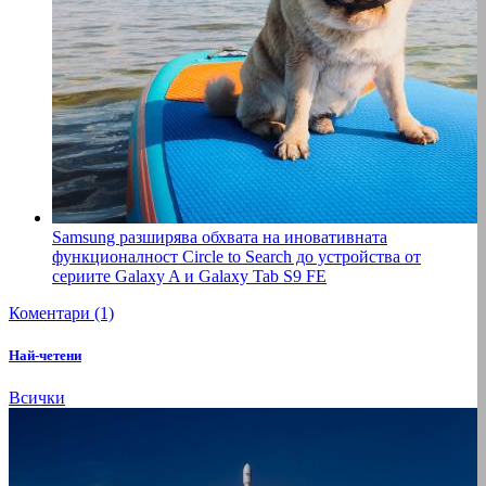
Samsung разширява обхвата на иновативната
функционалност Circle to Search до устройства от
сериите Galaxy A и Galaxy Tab S9 FE
Коментари (1)
Най-четени
Всички