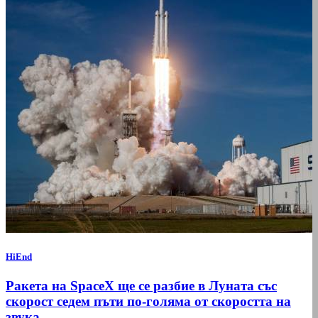
HiEnd
Ракета на SpaceX ще се разбие в Луната със
скорост седем пъти по-голяма от скоростта на
звука