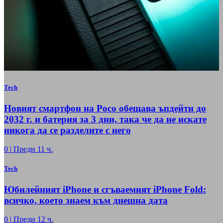
Tech
Новият смартфон на Poco обещава ъпдейти до
2032 г. и батерия за 3 дни, така че да не искате
никога да се разделите с него
0
|
Преди 11 ч.
Tech
Юбилейният iPhone и сгъваемият iPhone Fold:
всичко, което знаем към днешна дата
0
|
Преди 12 ч.