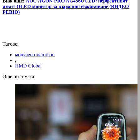
Виж още:
AOC AGON PRO AG456UCZD: перфектният
извит OLED монитор за върховно изживяване (ВИДЕО
РЕВЮ)
Тагове:
модулен смартфон
,
HMD Global
Още по темата