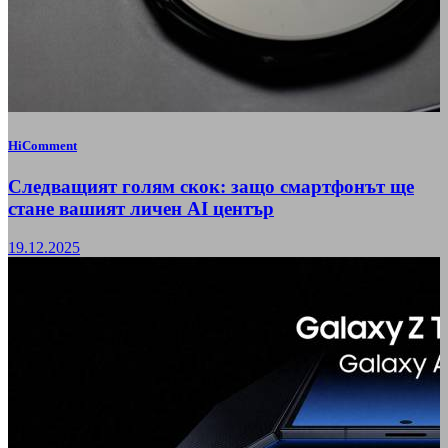
HiComment
Следващият голям скок: защо смартфонът ще
стане вашият личен AI център
19.12.2025