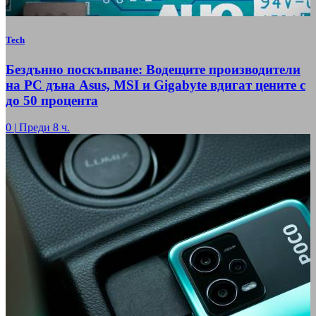
Tech
Бездънно поскъпване: Водещите производители
на РС дъна Asus, MSI и Gigabyte вдигат цените с
до 50 процента
0
|
Преди 8 ч.