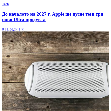
Tech
До началото на 2027 г. Apple ще пусне тези три
нови Ultra продукта
0
|
Преди 1 ч.