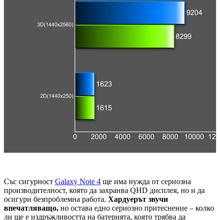
Със сигурност
Galaxy Note 4
ще има нужда от сериозна
производителност, която да захранва QHD дисплея, но и да
осигури безпроблемна работа.
Хардуерът звучи
впечатляващо,
но остава едно сериозно притеснение – колко
ли ще е
издръжливостта
на батерията, която трябва да