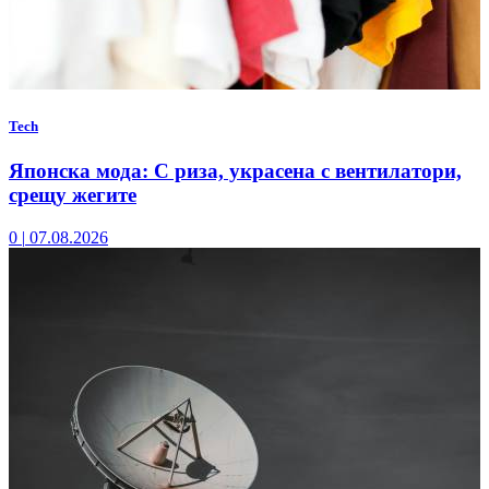
Tech
Японска мода: С риза, украсена с вентилатори,
срещу жегите
0
|
07.08.2026