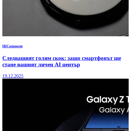
HiComment
Следващият голям скок: защо смартфонът ще
стане вашият личен AI център
19.12.2025