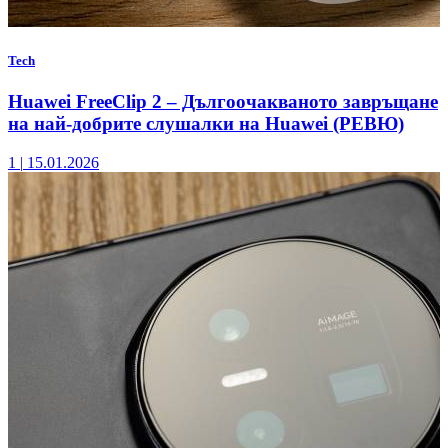
Tech
Huawei FreeClip 2 – Дългоочакваното завръщане
на най-добрите слушалки на Huawei (РЕВЮ)
1
|
15.01.2026