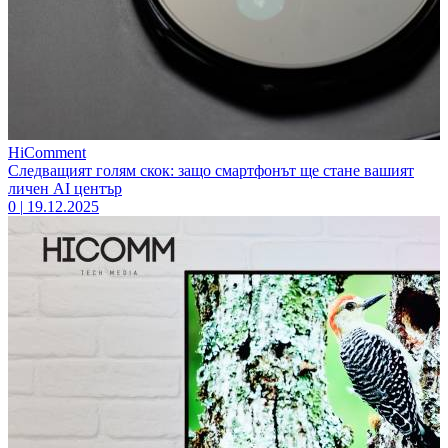
HiComment
Следващият голям скок: защо смартфонът ще стане вашият
личен AI център
0
|
19.12.2025