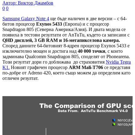
Автор: Виктор Джамбов
0
0
Samsung Galaxy Note 4
ще бъде наличен в две версии – с 64-
битов процесор
Exynos 5433
(Европа) и с процесор
Snapdragon 805 (Северна Америка/Азия). И двата модела се
появиха в тестови резултати от AnTuTu, където са записани с
QHD дисплей, 3 GB RAM и 16-мегапикселова камера.
Според данните 64-битовият 8-ядрен процесор Exynos 5433 е
изключително мощен и достига над
40 000 точки
, с които
задминава Qualcomm Snapdragon 805, споделят от Phonearena.
Този резултат дори го доближава до страховития
Nvidia Tegra
K1.
Новият графичен процесор
ARM Mali-T706
се представя
по-добре от Adreno 420, което също можем да определим като
отличен резултат.