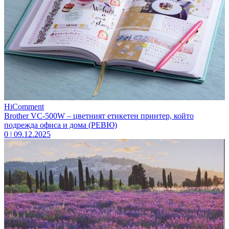
HiComment
Brother VC-500W – цветният етикетен принтер, който
подрежда офиса и дома (РЕВЮ)
0
|
09.12.2025