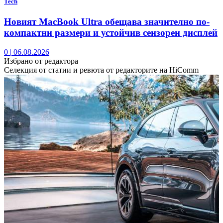
Tech
Новият MacBook Ultra обещава значително по-
компактни размери и устойчив сензорен дисплей
0
|
06.08.2026
Избрано от редактора
Селекция от статии и ревюта от редакторите на HiComm