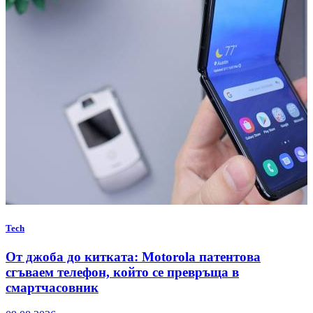
Tech
От джоба до китката: Motorola патентова
сгъваем телефон, който се превръща в
смартчасовник