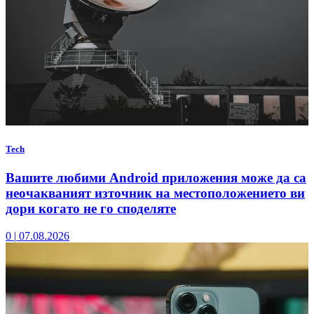
Tech
Вашите любими Android приложения може да са
неочакваният източник на местоположението ви
дори когато не го споделяте
0
|
07.08.2026