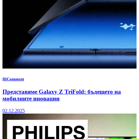
HiComment
Представяме Galaxy Z TriFold: бъдещето на
мобилните иновации
02.12.2025