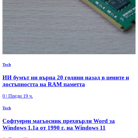
Tech
ИИ бумът ни върна 20 години назад в цените и
достъпността на RAM паметта
0
|
Преди 19 ч.
Tech
Софтуерен магьосник прехвърли Word за
Windows 1.1a от 1990 г. на Windows 11