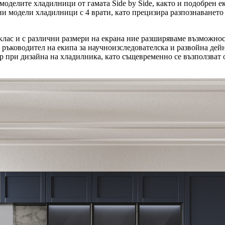
оделите хладилници от гамата Side by Side, както и подобрен е
ани модели хладилници с 4 врати, като прецизира разпознаванет
лас и с различни размери на екрана ние разширяваме възможност
 ръководител на екипа за научноизследователска и развойна дей
збор при дизайна на хладилника, като същевременно се възползв