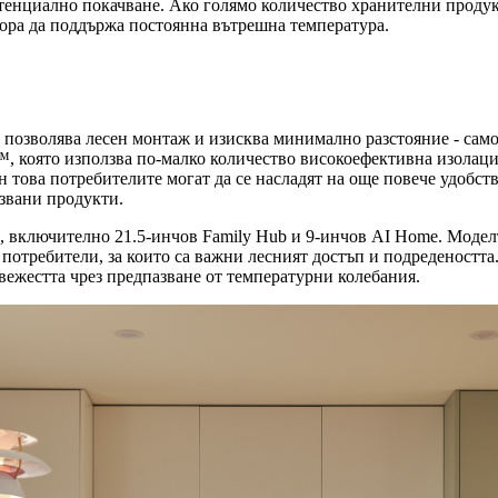
тенциално покачване. Ако голямо количество хранителни продукт
сора да поддържа постоянна вътрешна температура.
то позволява лесен монтаж и изисква минимално разстояние - само
, която използва по-малко количество високоефективна изолация
 това потребителите могат да се насладят на още повече удобство
лзвани продукти.
, включително 21.5-инчов Family Hub и 9-инчов AI Home. Моделъ
 потребители, за които са важни лесният достъп и подредеността
 свежестта чрез предпазване от температурни колебания.