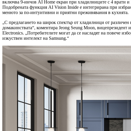
включва 9-инчов AI Home екран при хладилниците с 4 врати и м
Подобрената функция AI Vision Inside е интегрирана при избр
менюто за по-интуитивни и приятни преживявания в кухнята.
„С предлагането на широк спектър от хладилници от различен к
домакинствата“, коментира Jeong Seung Moon, вицепрезидент и
Electronics. „Потребителите могат да се насладят на повече и
изкуствен интелект на Samsung.“