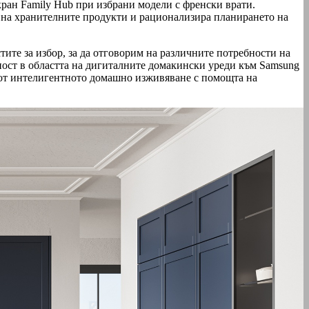
кран Family Hub при избрани модели с френски врати.
о на хранителните продукти и рационализира планирането на
ите за избор, за да отговорим на различните потребности на
ност в областта на дигиталните домакински уреди към Samsung
ат от интелигентното домашно изживяване с помощта на