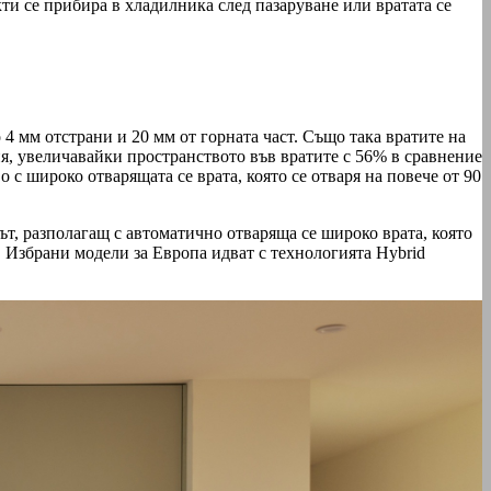
и се прибира в хладилника след пазаруване или вратата се
 4 мм отстрани и 20 мм от горната част. Също така вратите на
, увеличавайки пространството във вратите с 56% в сравнение
 с широко отварящата се врата, която се отваря на повече от 90
т, разполагащ с автоматично отваряща се широко врата, която
. Избрани модели за Европа идват с технологията Hybrid