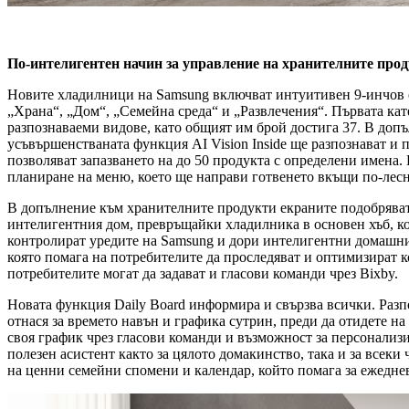
По-интелигентен начин за управление на хранителните прод
Новите хладилници на Samsung включват интуитивен 9-инчов ек
„Храна“, „Дом“, „Семейна среда“ и „Развлечения“. Първата кат
разпознаваеми видове, като общият им брой достига 37. В допъ
усъвършенстваната функция AI Vision Inside ще разпознават и 
позволяват запазването на до 50 продукта с определени имена
планиране на меню, което ще направи готвенето вкъщи по-лес
В допълнение към хранителните продукти екраните подобряват 
интелигентния дом, превръщайки хладилника в основен хъб, ко
контролират уредите на Samsung и дори интелигентни домашни 
която помага на потребителите да проследяват и оптимизират 
потребителите могат да задават и гласови команди чрез Bixby.
Новата функция Daily Board информира и свързва всички. Разпо
отнася за времето навън и графика сутрин, преди да отидете на
своя график чрез гласови команди и възможност за персонализи
полезен асистент както за цялото домакинство, така и за всек
на ценни семейни спомени и календар, който помага за ежедне