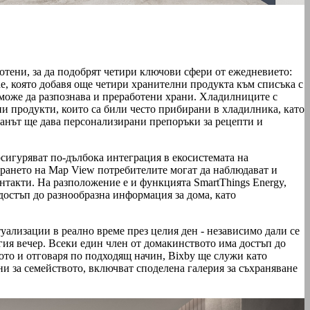
отени, за да подобрят четири ключови сфери от ежедневието:
de, която добавя още четири хранителни продукта към списъка с
 може да разпознава и преработени храни. Хладилниците с
ни продукти, които са били често прибирани в хладилника, като
ранът ще дава персонализирани препоръки за рецепти и
сигуряват по-дълбока интеграция в екосистемата на
ирането на Map View потребителите могат да наблюдават и
такти. На разположение е и функцията SmartThings Energy,
достъп до разнообразна информация за дома, като
уализации в реално време през целия ден - независимо дали се
ргия вечер. Всеки един член от домакинството има достъп до
вото и отговаря по подходящ начин, Bixby ще служи като
ни за семейството, включват споделена галерия за съхраняване