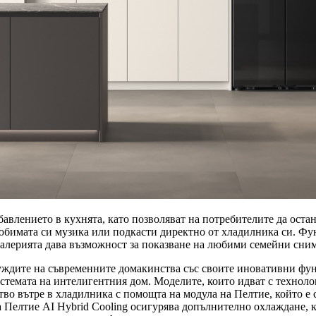
авлението в кухнята, като позволяват на потребителите да остан
любимата си музика или подкасти директно от хладилника си. Фун
алерията дава възможност за показване на любими семейни сним
нуждите на съвременните домакинства със своите иновативни фу
стемата на интелигентния дом. Моделите, които идват с технолог
во вътре в хладилника с помощта на модула на Пелтие, който е 
 Пелтие AI Hybrid Cooling осигурява допълнително охлаждане, 