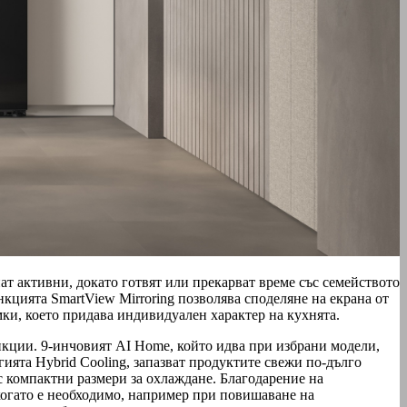
ат активни, докато готвят или прекарват време със семейството
кцията SmartView Mirroring позволява споделяне на екрана от
ки, което придава индивидуален характер на кухнята.
нкции. 9-инчовият AI Home, който идва при избрани модели,
ията Hybrid Cooling, запазват продуктите свежи по-дълго
с компактни размери за охлаждане. Благодарение на
когато е необходимо, например при повишаване на