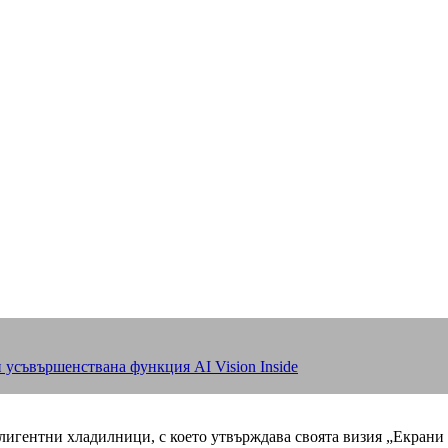
 усъвършенствана функция AI Vision Inside
нтелигентни хладилници, с което утвърждава своята визия „Екран