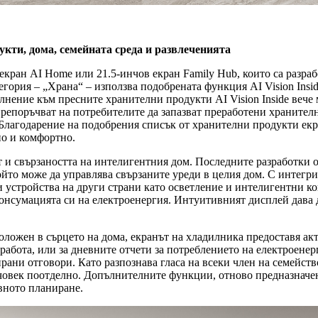
укти, дома, семейната среда и развлеченията
ран AI Home или 21.5-инчов екран Family Hub, които са разраб
егория – „Храна“ – използва подобрената функция AI Vision Insi
лнение към пресните хранителни продукти AI Vision Inside вече
препоръчват на потребителите да запазват преработени хранител
. Благодарение на подобрения списък от хранителни продукти ек
но и комфортно.
и свързаността на интелигентния дом. Последните разработки о
йто може да управлява свързаните уреди в целия дом. С интегр
устройства на други страни като осветление и интелигентни кон
консумацията си на електроенергия. Интуитивният дисплей дава 
ложен в сърцето на дома, екранът на хладилника предоставя акт
 работа, или за дневните отчети за потреблението на електроене
рани отговори. Като разпознава гласа на всеки член на семейст
и човек поотделно. Допълнителните функции, отново предназначе
вното планиране.