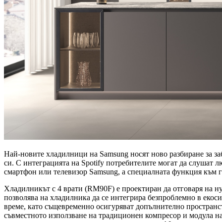
Най-новите хладилници на Samsung носят ново разбиране за заб
си. С интеграцията на Spotify потребителите могат да слушат 
смартфон или телевизор Samsung, а специалната функция към г
Хладилникът с 4 врати (RM90F) е проектиран да отговаря на 
позволява на хладилника да се интегрира безпроблемно в екоси
време, като същевременно осигуряват допълнително пространст
съвместното използване на традиционен компресор и модула на