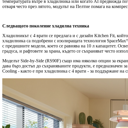
температурата вътре в хладилника или когато AI предвижда по
отваря често през лятото, модулът на Пелтие помага на компре
Следващото поколение хладилна техника
Хладилникът с 4 врати се предлага и с дизайн Kitchen Fit, кой
хладилника са подобрени с изолиращата технология SpaceMax™
с предишните модели, което се равнява на 10 л капацитет. Освен
градуса, и рафтовете за храна, където се съхраняват често изпо
Моделът Side-by-Side (RS90F) също има няколко опции за екран
дава бърз достъп до съхраняваните продукти, е предназначен за
Cooling - както е при хладилника с 4 врати - за поддържане на