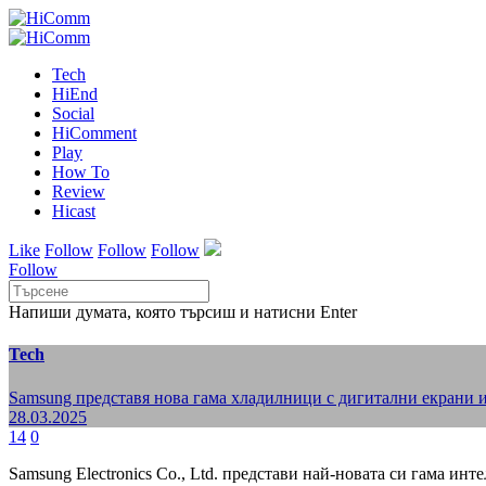
Tech
HiEnd
Social
HiComment
Play
How To
Review
Hicast
Like
Follow
Follow
Follow
Follow
Напиши думата, която търсиш и натисни Enter
Tech
Samsung представя нова гама хладилници с дигитални екрани и
28.03.2025
14
0
Samsung Electronics Co., Ltd. представи най-новата си гама и