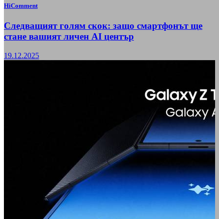
HiComment
Следващият голям скок: защо смартфонът ще
стане вашият личен AI център
19.12.2025