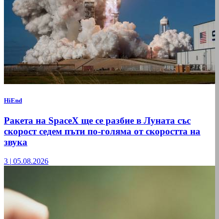
HiEnd
Ракета на SpaceX ще се разбие в Луната със
скорост седем пъти по-голяма от скоростта на
звука
3
|
05.08.2026