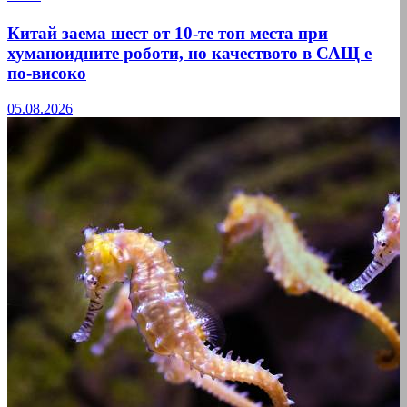
Китай заема шест от 10-те топ места при
хуманоидните роботи, но качеството в САЩ е
по-високо
05.08.2026