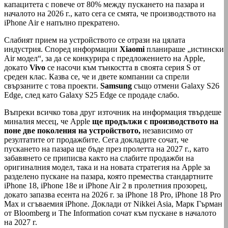
капацитета с повече от 80% между пускането на пазара и
началото на 2026 г., като сега се смята, че производството на
‌iPhone Air‌ е напълно прекратено.
Слабият прием на устройството се отрази на цялата
индустрия. Според информации
Xiaomi
планираше „истински
Air модел“, за да се конкурира с предложението на Apple,
докато
Vivo
се насочи към тънкостта в своята серия S от
среден клас. Казва се, че и двете компании са спрели
свързаните с това проекти.
Samsung
също отмени Galaxy S26
Edge, след като Galaxy S25 Edge се продаде слабо.
Въпреки всичко това друг източник на информация твърдеше
миналия месец, че Apple
ще продължи с производството на
поне две поколения на устройството,
независимо от
резултатите от продажбите. Сега докладите сочат, че
пускането на пазара ще бъде през пролетта на 2027 г., като
забавянето се приписва както на слабите продажби на
оригиналния модел, така и на новата стратегия на Apple за
разделено пускане на пазара, която премества стандартните
iPhone 18, iPhone 18e и iPhone Air 2 в пролетния прозорец,
докато запазва есента на 2026 г. за iPhone 18 Pro, iPhone 18 Pro
Max и сгъваемия iPhone. Доклади от Nikkei Asia, Марк Гърман
от Bloomberg и The Information сочат към пускане в началото
на 2027 г.