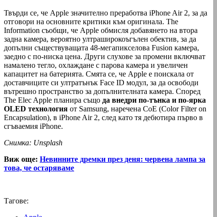
Твърди се, че Apple значително преработва ‌iPhone Air‌ 2, за да
отговори на основните критики към оригинала. The
Information съобщи, че Apple обмисля добавянето на втора
задна камера, вероятно ултраширокоъгълен обектив, за да
допълни съществуващата 48-мегапикселова Fusion камера,
заедно с по-ниска цена. Други слухове за промени включват
намалено тегло, охлаждане с парова камера и увеличен
капацитет на батерията. Смята се, че Apple е поискала от
доставчиците си ултратънък Face ID модул, за да освободи
вътрешно пространство за допълнителната камера. Според
The Elec Apple планира също
да внедри по-тънка и по-ярка
OLED технология
от Samsung, наречена CoE (Color Filter on
Encapsulation), в ‌iPhone Air‌ 2, след като тя дебютира първо в
сгъваемия iPhone.
Снимка: Unsplash
Виж още:
Невинните дремки през деня: червена лампа за
това, че остаряваме
Тагове: