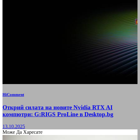
HiComment
Открий силата на новите Nvidia RTX AI
компютри: G:RIGS ProLine в Desktop.bg
13.10.2025
Може Да Харесате