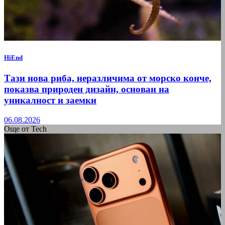
HiEnd
Тази нова риба, неразличима от морско конче,
показва природен дизайн, основан на
уникалност и заемки
06.08.2026
Още от Tech