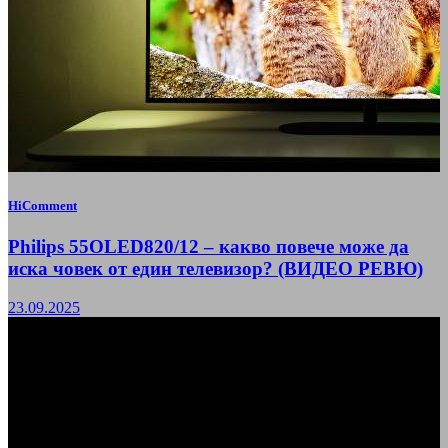
HiComment
Philips 55OLED820/12 – какво повече може да
иска човек от един телевизор? (ВИДЕО РЕВЮ)
23.09.2025