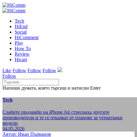
Tech
HiEnd
Social
HiComment
Play
How To
Review
Hicast
Like
Follow
Follow
Follow
Follow
Напиши думата, която търсиш и натисни Enter
Tech
Слабите продажби на iPhone Air стреснаха другите
производители и те се отказват от планове за ултратънки
модели
04.05.2026
Автор: Иван Първанов