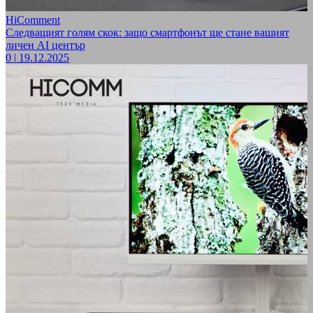
HiComment
Следващият голям скок: защо смартфонът ще стане вашият
личен AI център
0
|
19.12.2025