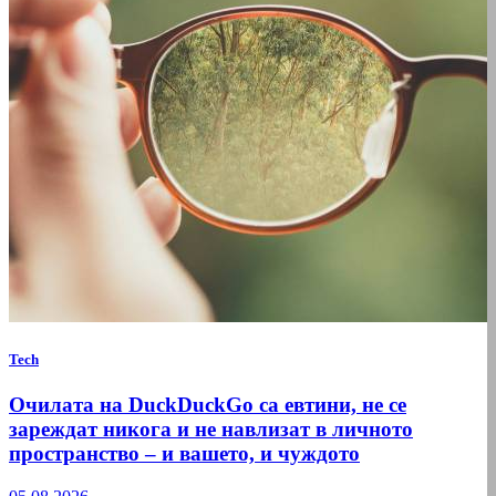
Tech
Очилата на DuckDuckGo са евтини, не се
зареждат никога и не навлизат в личното
пространство – и вашето, и чуждото