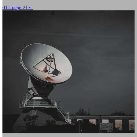
0
|
Преди 21 ч.