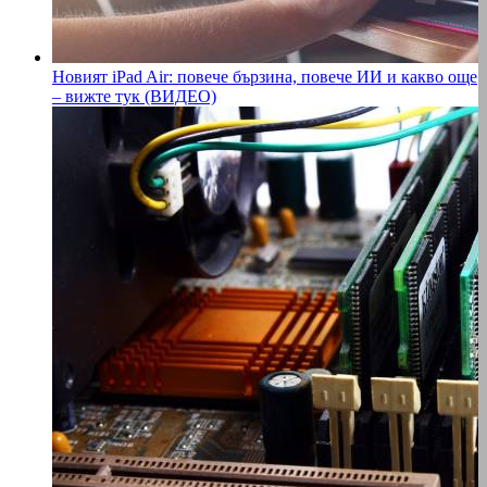
Новият iPad Air: повече бързина, повече ИИ и какво още
– вижте тук (ВИДЕО)