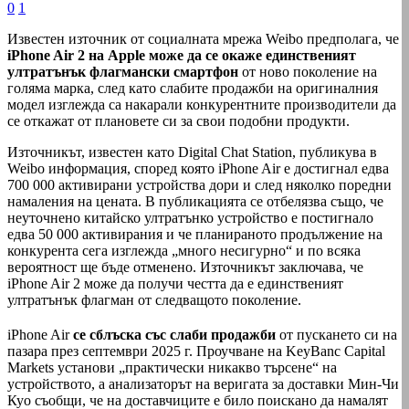
0
1
Известен източник от социалната мрежа Weibo предполага, че
iPhone Air 2 на Apple може да се окаже единственият
ултратънък флагмански смартфон
от ново поколение на
голяма марка, след като слабите продажби на оригиналния
модел изглежда са накарали конкурентните производители да
се откажат от плановете си за свои подобни продукти.
Източникът, известен като Digital Chat Station, публикува в
Weibo информация, според която ‌iPhone Air‌ е достигнал едва
700 000 активирани устройства дори и след няколко поредни
намаления на цената. В публикацията се отбелязва също, че
неуточнено китайско ултратънко устройство е постигнало
едва 50 000 активирания и че планираното продължение на
конкурента сега изглежда „много несигурно“ и по всяка
вероятност ще бъде отменено. Източникът заключава, че
‌iPhone Air‌ 2 може да получи честта да е единственият
ултратънък флагман от следващото поколение.
‌iPhone Air‌
се сблъска със слаби продажби
от пускането си на
пазара през септември 2025 г. Проучване на KeyBanc Capital
Markets установи „практически никакво търсене“ на
устройството, а анализаторът на веригата за доставки Мин-Чи
Куо съобщи, че на доставчиците е било поискано да намалят