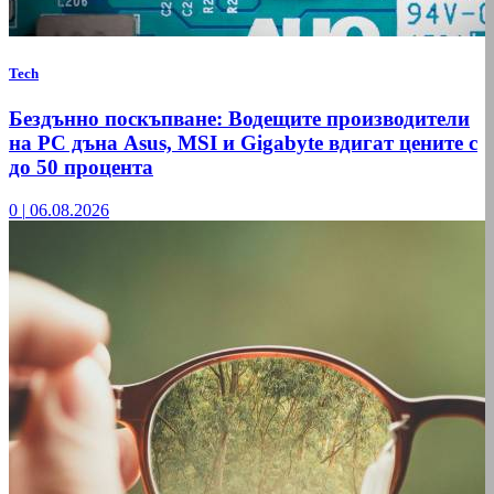
Tech
Бездънно поскъпване: Водещите производители
на РС дъна Asus, MSI и Gigabyte вдигат цените с
до 50 процента
0
|
06.08.2026