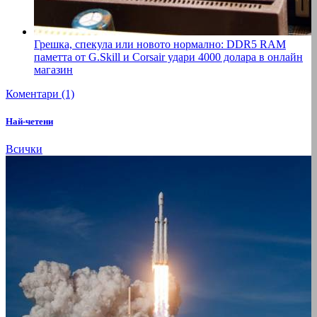
Грешка, спекула или новото нормално: DDR5 RAM
паметта от G.Skill и Corsair удари 4000 долара в онлайн
магазин
Коментари (1)
Най-четени
Всички