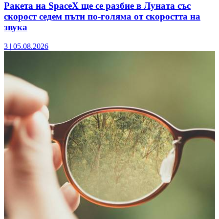
Ракета на SpaceX ще се разбие в Луната със
скорост седем пъти по-голяма от скоростта на
звука
3
|
05.08.2026