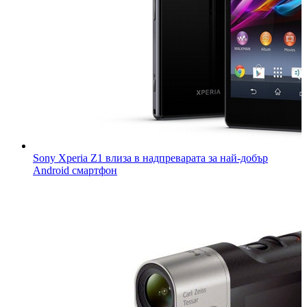
Sony Xperia Z1 влиза в надпреварата за най-добър
Android смартфон