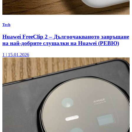
Tech
Huawei FreeClip 2 – Дългоочакваното завръщане
на най-добрите слушалки на Huawei (РЕВЮ)
1
|
15.01.2026