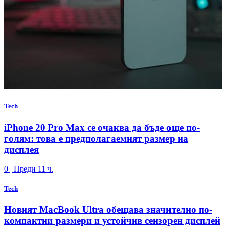
Tech
iPhone 20 Pro Max се очаква да бъде още по-
голям: това е предполагаемият размер на
дисплея
0
|
Преди 11 ч.
Tech
Новият MacBook Ultra обещава значително по-
компактни размери и устойчив сензорен дисплей