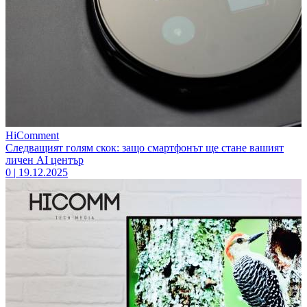
HiComment
Следващият голям скок: защо смартфонът ще стане вашият
личен AI център
0
|
19.12.2025