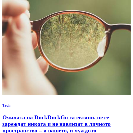
Tech
Очилата на DuckDuckGo са евтини, не се
зареждат никога и не навлизат в личното
пространство – и вашето, и чуждото