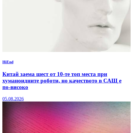
HiEnd
Китай заема шест от 10-те топ места при
хуманоидните роботи, но качеството в САЩ е
по-високо
05.08.2026