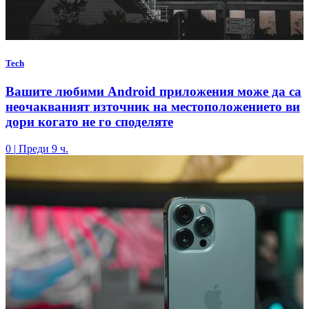
Tech
Вашите любими Android приложения може да са
неочакваният източник на местоположението ви
дори когато не го споделяте
0
|
Преди 9 ч.