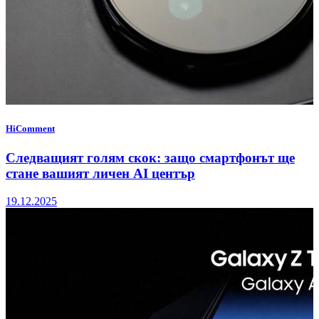
HiComment
Следващият голям скок: защо смартфонът ще
стане вашият личен AI център
19.12.2025