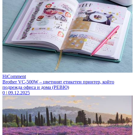
HiComment
Brother VC-500W – цветният етикетен принтер, който
подрежда офиса и дома (РЕВЮ)
0
|
09.12.2025