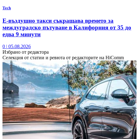
Tech
Е-въздушно такси съкращава времето за
междуградско пътуване в Калифорния от 35 до
едва 9 минути
0
|
05.08.2026
Избрано от редактора
Селекция от статии и ревюта от редакторите на HiComm