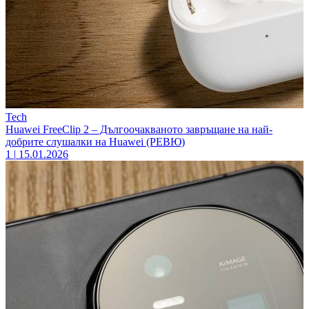
Tech
Huawei FreeClip 2 – Дългоочакваното завръщане на най-
добрите слушалки на Huawei (РЕВЮ)
1
|
15.01.2026