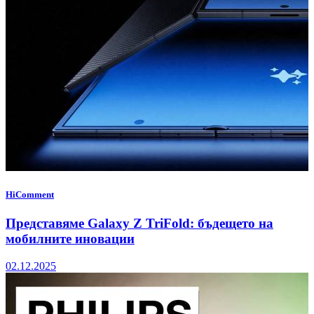
HiComment
Представяме Galaxy Z TriFold: бъдещето на
мобилните иновации
02.12.2025