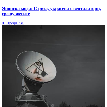
Японска мода: С риза, украсена с вентилатори,
срещу жегите
0
|
Преди 7 ч.