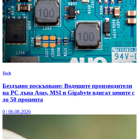
Tech
Бездънно поскъпване: Водещите производители
на РС дъна Asus, MSI и Gigabyte вдигат цените с
до 50 процента
0
|
06.08.2026