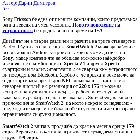
Автор: Дарин Димитров
5
0
Sony Ericsson бе една от първите компании, които представиха
ранна версия на умен часовник.
Новото поколение на
устройството
бе представено по време на
IFA
.
Дизайнът не е твърде различен и разчита на трите стандартни
Android бутона за навигация.
SmartWatch 2
може да работи с
всевъзможни Android устройства, които може да не са на
Sony
, макар компанията да обещава възможно най-добро
изживяване в комбинация с
Xperia Z1
и други
Xperia
смартфони и таблет. SmartWatch 2 се свързва към устройството
ви посредством Bluetooth. Удобно е, че връзката вече може да
бъде стартирана чрез бързо
NFC
докосване. 1.6-инчовият
сензорен дисплей е с резолюция от
220 x 176
и може да
контролира музикалния плеър, да работи като спусък на
камерата и, разбира се, да показва часа. Sony обещава много
приложения за SmartWatch 2, на което искрено се надяваме -
предходните модели не бяха особено успешни именно заради
ограничената си функционалност.
SmartWatch 2
влиза в продажба до края на месеца срещу
179
евро
. Версията с по-стилна верижка от неръждаема стомана
струва
199 евро
.