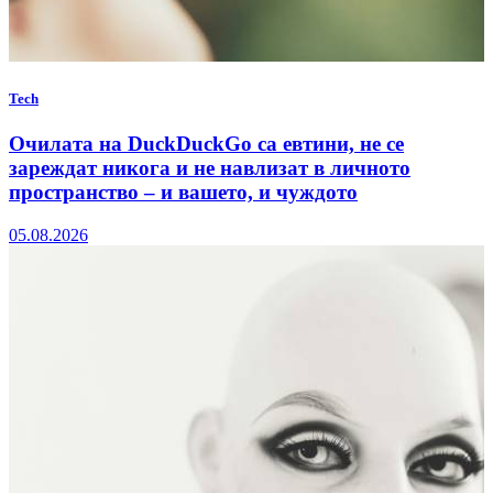
Tech
Очилата на DuckDuckGo са евтини, не се
зареждат никога и не навлизат в личното
пространство – и вашето, и чуждото
05.08.2026