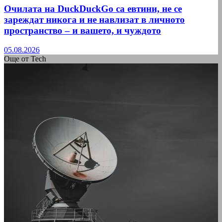
Очилата на DuckDuckGo са евтини, не се
зареждат никога и не навлизат в личното
пространство – и вашето, и чуждото
05.08.2026
Още от Tech