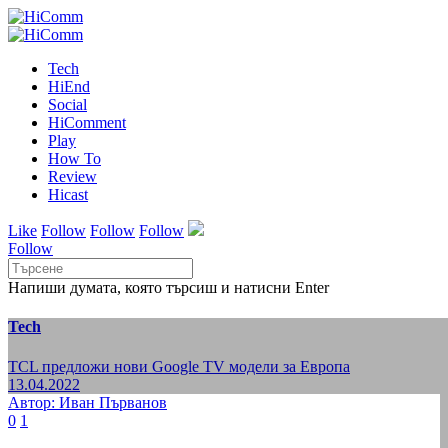
Tech
HiEnd
Social
HiComment
Play
How To
Review
Hicast
Like
Follow
Follow
Follow
Follow
Напиши думата, която търсиш и натисни Enter
Tech
TCL предложи нови Google TV модели за Европа
13.04.2022
Автор: Иван Първанов
0
1