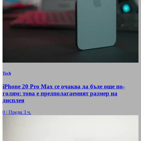
Tech
iPhone 20 Pro Max се очаква да бъде още по-
голям: това е предполагаемият размер на
дисплея
0
|
Преди 3 ч.