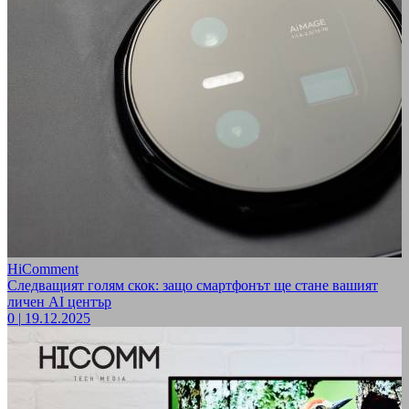
HiComment
Следващият голям скок: защо смартфонът ще стане вашият
личен AI център
0
|
19.12.2025