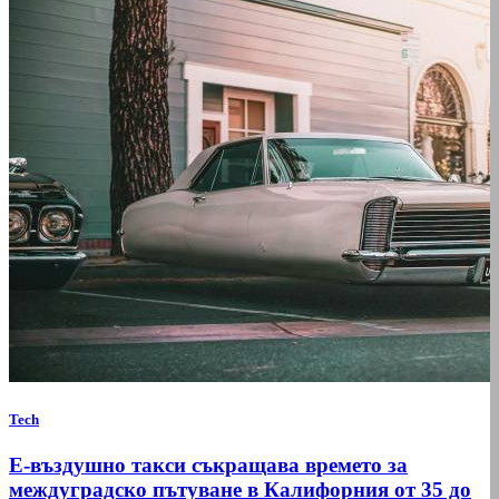
Tech
Е-въздушно такси съкращава времето за
междуградско пътуване в Калифорния от 35 до