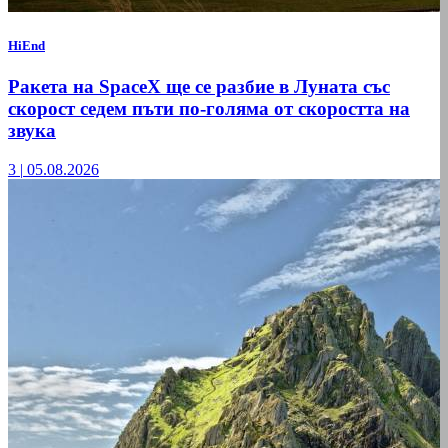
HiEnd
Ракета на SpaceX ще се разбие в Луната със
скорост седем пъти по-голяма от скоростта на
звука
3
|
05.08.2026