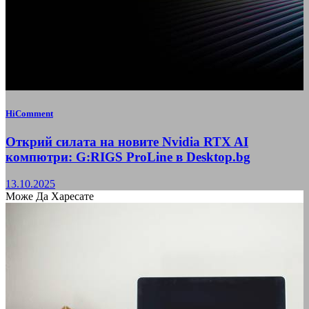
HiComment
Открий силата на новите Nvidia RTX AI
компютри: G:RIGS ProLine в Desktop.bg
13.10.2025
Може Да Харесате