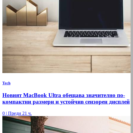
Tech
Новият MacBook Ultra обещава значително по-
компактни размери и устойчив сензорен дисплей
0
|
Преди 21 ч.