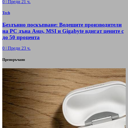
0
|
Преди 21 ч.
Tech
Бездънно поскъпване: Водещите производители
на РС дъна Asus, MSI и Gigabyte вдигат цените с
до 50 процента
0
|
Преди 23 ч.
Препоръчано