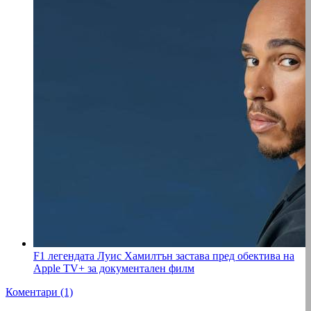
F1 легендата Луис Хамилтън застава пред обектива на
Apple TV+ за документален филм
Коментари (1)