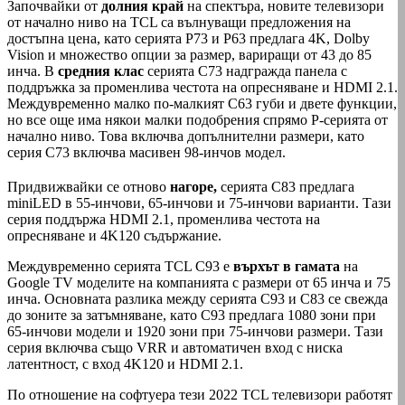
Започвайки от
долния край
на спектъра, новите телевизори
от начално ниво на TCL са вълнуващи предложения на
достъпна цена, като серията P73 и P63 предлага 4K, Dolby
Vision и множество опции за размер, вариращи от 43 до 85
инча. В
средния клас
серията C73 надгражда панела с
поддръжка за променлива честота на опресняване и HDMI 2.1.
Междувременно малко по-малкият C63 губи и двете функции,
но все още има някои малки подобрения спрямо P-серията от
начално ниво. Това включва допълнителни размери, като
серия C73 включва масивен 98-инчов модел.
Придвижвайки се отново
нагоре,
серията C83 предлага
miniLED в 55-инчови, 65-инчови и 75-инчови варианти. Тази
серия поддържа HDMI 2.1, променлива честота на
опресняване и 4K120 съдържание.
Междувременно серията TCL C93 е
върхът в гамата
на
Google TV моделите на компанията с размери от 65 инча и 75
инча. Основната разлика между серията C93 и C83 се свежда
до зоните за затъмняване, като C93 предлага 1080 зони при
65-инчови модели и 1920 зони при 75-инчови размери. Тази
серия включва също VRR и автоматичен вход с ниска
латентност, с вход 4K120 и HDMI 2.1.
По отношение на софтуера тези 2022 TCL телевизори работят