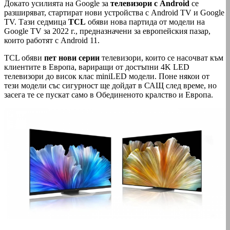
Докато усилията на Google за
телевизори с Android
се
разширяват, стартират нови устройства с Android TV и Google
TV. Тази седмица
TCL
обяви нова партида от модели на
Google TV за 2022 г., предназначени за европейския пазар,
които работят с Android 11.
TCL обяви
пет нови серии
телевизори, които се насочват към
клиентите в Европа, вариращи от достъпни 4K LED
телевизори до висок клас miniLED модели. Поне някои от
тези модели със сигурност ще дойдат в САЩ след време, но
засега те се пускат само в Обединеното кралство и Европа.