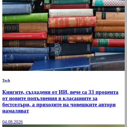
Tech
Книгите, създадени от ИИ, вече са 33 процента
от новите попълнения в класациите за
бестселъри, а приходите на човешките автори
намаляват
04.08.2026