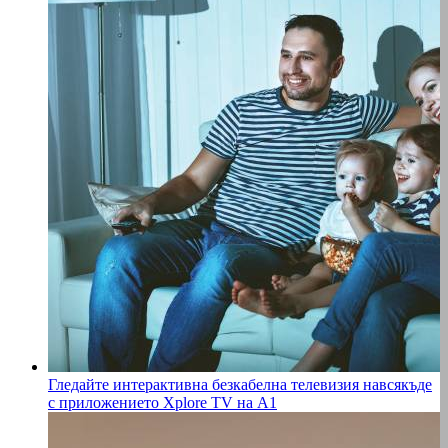
Гледайте интерактивна безкабелна телевизия навсякъде
с приложението Xplore TV на A1