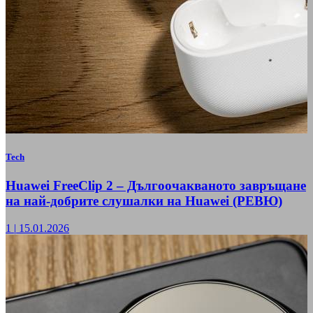
Tech
Huawei FreeClip 2 – Дългоочакваното завръщане
на най-добрите слушалки на Huawei (РЕВЮ)
1
|
15.01.2026