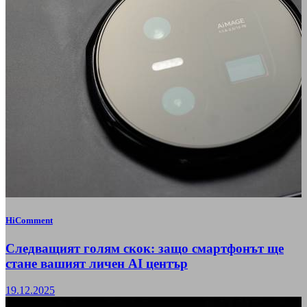
HiComment
Следващият голям скок: защо смартфонът ще
стане вашият личен AI център
19.12.2025