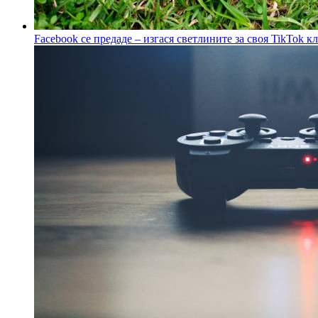
Facebook се предаде – изгася светлините за своя TikTok к