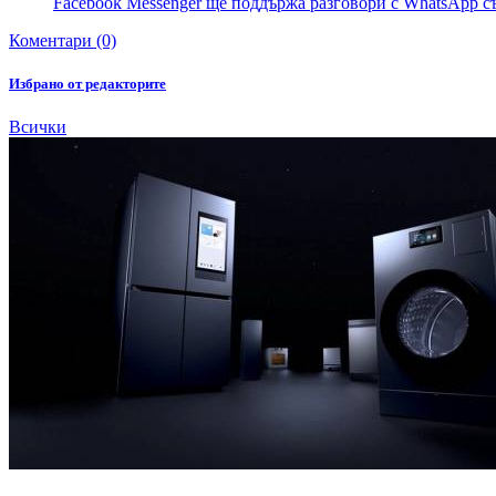
Facebook Messenger ще поддържа разговори с WhatsApp с
Коментари (0)
Избрано от редакторите
Всички