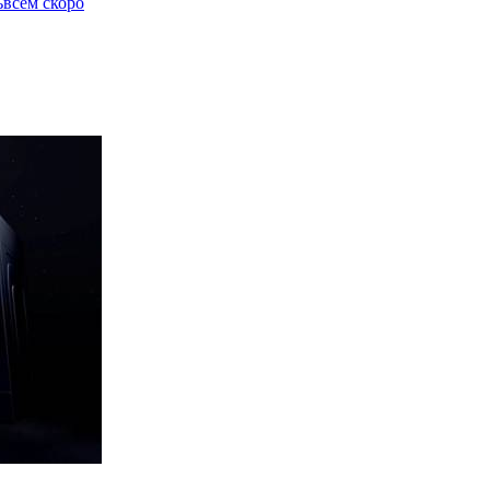
ъвсем скоро