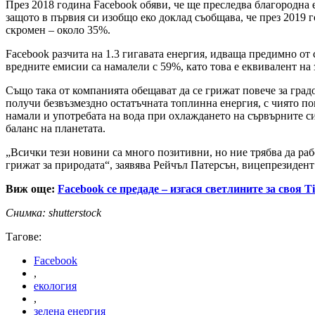
През 2018 година Facebook обяви, че ще преследва благородна 
защото в първия си изобщо еко доклад съобщава, че през 2019 
скромен – около 35%.
Facebook разчита на 1.3 гигавата енергия, идваща предимно от
вредните емисии са намалели с 59%, като това е еквивалент на 
Също така от компанията обещават да се грижат повече за гра
получи безвъзмездно остатъчната топлинна енергия, с чиято пом
намали и употребата на вода при охлаждането на сървърните си
баланс на планетата.
„Всички тези новини са много позитивни, но ние трябва да раб
грижат за природата“, заявява Рейчъл Патерсън, вицепрезидент
Виж още:
Facebook се предаде – изгася светлините за своя 
Снимка: shutterstock
Тагове:
Facebook
,
екология
,
зелена енергия