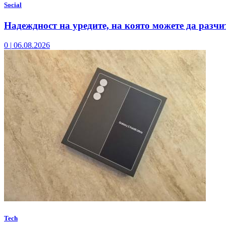
Social
Надеждност на уредите, на която можете да разчи
0
|
06.08.2026
Tech