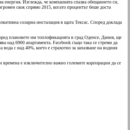
ма енергия. Изглежда, че компанията спазва обещанието си,
огромен скок спрямо 2015, когато процентът беше доста
новативна соларна инсталация в щата Тексас. Според доклада
оред плановете им топлофикацията в град Оденсе, Дания, ще
ява над 6900 апартамента. Facebook също така се стреми да
вода с над 40%, което е страхотно за запазване на водния
зи времена е изключително важно големите корпорации да се