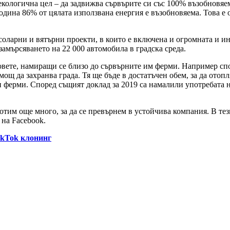
екологична цел – да задвижва сървърите си със 100% възобновяе
година 86% от цялата използвана енергия е възобновяема. Това е 
 соларни и вятърни проекти, в които е включена и огромната и и
замърсяването на 22 000 автомобила в градска среда.
довете, намиращи се близо до сървърните им ферми. Например сп
ощ да захранва града. Тя ще бъде в достатъчен обем, за да отопл
 ферми. Според същият доклад за 2019 са намалили употребата на 
отим още много, за да се превърнем в устойчива компания. В те
 на Facebook.
TikTok клонинг