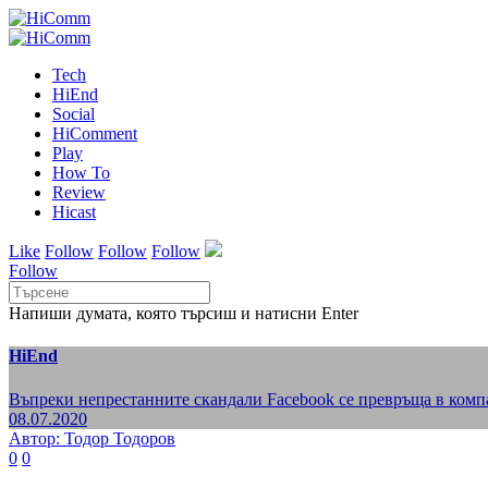
Tech
HiEnd
Social
HiComment
Play
How To
Review
Hicast
Like
Follow
Follow
Follow
Follow
Напиши думата, която търсиш и натисни Enter
HiEnd
Въпреки непрестанните скандали Facebook се превръща в комп
08.07.2020
Автор: Тодор Тодоров
0
0