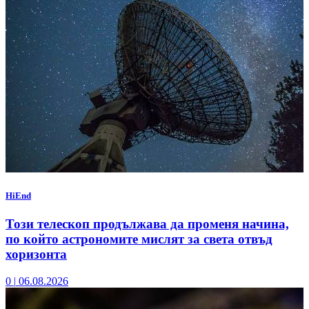
HiEnd
Този телескоп продължава да променя начина,
по който астрономите мислят за света отвъд
хоризонта
0
|
06.08.2026