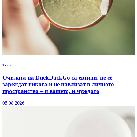
Tech
Очилата на DuckDuckGo са евтини, не се
зареждат никога и не навлизат в личното
пространство – и вашето, и чуждото
05.08.2026