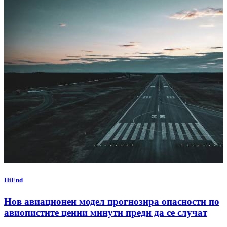
HiEnd
Нов авиационен модел прогнозира опасности по
авиопистите ценни минути преди да се случат