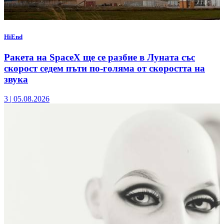
HiEnd
Ракета на SpaceX ще се разбие в Луната със
скорост седем пъти по-голяма от скоростта на
звука
3
|
05.08.2026