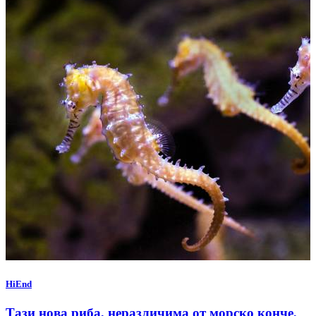
HiEnd
Тази нова риба, неразличима от морско конче,