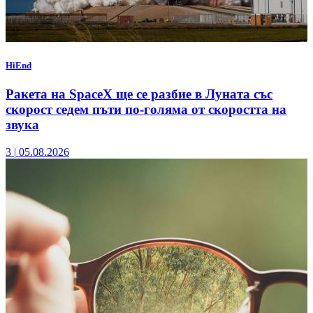
HiEnd
Ракета на SpaceX ще се разбие в Луната със
скорост седем пъти по-голяма от скоростта на
звука
3
|
05.08.2026