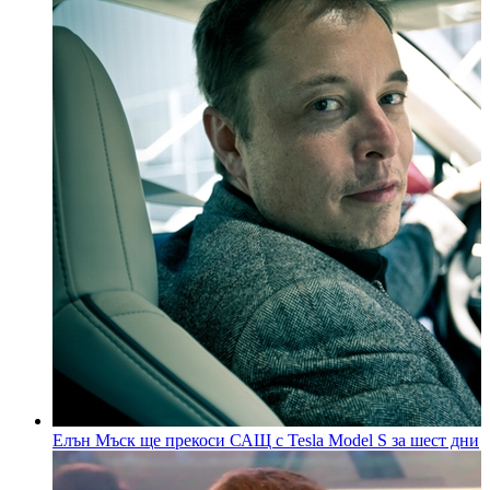
Елън Мъск ще прекоси САЩ с Tesla Model S за шест дни