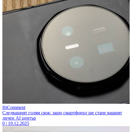
HiComment
Следващият голям скок: защо смартфонът ще стане вашият
личен AI център
0
|
19.12.2025