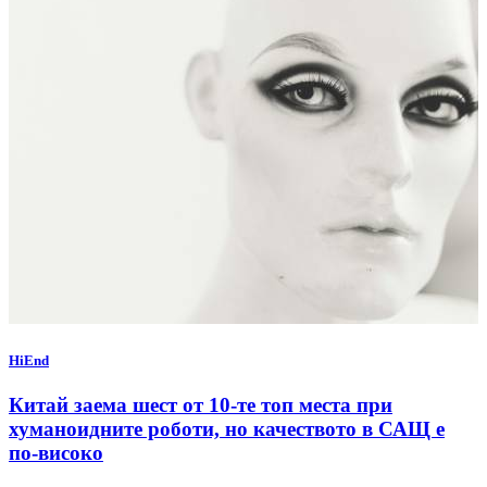
HiEnd
Китай заема шест от 10-те топ места при
хуманоидните роботи, но качеството в САЩ е
по-високо