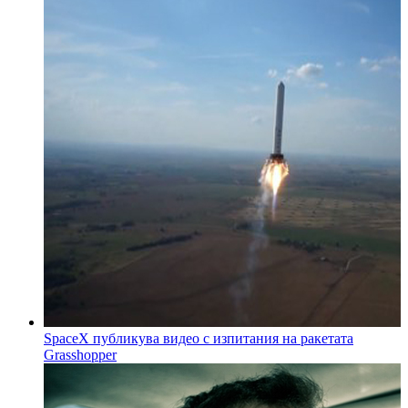
SpaceX публикува видео с изпитания на ракетата
Grasshopper