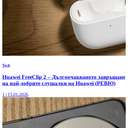
Tech
Huawei FreeClip 2 – Дългоочакваното завръщане
на най-добрите слушалки на Huawei (РЕВЮ)
1
|
15.01.2026