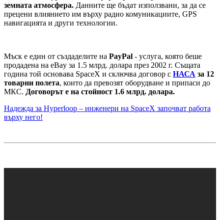
земната атмосфера.
Данните ще бъдат използвани, за да се
прецени влиянието им върху радио комуникациите, GPS
навигацията и други технологии.
Мъск е един от създаделите на
PayPal
- услуга, която беше
продадена на eBay за 1.5 млрд. долара през 2002 г. Същата
година той основава SpaceX и сключва договор с
НАСА
за 12
товарни полета
, които да превозят оборудване и припаси до
МКС.
Договорът е на стойност 1.6 млрд. долара.
Надежда за
Hyperloop –
инженери на
SpaceX
започват работа
върху него!