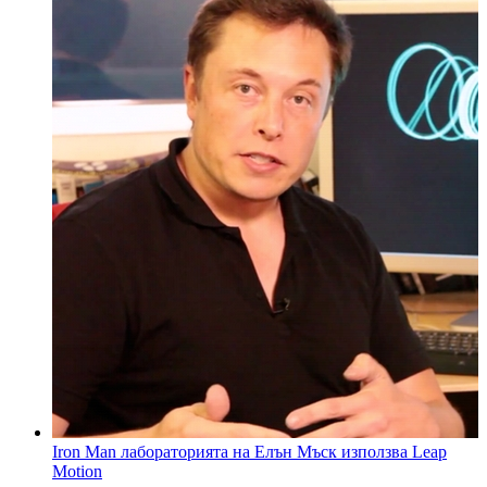
Iron Man лабораторията на Елън Мъск използва Leap
Motion