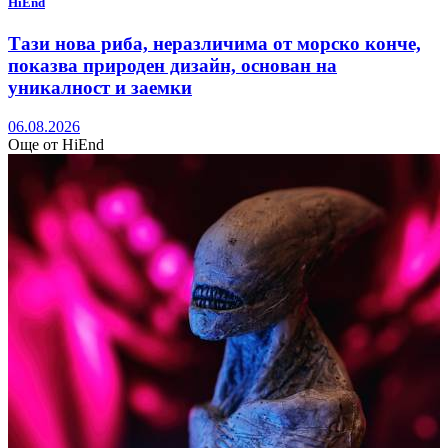
HiEnd
Тази нова риба, неразличима от морско конче,
показва природен дизайн, основан на
уникалност и заемки
06.08.2026
Още от HiEnd