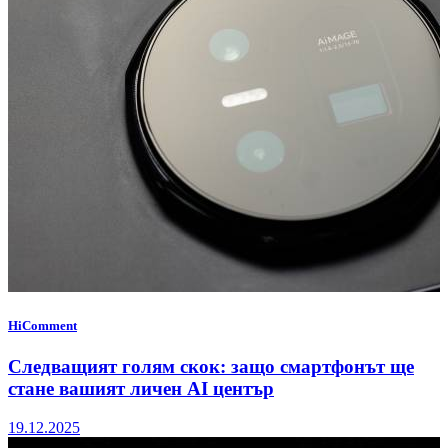
HiComment
Следващият голям скок: защо смартфонът ще
стане вашият личен AI център
19.12.2025