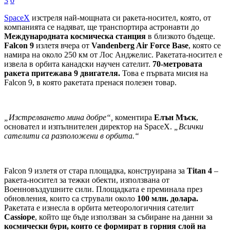
3
0
SpaceX
изстреля най-мощната си ракета-носител, която, от
компанията се надяват, ще транспортира астронавти до
Международната космическа станция
в близкото бъдеще.
Falcon 9
излетя вчера от
Vandenberg Air Force Base
, която се
намира на около 250 км от Лос Анджелис. Ракетата-носител е
извела в орбита канадски научен сателит.
70-метровата
ракета притежава 9 двигателя.
Това е първата мисия на
Falcon 9, в която ракетата пренася полезен товар.
„Изстрелването мина добре“,
коментира
Елън Мъск
,
основател и изпълнителен директор на SpaceX.
„Всички
сателити са разположени в орбита.“
Falcon 9 излетя от стара площадка, конструирана за
Titan 4
–
ракета-носител за тежки обекти, използвана от
Военновъздушните сили. Площадката е преминала през
обновления, които са стрували около
100 млн. долара.
Ракетата е изнесла в орбита метеорологичния сателит
Cassiope
, който ще бъде използван за събиране на данни за
космически бури, които се формират в горния слой на