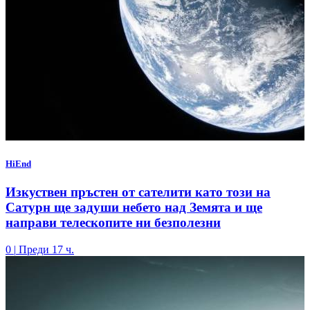
HiEnd
Изкуствен пръстен от сателити като този на
Сатурн ще задуши небето над Земята и ще
направи телескопите ни безполезни
0
|
Преди 17 ч.