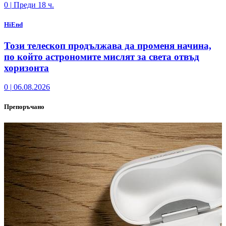
0
|
Преди 18 ч.
HiEnd
Този телескоп продължава да променя начина,
по който астрономите мислят за света отвъд
хоризонта
0
|
06.08.2026
Препоръчано