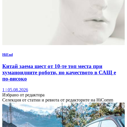
HiEnd
Китай заема шест от 10-те топ места при
хуманоидните роботи, но качеството в САЩ е
по-високо
1
|
05.08.2026
Избрано от редактора
Селекция от статии и ревюта от редакторите на HiComm