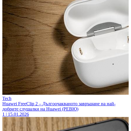
Tech
Huawei FreeClip 2 – Дългоочакваното завръщане на най-
добрите слушалки на Huawei (РЕВЮ)
1
|
15.01.2026