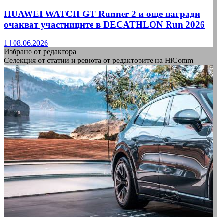
HUAWEI WATCH GT Runner 2 и още награди
очакват участниците в DECATHLON Run 2026
1
|
08.06.2026
Избрано от редактора
Селекция от статии и ревюта от редакторите на HiComm