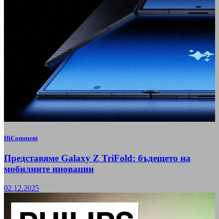
HiComment
Представяме Galaxy Z TriFold: бъдещето на
мобилните иновации
02.12.2025