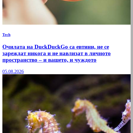
Tech
Очилата на DuckDuckGo са евтини, не се
зареждат никога и не навлизат в личното
пространство – и вашето, и чуждото
05.08.2026