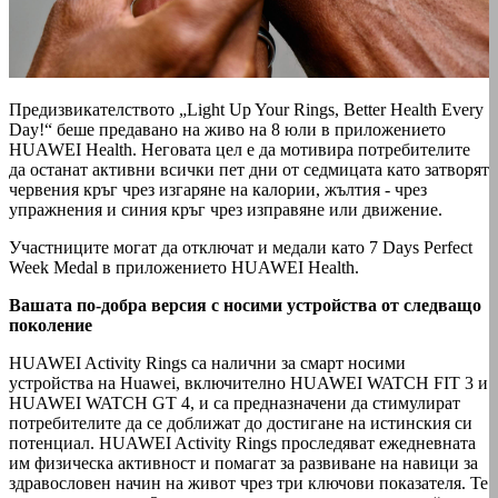
Предизвикателството „Light Up Your Rings, Better Health Every
Day!“ беше предавано на живо на 8 юли в приложението
HUAWEI Health. Неговата цел е да мотивира потребителите
да останат активни всички пет дни от седмицата като затворят
червения кръг чрез изгаряне на калории, жълтия - чрез
упражнения и синия кръг чрез изправяне или движение.
Участниците могат да отключат и медали като 7 Days Perfect
Week Medal в приложението HUAWEI Health.
Вашата по-добра версия с носими устройства от следващо
поколение
HUAWEI Activity Rings са налични за смарт носими
устройства на Huawei, включително HUAWEI WATCH FIT 3 и
HUAWEI WATCH GT 4, и са предназначени да стимулират
потребителите да се доближат до достигане на истинския си
потенциал. HUAWEI Activity Rings проследяват ежедневната
им физическа активност и помагат за развиване на навици за
здравословен начин на живот чрез три ключови показателя. Те