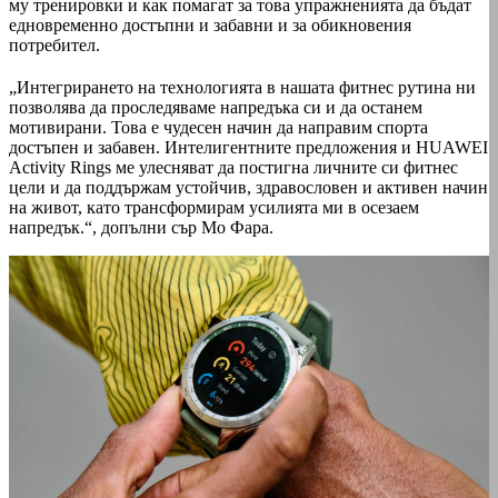
му тренировки и как помагат за това упражненията да бъдат
едновременно достъпни и забавни и за обикновения
потребител.
„Интегрирането на технологията в нашата фитнес рутина ни
позволява да проследяваме напредъка си и да останем
мотивирани. Това е чудесен начин да направим спорта
достъпен и забавен. Интелигентните предложения и HUAWEI
Activity Rings ме улесняват да постигна личните си фитнес
цели и да поддържам устойчив, здравословен и активен начин
на живот, като трансформирам усилията ми в осезаем
напредък.“, допълни сър Мо Фара.