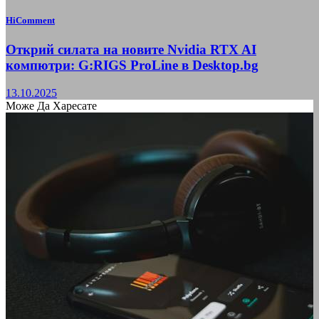
HiComment
Открий силата на новите Nvidia RTX AI
компютри: G:RIGS ProLine в Desktop.bg
13.10.2025
Може Да Харесате