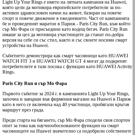
Light Up Your Rings е името на лятната кампания на Huawei,
която цели да мотивира европейските потребители за по-
активен здравословен начин на живот, базиран на повече
спорт и повече движение в ежедневието. Част от кампанията
бе и проведеният маратон в Париж - Paris City Run, към който
сър Мо Фара се присъедини като водещ бегач. Paris City Run
имаше за цел да мотивира участниците да станат по-добра
версия на себе си със стил, както и със своите носими смарт
устройства на Huawei.
Събитието демонстрира как смарт часовници като HUAWEI
WATCH FIT 3 и HUAWEI WATCH GT 4 могат да подкрепят
потребителите в тази посока с функции като HUAWEI Activity
Rings.
Paris City Run и сър Мо Фара
Първото събитие за 2024 г. в кампанията Light Up Your Rings,
започна и завърши във фирмения магазин на Huawei в Париж
като в него се включиха над 40 участници, пробягали кръгов
маршрут през града.
Преди старта на бягането, сър Мо Фара сподели своя спортен
опит за това как научнообоснованите функции на смарт
часовниците на Huawei значително са подобрили собствените