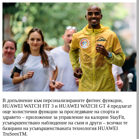
В допълнение към персонализираните фитнес функции,
HUAWEI WATCH FIT 3 и HUAWEI WATCH GT 4 предлагат
още холистични функции за проследяване на спорта и
здравето – приложение за управление на калории StayFit,
усъвършенствано наблюдение на съня и други – всички те
базирани на усъвършенстваната технология HUAWEI
TruSeenTM.