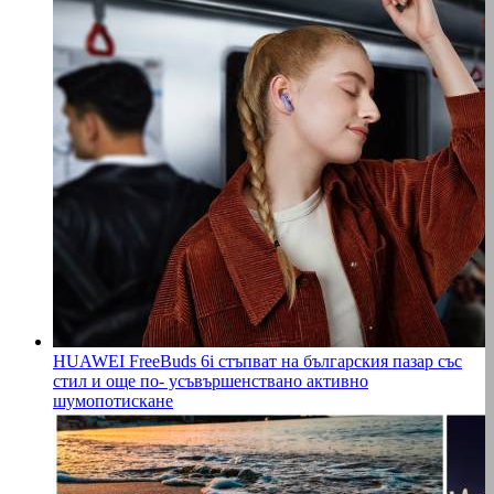
HUAWEI FreeBuds 6i стъпват на българския пазар със
стил и още по- усъвършенствано активно
шумопотискане