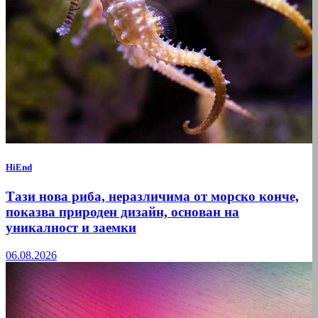
HiEnd
Тази нова риба, неразличима от морско конче,
показва природен дизайн, основан на
уникалност и заемки
06.08.2026