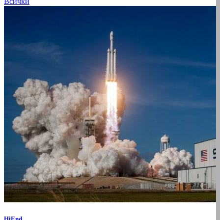
Всички
HiEnd