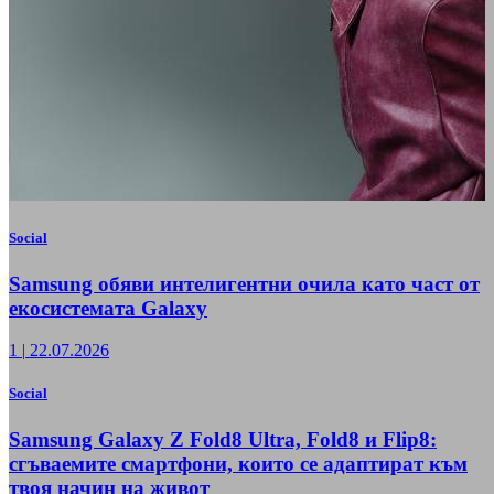
Social
Samsung обяви интелигентни очила като част от
екосистемата Galaxy
1
|
22.07.2026
Social
Samsung Galaxy Z Fold8 Ultra, Fold8 и Flip8:
сгъваемите смартфони, които се адаптират към
твоя начин на живот