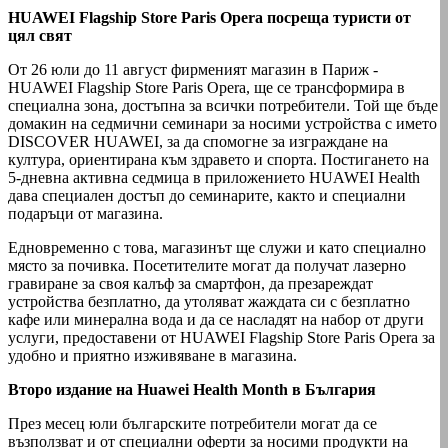
HUAWEI Flagship Store Paris Opera посреща туристи от
цял ​​свят
От 26 юли до 11 август фирменият магазин в Париж -
HUAWEI Flagship Store Paris Opera, ще се трансформира в
специална зона, достъпна за всички потребители. Той ще бъде
домакин на седмични семинари за носими устройства с името
DISCOVER HUAWEI, за да спомогне за изграждане на
култура, ориентирана към здравето и спорта. Постигането на
5-дневна активна седмица в приложението HUAWEI Health
дава специален достъп до семинарите, както и специални
подаръци от магазина.
Едновременно с това, магазинът ще служи и като специално
място за почивка. Посетителите могат да получат лазерно
гравиране за своя калъф за смартфон, да презареждат
устройства безплатно, да утоляват жаждата си с безплатно
кафе или минерална вода и да се насладят на набор от други
услуги, предоставени от HUAWEI Flagship Store Paris Opera за
удобно и приятно изживяване в магазина.
Второ издание на Huawei Health Month в България
През месец юли българските потребители могат да се
възползват и от специални оферти за носими продукти на