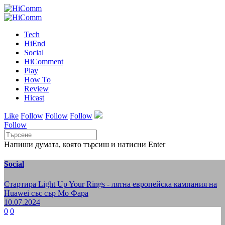
Tech
HiEnd
Social
HiComment
Play
How To
Review
Hicast
Like
Follow
Follow
Follow
Follow
Напиши думата, която търсиш и натисни Enter
Social
Стартира Light Up Your Rings - лятна европейска кампания на
Huawei със сър Мо Фара
10.07.2024
0
0