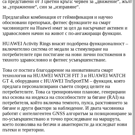
са представени от 3 цветни кръга: червен за „движение“, жълт
за „упражнение“, син за „изправяне“.
Предлагайки комбинация от геймификация и научно
обосновани препоръки, фитнес функциите на смарт
часовниците на Huawei имат за цел да насърчават активен и
здравословен начин на живот с по-ангажиращи функции.
HUAWEI Activity Rings внасят подобрена функционалност –
включително система от медали за стимулиране на
потребителите при постигане на нови лични постижения в
тяхното здравословно и фитнес усъвършенстване.
Това се постига благодарение на иновативната смарт
технология на HUAWEI WATCH FIT 3 и HUAWEI WATCH
GT 4, оборудвани с HUAWEI TruSportTM – функция, която
предлага персонализирани съвети според целите на
потребителите. Това са тренировъчни планове, генерирани
въз основа на индекса на способностите за бягане (RAI) на
потребителя, който включва темпото, пулса, разстоянието за
бягане и други фактори за наблюдение. И двата часовника
работят с интелигентен GNSS алгоритъм за позициониране за
по-усъвършенствано и точно проследяване на маршрута,
което позволява на бегачи и авантюристи да изследват нови
пътеки и територии.