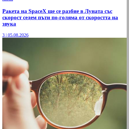
Ракета на SpaceX ще се разбие в Луната със
скорост седем пъти по-голяма от скоростта на
звука
3
|
05.08.2026