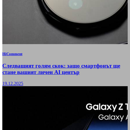
HiComment
Следващият голям скок: защо смартфонът ще
стане вашият личен AI център
19.12.2025