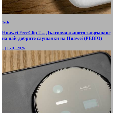
Tech
Huawei FreeClip 2 – Дългоочакваното завръщане
на най-добрите слушалки на Huawei (РЕВЮ)
1
|
15.01.2026