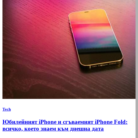
Tech
Юбилейният iPhone и сгъваемият iPhone Fold:
всичко, което знаем към днешна дата