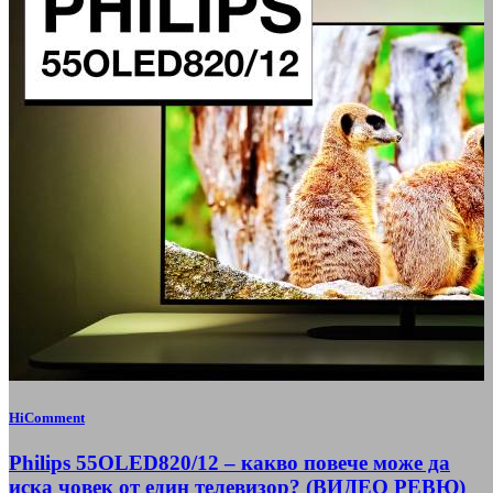
HiComment
Philips 55OLED820/12 – какво повече може да
иска човек от един телевизор? (ВИДЕО РЕВЮ)