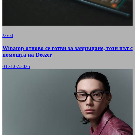
Social
Winamp отново се готви за завръщане, този път с
помощта на Deezer
0
|
31.07.2026