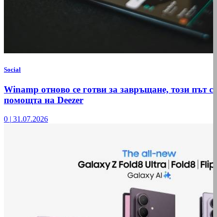
Social
Winamp отново се готви за завръщане, този път с
помощта на Deezer
0
|
31.07.2026