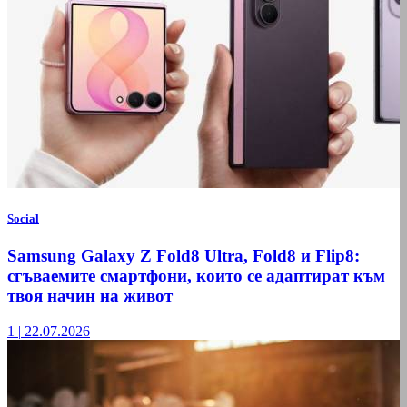
Social
Samsung Galaxy Z Fold8 Ultra, Fold8 и Flip8:
сгъваемите смартфони, които се адаптират към
твоя начин на живот
1
|
22.07.2026