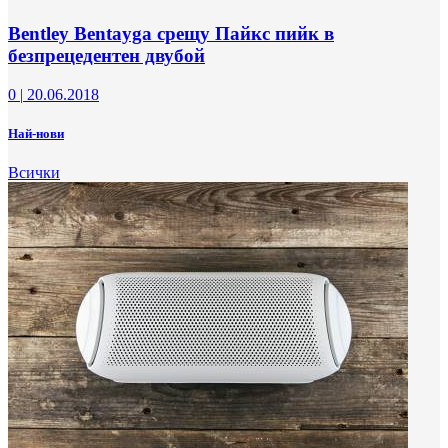
Bentley Bentayga срещу Пайкс пийк в
безпрецедентен двубой
0
|
20.06.2018
Най-нови
Всички