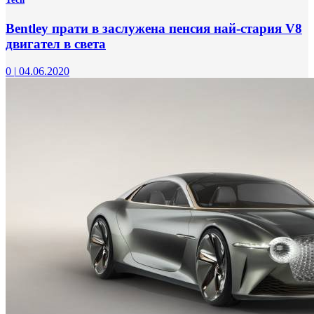
Bentley прати в заслужена пенсия най-стария V8
двигател в света
0
|
04.06.2020