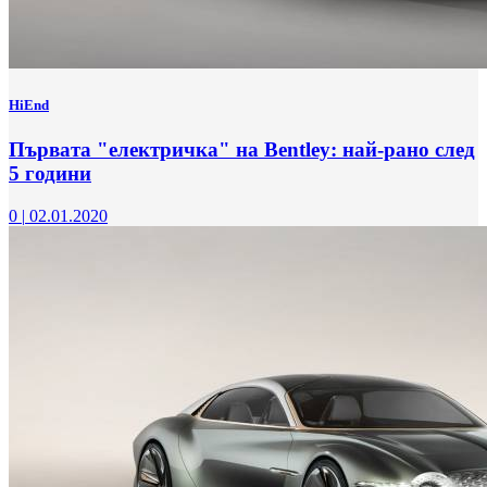
HiEnd
Първата "електричка" на Bentley: най-рано след
5 години
0
|
02.01.2020