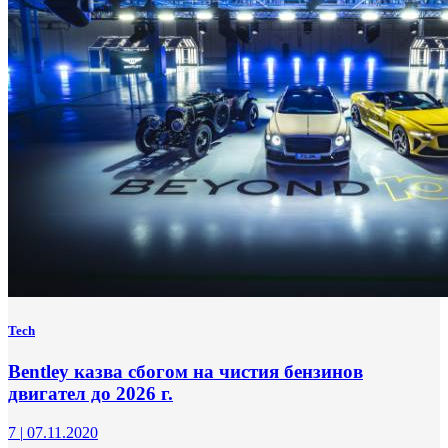
Tech
Bentley казва сбогом на чистия бензинов
двигател до 2026 г.
7
|
07.11.2020