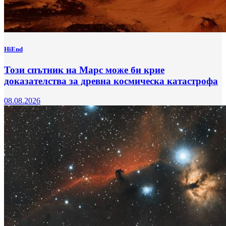
HiEnd
Този спътник на Марс може би крие
доказателства за древна космическа катастрофа
08.08.2026