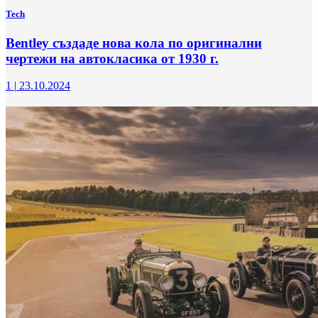
Tech
Bentley създаде нова кола по оригинални
чертежи на автокласика от 1930 г.
1
|
23.10.2024