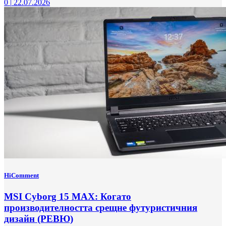
0
|
22.07.2026
HiComment
MSI Cyborg 15 MAX: Когато
производителността срещне футуристичния
дизайн (РЕВЮ)