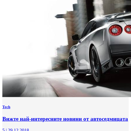
Tech
Вижте най-интересните новини от автоседмицата
5
|
29.12.2018