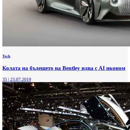
Tech
Колата на бъдещето на Bentley идва с AI иконом
35
|
23.07.2019