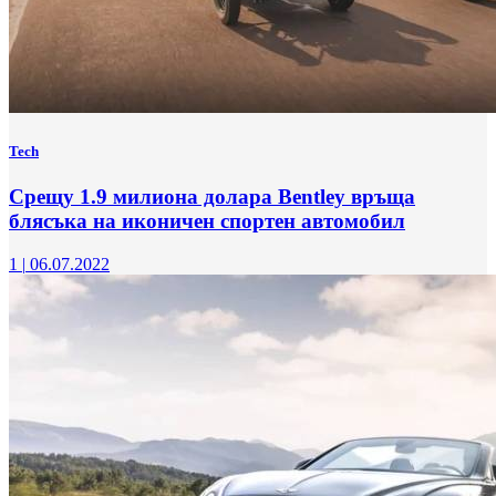
Tech
Срещу 1.9 милиона долара Bentley връща
блясъка на иконичен спортен автомобил
1
|
06.07.2022