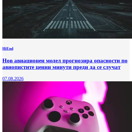
HiEnd
Нов авиационен модел прогнозира опасности по
авиопистите ценни минути преди да се случат
07.08.2026