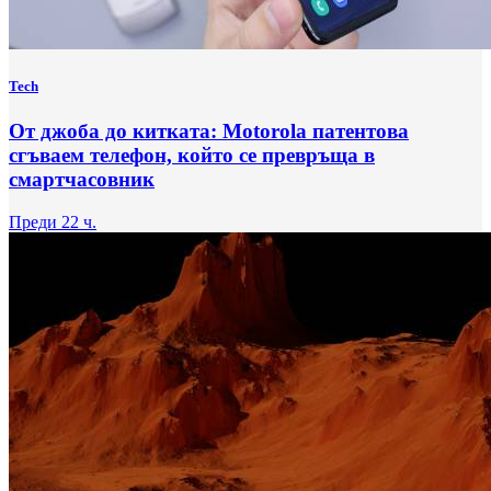
Tech
От джоба до китката: Motorola патентова
сгъваем телефон, който се превръща в
смартчасовник
Преди 22 ч.