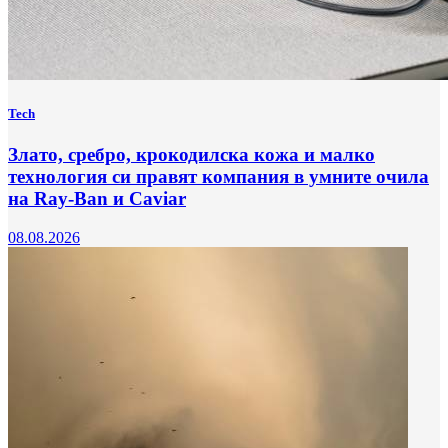
Tech
Злато, сребро, крокодилска кожа и малко
технология си правят компания в умните очила
на Ray-Ban и Caviar
08.08.2026