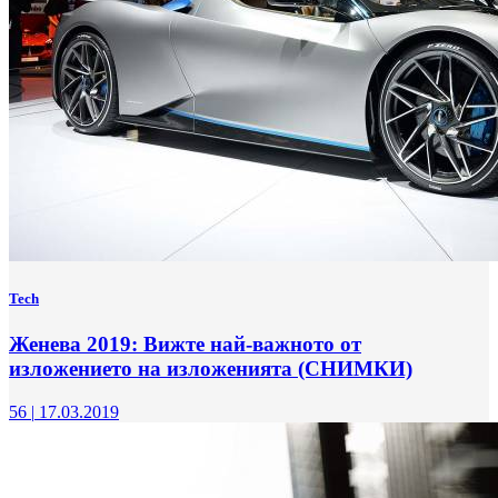
Tech
Женева 2019: Вижте най-важното от
изложението на изложенията (СНИМКИ)
56
|
17.03.2019