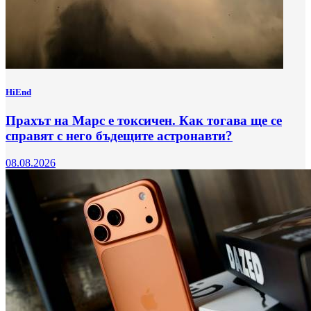
HiEnd
Прахът на Марс е токсичен. Как тогава ще се
справят с него бъдещите астронавти?
08.08.2026