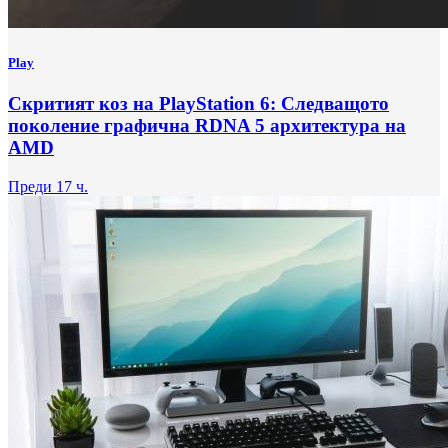
Play
Скритият коз на PlayStation 6: Следващото
поколение графична RDNA 5 архитектура на
AMD
Преди 17 ч.