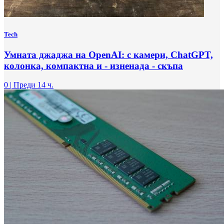
Tech
Умната джаджа на OpenAI: с камери, ChatGPT,
колонка, компактна и - изненада - скъпа
0
|
Преди 14 ч.