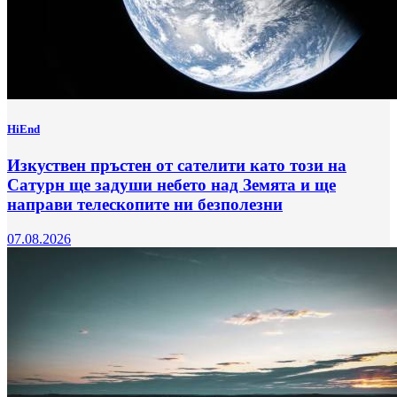
HiEnd
Изкуствен пръстен от сателити като този на
Сатурн ще задуши небето над Земята и ще
направи телескопите ни безполезни
07.08.2026