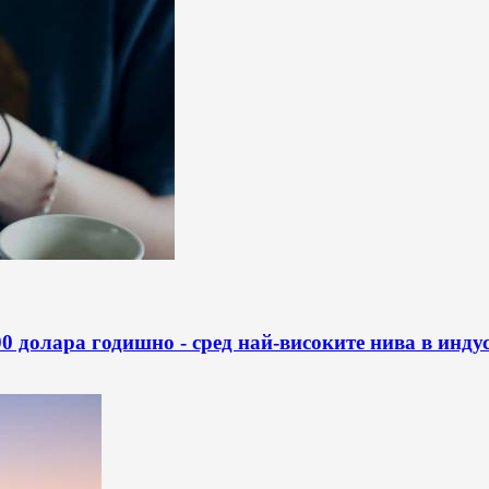
0 долара годишно - сред най-високите нива в инду