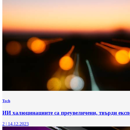
Tech
ИИ халюцинациите са преувеличени, твърди експ
2
|
14.12.2023