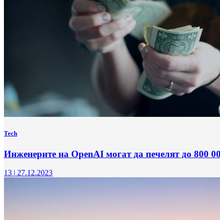
Tech
Инженерите на OpenAI могат да печелят до 800 00
13
|
27.12.2023