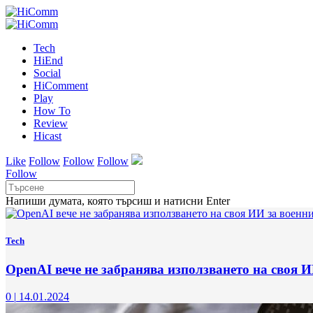
Tech
HiEnd
Social
HiComment
Play
How To
Review
Hicast
Like
Follow
Follow
Follow
Follow
Напиши думата, която търсиш и натисни Enter
Tech
OpenAI вече не забранява използването на своя И
0
|
14.01.2024