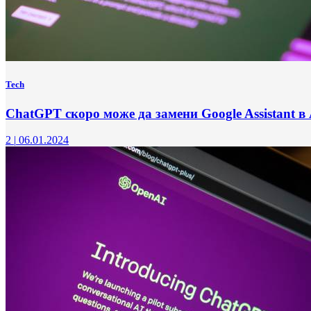
Tech
ChatGPT скоро може да замени Google Assistant в
2
|
06.01.2024