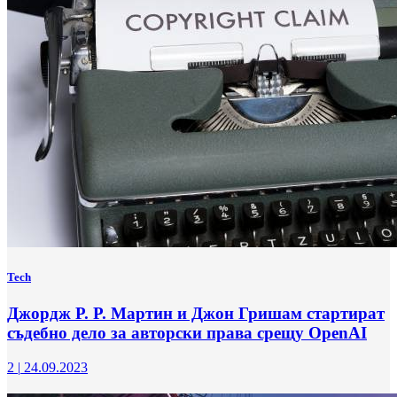
Tech
Джордж Р. Р. Мартин и Джон Гришам стартират
съдебно дело за авторски права срещу OpenAI
2
|
24.09.2023