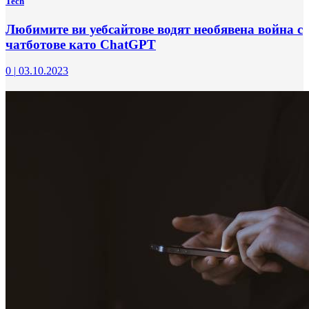
Tech
Любимите ви уебсайтове водят необявена война с
чатботове като ChatGPT
0
|
03.10.2023