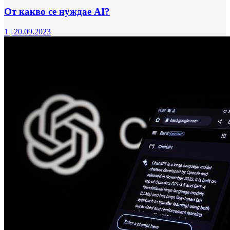
От какво се нуждае AI?
1
|
20.09.2023