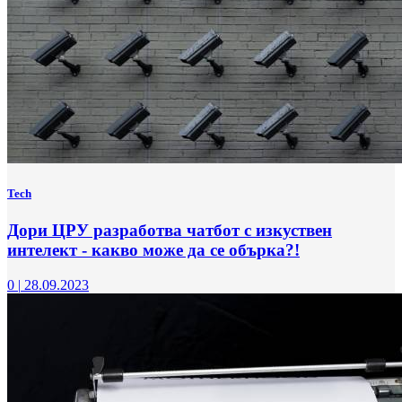
Tech
Дори ЦРУ разработва чатбот с изкуствен
интелект - какво може да се обърка?!
0
|
28.09.2023