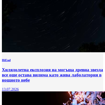
HiEnd
Хилядолетна експлозия на могъща древна звезда
все още остава видима като жива лаболатория в
нощното небе
13.07.2026