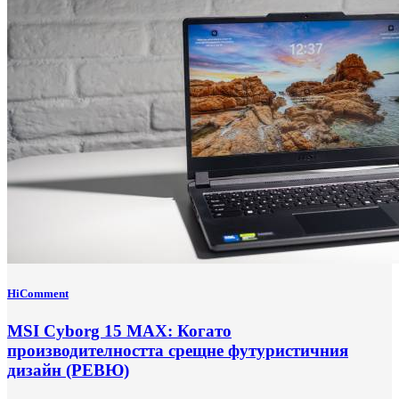
HiComment
MSI Cyborg 15 MAX: Когато
производителността срещне футуристичния
дизайн (РЕВЮ)