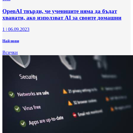
OpenAI твърди, че учениците няма да бъдат
хванати, ако използват AI за своите домашни
1
|
06.09.2023
Най-нови
Всички