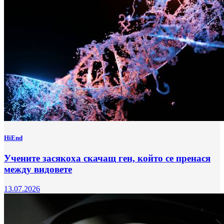
HiEnd
Учените засякоха скачащ ген, който се пренася
между видовете
13.07.2026