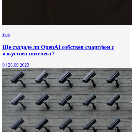
Tech
Ще създаде ли OpenAI собствен смартфон с
изкуствен интелект?
0
|
28.09.2023