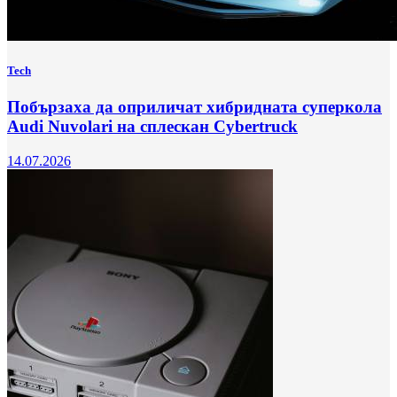
Tech
Побързаха да оприличат хибридната суперкола
Audi Nuvolari на сплескан Cybertruck
14.07.2026