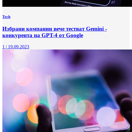
Tech
Избрани компании вече тестват Gemini -
конкурента на GPT-4 от Google
1
|
19.09.2023