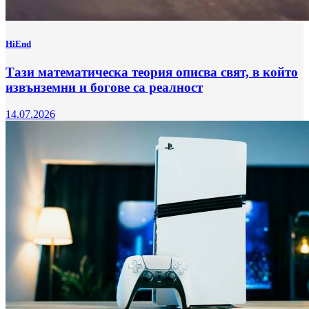
HiEnd
Тази математическа теория описва свят, в който
извънземни и богове са реалност
14.07.2026