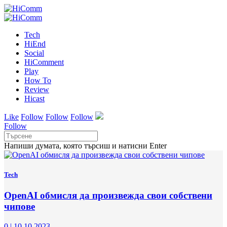
Tech
HiEnd
Social
HiComment
Play
How To
Review
Hicast
Like
Follow
Follow
Follow
Follow
Напиши думата, която търсиш и натисни Enter
Tech
OpenAI обмисля да произвежда свои собствени
чипове
0
|
10.10.2023