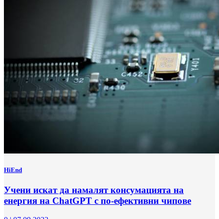
HiEnd
Учени искат да намалят консумацията на
енергия на ChatGPT с по-ефективни чипове