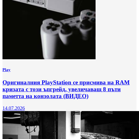
Play
Оригиналния PlayStation се присмива на RAM
кризата с този ъпгрейд, увеличаващ 8 пъти
паметта на конзолата (ВИДЕО)
14.07.2026