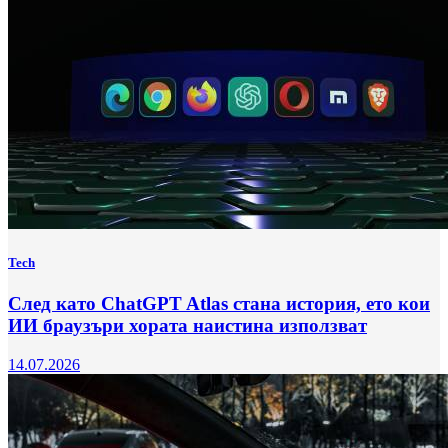
Tech
След като ChatGPT Atlas стана история, ето кои
ИИ браузъри хората наистина използват
14.07.2026