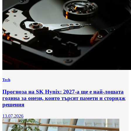
Tech
Прогноза на SK Hynix: 2027-а ще е най-лошата
година за онези, които търсят памети и сторидж
решения
13.07.2026