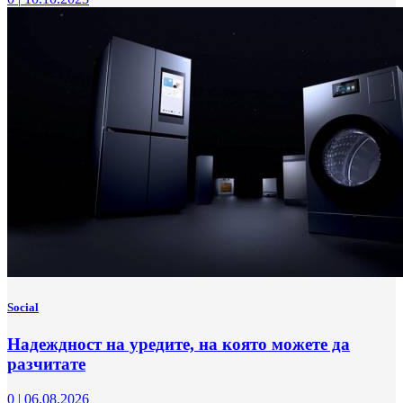
Social
Надеждност на уредите, на която можете да
разчитате
0
|
06.08.2026