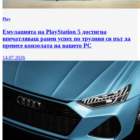
Play
Емулацията на PlayStation 5 достигна
впечатляващ ранен успех по трудния си път да
пренесе конзолата на вашето РС
14.07.2026