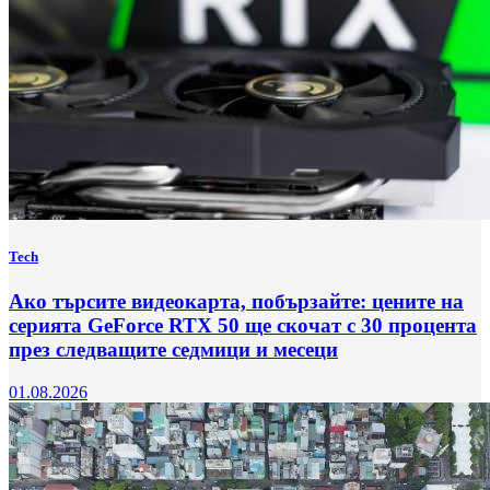
Tech
Ако търсите видеокарта, побързайте: цените на
серията GeForce RTX 50 ще скочат с 30 процента
през следващите седмици и месеци
01.08.2026