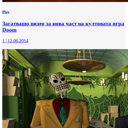
Play
Загатващо видео за нова част на култовата игра
Doom
1
|
12.06.2014