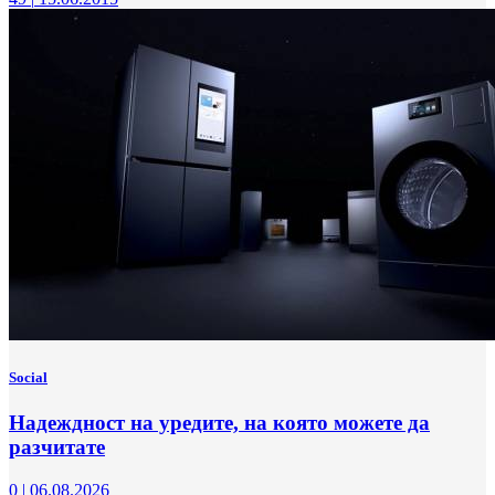
Social
Надеждност на уредите, на която можете да
разчитате
0
|
06.08.2026