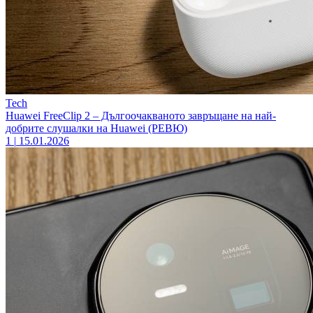
Tech
Huawei FreeClip 2 – Дългоочакваното завръщане на най-
добрите слушалки на Huawei (РЕВЮ)
1
|
15.01.2026