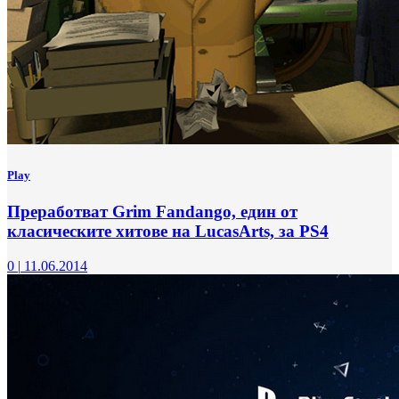
Play
Преработват Grim Fandango, един от
класическите хитове на LucasArts, за PS4
0
|
11.06.2014