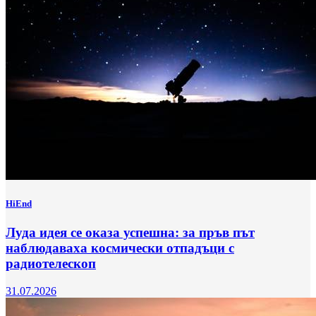
HiEnd
Луда идея се оказа успешна: за пръв път
наблюдаваха космически отпадъци с
радиотелескоп
31.07.2026