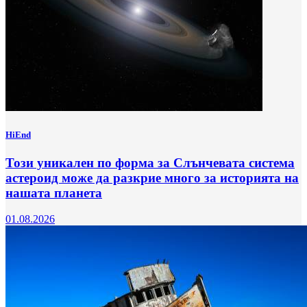
HiEnd
Този уникален по форма за Слънчевата система
астероид може да разкрие много за историята на
нашата планета
01.08.2026