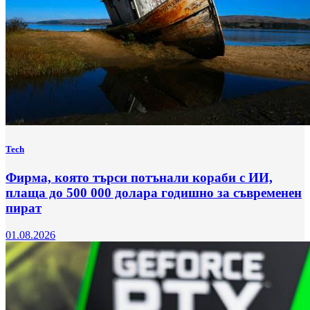
Tech
Фирма, която търси потънали кораби с ИИ,
плаща до 500 000 долара годишно за съвременен
пират
01.08.2026