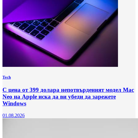
Tech
С цена от 399 долара непотвърденият модел Mac
Neo на Apple иска да ви убеди да зарежете
Windows
01.08.2026