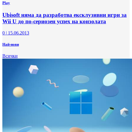
Play
Ubisoft няма да разработва ексклузивни игри за
Wii U до по-сериозен успех на конзолата
0
|
15.06.2013
Най-нови
Всички