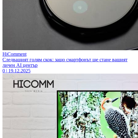
HiComment
Следващият голям скок: защо смартфонът ще стане вашият
личен AI център
0
|
19.12.2025