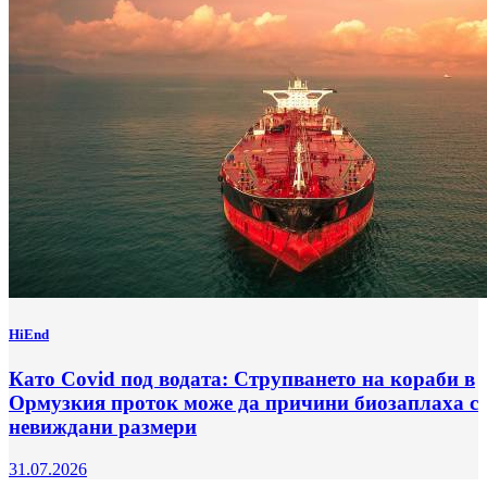
HiEnd
Като Covid под водата: Струпването на кораби в
Ормузкия проток може да причини биозаплаха с
невиждани размери
31.07.2026