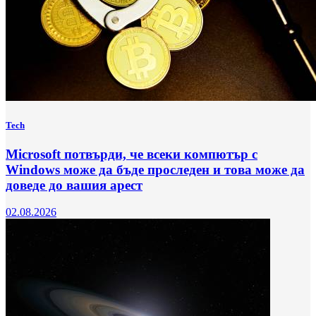
Tech
Microsoft потвърди, че всеки компютър с
Windows може да бъде проследен и това може да
доведе до вашия арест
02.08.2026