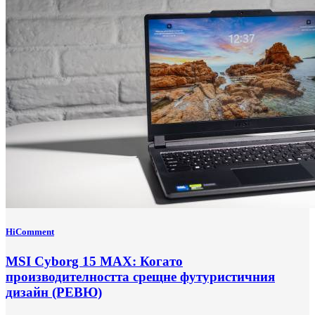
HiComment
MSI Cyborg 15 MAX: Когато
производителността срещне футуристичния
дизайн (РЕВЮ)