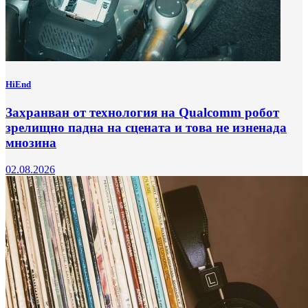
HiEnd
Захранван от технология на Qualcomm робот
зрелищно падна на сцената и това не изненада
мнозина
02.08.2026