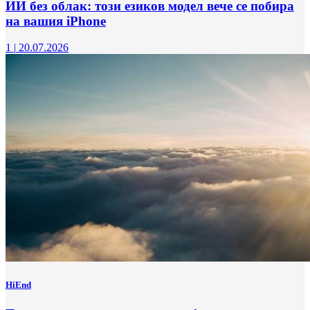
ИИ без облак: този езиков модел вече се побира
на вашия iPhone
1
|
20.07.2026
HiEnd