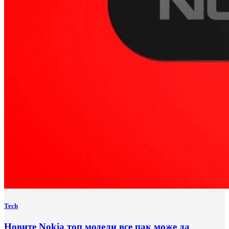
Tech
Новите Nokia топ модели все пак може да