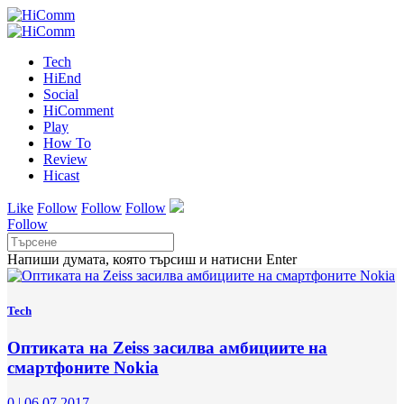
Tech
HiEnd
Social
HiComment
Play
How To
Review
Hicast
Like
Follow
Follow
Follow
Follow
Напиши думата, която търсиш и натисни Enter
Tech
Оптиката на Zeiss засилва амбициите на
смартфоните Nokia
0
|
06.07.2017