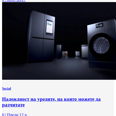
Social
Надеждност на уредите, на която можете да
разчитате
0
|
Преди 12 ч.