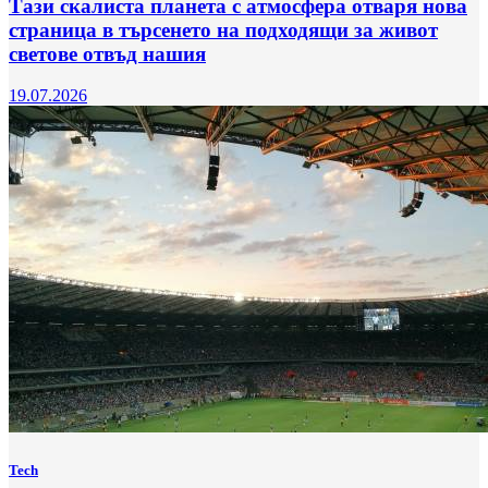
Тази скалиста планета с атмосфера отваря нова
страница в търсенето на подходящи за живот
светове отвъд нашия
19.07.2026
Tech