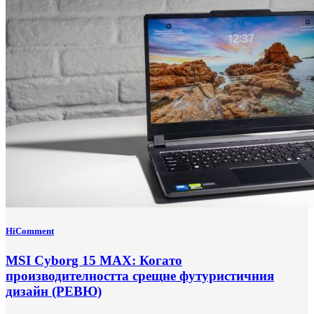
HiComment
MSI Cyborg 15 MAX: Когато
производителността срещне футуристичния
дизайн (РЕВЮ)