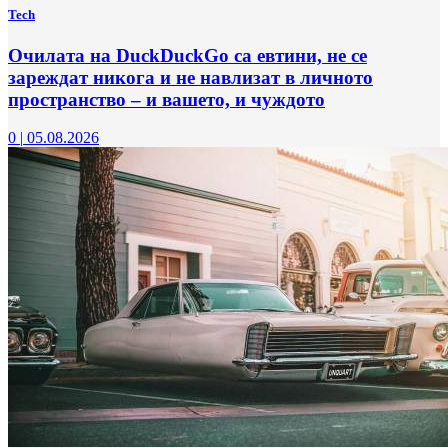
Tech
Очилата на DuckDuckGo са евтини, не се
зареждат никога и не навлизат в личното
пространство – и вашето, и чуждото
0
|
05.08.2026