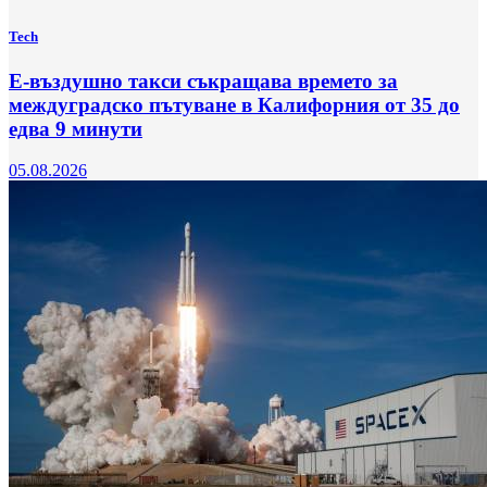
Tech
Е-въздушно такси съкращава времето за
междуградско пътуване в Калифорния от 35 до
едва 9 минути
05.08.2026