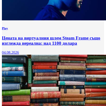
Play
Цената на виртуалния шлем Steam Frame също
изглежда нереална: над 1100 долара
04.08.2026