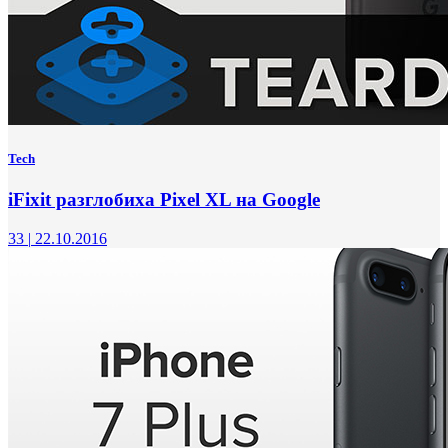
Tech
iFixit разглобиха Pixel XL на Google
33
|
22.10.2016