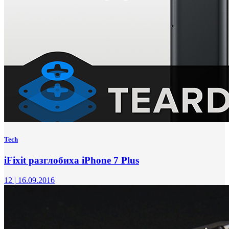
Tech
iFixit разглобиха iPhone 7 Plus
12
|
16.09.2016