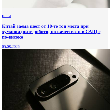
HiEnd
Китай заема шест от 10-те топ места при
хуманоидните роботи, но качеството в САЩ е
по-високо
05.08.2026