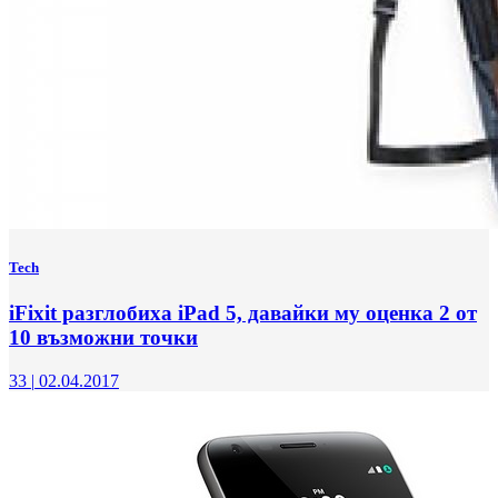
Tech
iFixit разглобиха iPad 5, давайки му оценка 2 от
10 възможни точки
33
|
02.04.2017