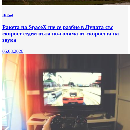
HiEnd
Ракета на SpaceX ще се разбие в Луната със
скорост седем пъти по-голяма от скоростта на
звука
05.08.2026