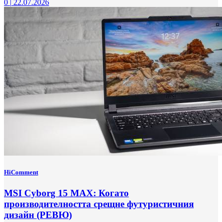
0
|
22.07.2026
HiComment
MSI Cyborg 15 MAX: Когато
производителността срещне футуристичния
дизайн (РЕВЮ)