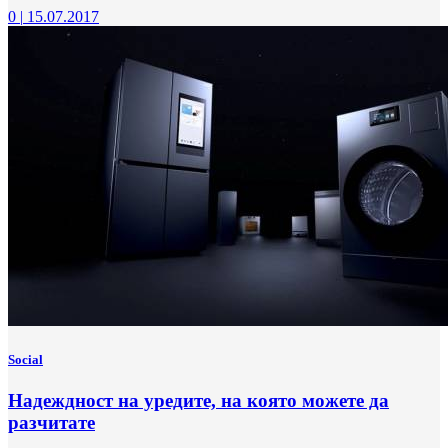
0
|
15.07.2017
Social
Надеждност на уредите, на която можете да
разчитате