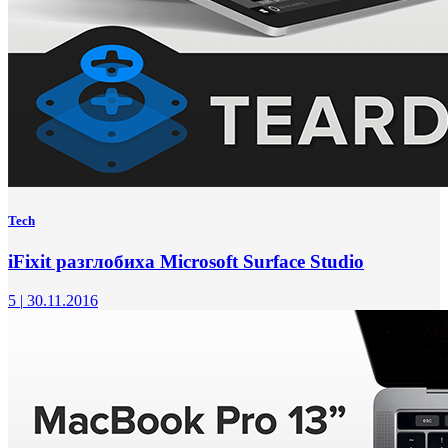
Tech
iFixit разглобиха Microsoft Surface Studio
5
|
30.11.2016