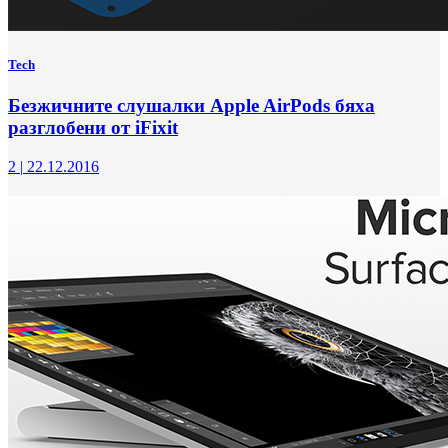
Tech
Безжичните слушалки Apple AirPods бяха
разглобени от iFixit
2
|
22.12.2016