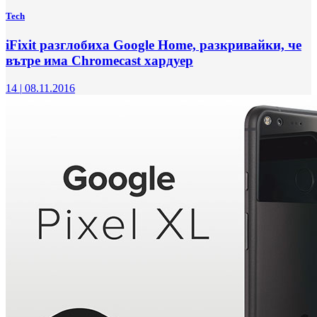
Tech
iFixit разглобиха Google Home, разкривайки, че
вътре има Chromecast хардуер
14
|
08.11.2016