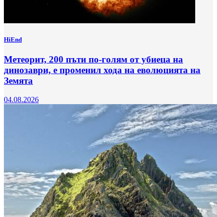
HiEnd
Метеорит, 200 пъти по-голям от убиеца на
динозаври, е променил хода на еволюцията на
Земята
04.08.2026