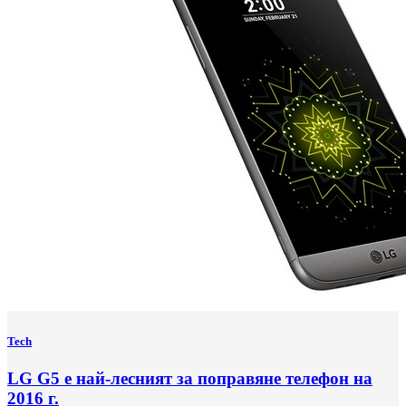
Tech
LG G5 е най-лесният за поправяне телефон на
2016 г.