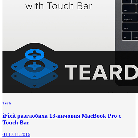
Tech
iFixit разглобиха 13-инчовия MacBook Pro с
Touch Bar
0
|
17.11.2016