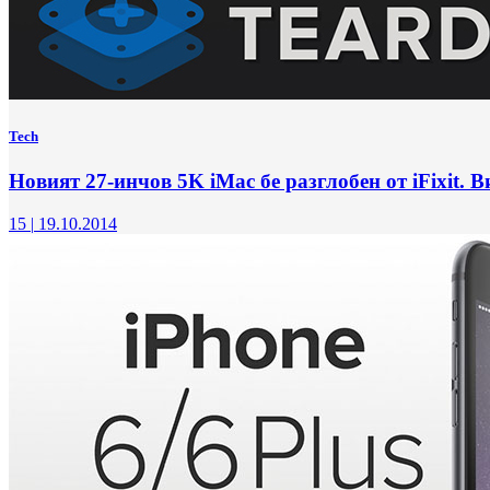
Tech
Новият 27-инчов 5K iMac бе разглобен от iFixit. В
15
|
19.10.2014