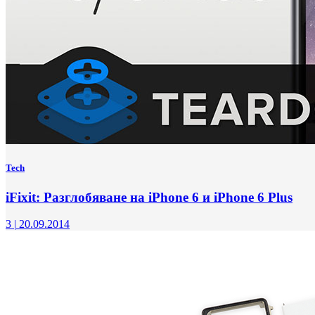
Tech
iFixit: Разглобяване на iPhone 6 и iPhone 6 Plus
3
|
20.09.2014