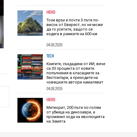
звука
HIEND
Този връх е почти 3 пъти по-
висок от Еверест, но не може
да го усетите, защото се
издига в рамките на 600 км
04.08.2026
TECH
Книгите, създадени от ИИ, вече
са 33 процента от новите
попълнения в класациите за
бестселъри, а приходите на
човешките автори намаляват
04.08.2026
HIEND
Метеорит, 200 пъти по-голям
от убиеца на динозаври, е
променил хода на еволюцията
на Земята
04.08.2026