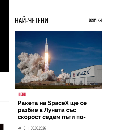
НАЙ-ЧЕТЕНИ
ВСИЧКИ
HIEND
Ракета на SpaceX ще се
разбие в Луната със
скорост седем пъти по-
голяма от скоростта на
3
|
05.08.2026