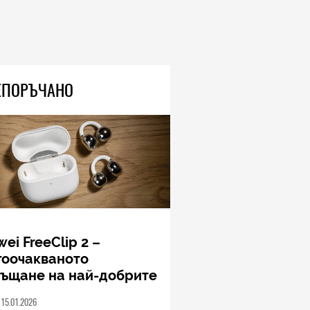
ЕПОРЪЧАНО
ei FreeClip 2 –
гоочакваното
ръщане на най-добрите
шалки на Huawei (РЕВЮ)
15.01.2026