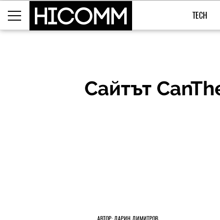
TECH
Сайтът CanTh
АВТОР: ДАРИН ДИМИТРОВ