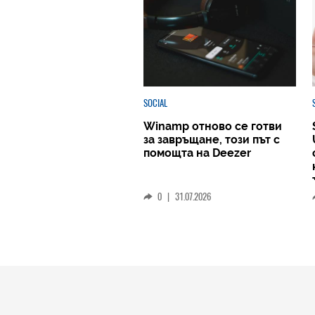
SOCIAL
Winamp отново се готви
за завръщане, този път с
помощта на Deezer
0
|
31.07.2026