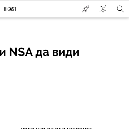
HICAST
и NSA да види