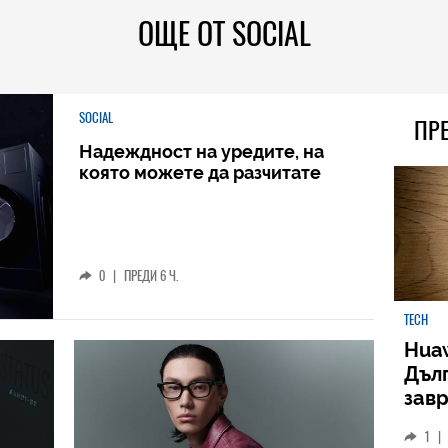
ОЩЕ ОТ SOCIAL
SOCIAL
ПР
Надеждност на уредите, на
която можете да разчитате
0
|
ПРЕДИ 6 Ч.
TECH
Huaw
Дъл
зав
слу
1
|