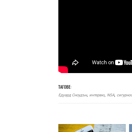
ТАГОВЕ:
Едуард Сноудън
,
интервю
,
NSA
,
сигурно