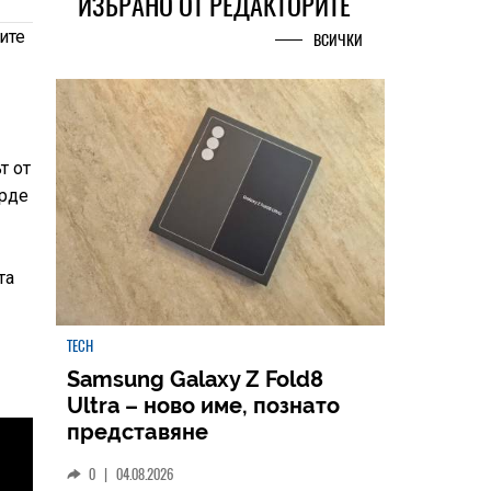
ИЗБРАНО ОТ РЕДАКТОРИТЕ
ите
ВСИЧКИ
т от
ърде
та
TECH
Samsung Galaxy Z Fold8
Ultra – ново име, познато
представяне
0
|
04.08.2026