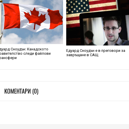
дуард Сноудън: Канадското
Едуард Сноудън е в преговори за
равителство следи файлови
завръщане в САЩ
рансфери
КОМЕНТАРИ (0)