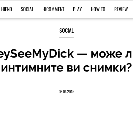
HIEND
SOCIAL
HICOMMENT
PLAY
HOW TO
REVIEW
SOCIAL
eySeeMyDick — може л
интимните ви снимки?
09.04.2015