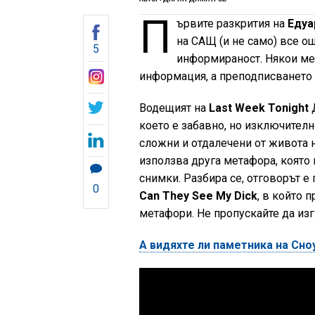
П
ървите разкрития на
Едуа
на САЩ (и не само) все о
5
информираност. Някои мед
информация, а преподписването
Водещият на
Last Week Tonight
което е забавно, но изключител
сложни и отдалечени от живота 
използва друга метафора, която
снимки. Разбира се, отговорът 
0
Can They See My Dick
, в който 
метафори.
Не пропускайте да из
А видяхте ли паметника на Сн