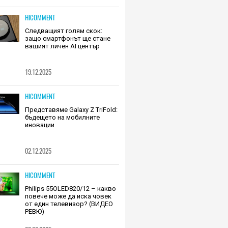
HICOMMENT
Следващият голям скок:
защо смартфонът ще стане
вашият личен AI център
19.12.2025
HICOMMENT
Представяме Galaxy Z TriFold:
бъдещето на мобилните
иновации
02.12.2025
HICOMMENT
Philips 55OLED820/12 – какво
повече може да иска човек
от един телевизор? (ВИДЕО
РЕВЮ)