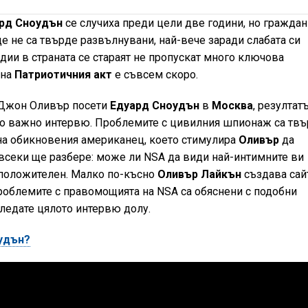
рд Сноудън
се случиха преди цели две години, но граждан
ще не са твърде развълнувани, най-вече заради слабата си
ии в страната се стараят не пропускат много ключова
 на
Патриотичния акт
е съвсем скоро.
Джон Оливър посети
Едуард Сноудън
в
Москва
, резултатъ
но важно интервю. Проблемите с цивилния шпионаж са тв
на обикновения американец, което стимулира
Оливър
да
 всеки ще разбере: може ли NSA да види най-интимните ви
е положителен. Малко по-късно
Оливър Лайкън
създава сай
проблемите с правомощията на NSA са обяснени с подобни
гледате цялото интервю долу.
оудън?