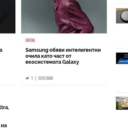
SOCIAL
а
Samsung обяви интелигентни
очила като част от
екосистемата Galaxy
1
|
22.07.2026
tra,
 на