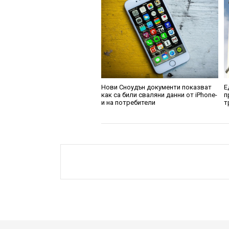
Нови Сноудън документи показват
Е
как са били сваляни данни от iPhone-
п
и на потребители
т