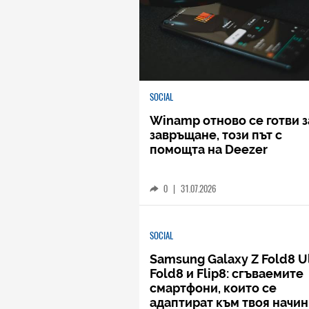
SOCIAL
Winamp отново се готви з
завръщане, този път с
помощта на Deezer
0
|
31.07.2026
SOCIAL
Samsung Galaxy Z Fold8 Ul
Fold8 и Flip8: сгъваемите
смартфони, които се
адаптират към твоя начин