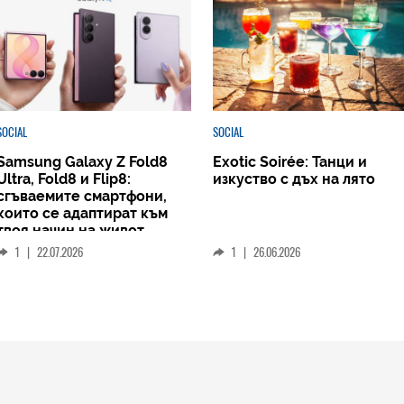
SOCIAL
SOCIAL
Samsung Galaxy Z Fold8
Exotic Soirée: Танци и
Ultra, Fold8 и Flip8:
изкуство с дъх на лято
сгъваемите смартфони,
които се адаптират към
твоя начин на живот
1
|
22.07.2026
1
|
26.06.2026