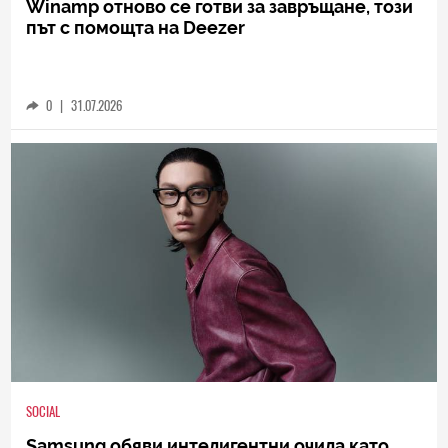
Winamp отново се готви за завръщане, този
път с помощта на Deezer
0
|
31.07.2026
SOCIAL
Samsung обяви интелигентни очила като