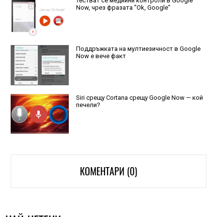
Тестват се медийни контроли в Google
Now, чрез фразата "Ok, Google"
Поддръжката на мултиезичност в Google
Now е вече факт
Siri срещу Cortana срещу Google Now — кой
печели?
КОМЕНТАРИ (0)