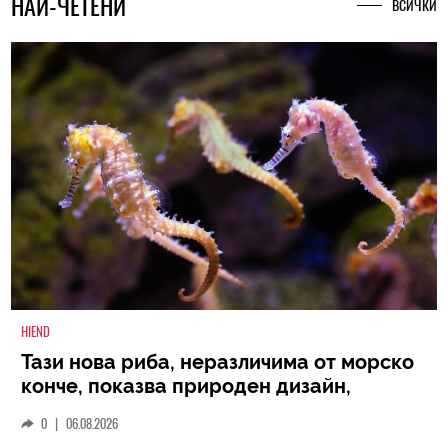
НАЙ-ЧЕТЕНИ
ВСИЧКИ
HIEND
Тази нова риба, неразличима от морско
конче, показва природен дизайн,
основан на уникалност и заемки
0
|
06.08.2026