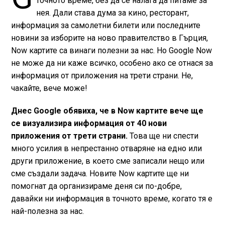
точното време, без да се налага да питаме за
нея. Дали става дума за кино, ресторант,
информация за самолетни билети или последните
новини за изборите на ново правителство в Гърция,
Now картите са винаги полезни за нас. Но Google Now
не може да ни каже всичко, особено ако се отнася за
информация от приложения на трети страни. Не,
чакайте, вече може!
Днес Google обявиха, че в Now картите вече ще
се визуализира информация от 40 нови
приложения от трети страни.
Това ще ни спести
много усилия в непрестанно отваряне на едно или
други приложение, в което сме записали нещо или
сме създали задача. Новите Now картите ще ни
помогнат да организираме деня си по-добре,
давайки ни информация в точното време, когато тя е
най-полезна за нас.