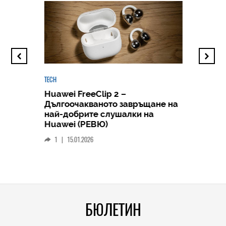
TECH
Huawei FreeClip 2 –
Дългоочакваното завръщане на
HICOMME
най-добрите слушалки на
Следв
Huawei (РЕВЮ)
смар
1
|
15.01.2026
личен
0
|
БЮЛЕТИН