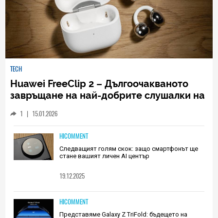
TECH
Huawei FreeClip 2 – Дългоочакваното
завръщане на най-добрите слушалки на
Huawei (РЕВЮ)
1
|
15.01.2026
HICOMMENT
Следващият голям скок: защо смартфонът ще
стане вашият личен AI център
19.12.2025
HICOMMENT
Представяме Galaxy Z TriFold: бъдещето на