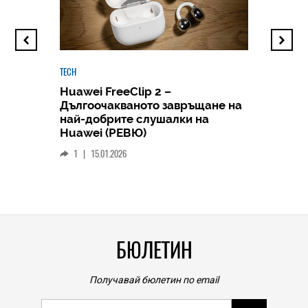
TECH
Huawei FreeClip 2 –
Дългоочакваното завръщане на
HICOMME
най-добрите слушалки на
Следв
Huawei (РЕВЮ)
смар
1
|
15.01.2026
личен
0
|
БЮЛЕТИН
Получавай бюлетин по email