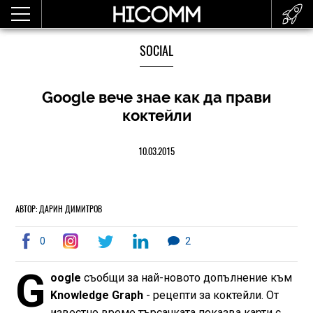
SOCIAL
Google вече знае как да прави
коктейли
10.03.2015
АВТОР: ДАРИН ДИМИТРОВ
0
2
G
oogle
съобщи за най-новото допълнение към
Knowledge Graph
- рецепти за коктейли. От
известно време търсачката показва карти с