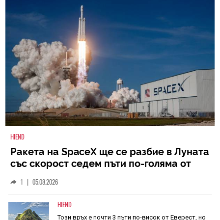
HIEND
Ракета на SpaceX ще се разбие в Луната
със скорост седем пъти по-голяма от
скоростта на звука
1
|
05.08.2026
HIEND
Този връх е почти 3 пъти по-висок от Еверест, но