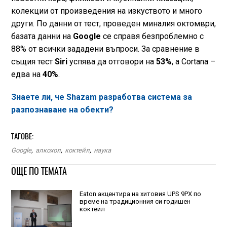
колекции от произведения на изкуството и много
други. По данни от тест, проведен миналия октомври,
базата данни на
Google
се справя безпроблемно с
88% от всички зададени въпроси. За сравнение в
същия тест
Siri
успява да отговори на
53%
, а Cortana –
едва на
40%
.
Знаете ли, че Shazam разработва система за
разпознаване на обекти?
ТАГОВЕ:
Google
,
алкохол
,
коктейл
,
наука
ОЩЕ ПО ТЕМАТА
Eaton акцентира на хитовия UPS 9PX по
време на традиционния си годишен
коктейл