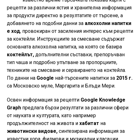
рецепти за различни ястия и хранителна информация
за продукти директно в резултатите от търсене, а
добавянето на подобни данни за
алкохолни напитки
е ход
, провокиран от засиления интерес към рецепти
за коктейли. Инструкциите за смесване съдържат
основната алкохолна напитка, на която се базира
коктейлът,
допълнителни съставки, препоръчван
тип чаша и подробно упътване за пропорциите,
техниките на смесване и сервирането на коктейла.
По данни на
Google
най-търсените напитки за
2015 г.
са Московско муле, Маргарита и Блъди Мери.
Освен информация за рецепти
Google Knowledge
Graph
предлага бързи резултати за различни сфери
от науката и културата, като например
продължителност на живота и
хабитат
на
животински видове,
синтезирана информация за
известни хора, филмови и музикални класации,