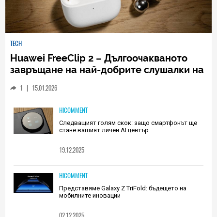
TECH
Huawei FreeClip 2 – Дългоочакваното
завръщане на най-добрите слушалки на
Huawei (РЕВЮ)
1
|
15.01.2026
HICOMMENT
Следващият голям скок: защо смартфонът ще
стане вашият личен AI център
19.12.2025
HICOMMENT
Представяме Galaxy Z TriFold: бъдещето на
мобилните иновации
02.12.2025