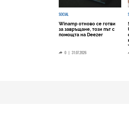
SOCIAL
Winamp отново се готви
за завръщане, този път с
помощта на Deezer
0
|
31.07.2026