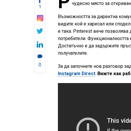
P
чудесно място за откриван
1
Възможността за директна комун
видите кой е харесал или сподел
е така. Pinterest вече позволяв
потребители. Функционалността
Достатъчно е да задържите пръ
получателите.
0
За да започнете нов разговор з
Instagram Direct
.
Вижте как раб