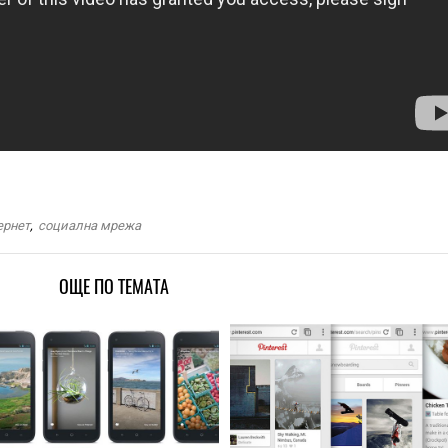
ернет
,
социална мрежа
ОЩЕ ПО ТЕМАТА