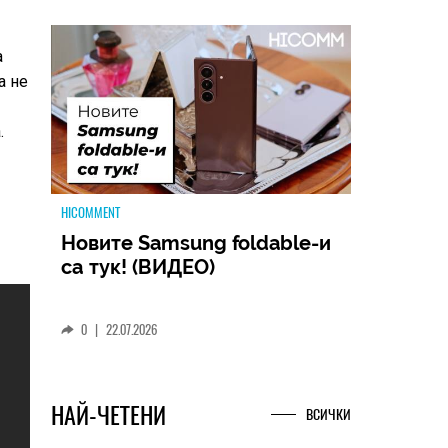
а
а не
.
HICOMMENT
MSI Cyborg 15 MAX: Когато
производителността
срещне футуристичния
дизайн (РЕВЮ)
0
|
09.07.2026
НАЙ-ЧЕТЕНИ
ВСИЧКИ