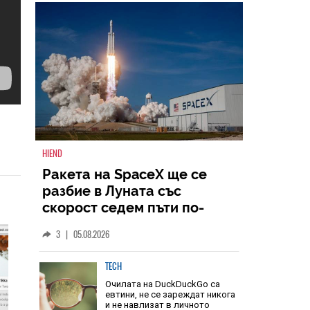
HIEND
Ракета на SpaceX ще се
разбие в Луната със
скорост седем пъти по-
голяма от скоростта на
3
|
05.08.2026
звука
TECH
Очилата на DuckDuckGo са
евтини, не се зареждат никога
и не навлизат в личното
пространство – и вашето, и
чуждото