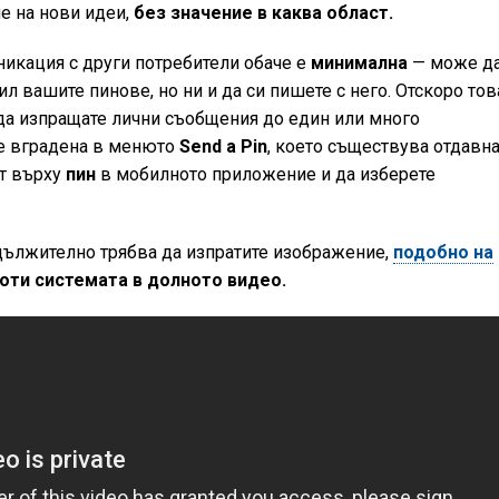
е на нови идеи,
без значение в каква област.
икация с други потребители обаче е
минимална
— може д
ил вашите пинове, но ни и да си пишете с него. Отскоро тов
а да изпращате лични съобщения до един или много
 е вградена в менюто
Send a Pin
, което съществува отдавна
ст върху
пин
в мобилното приложение и да изберете
адължително трябва да изпратите изображение,
подобно на
оти системата в долното видео.