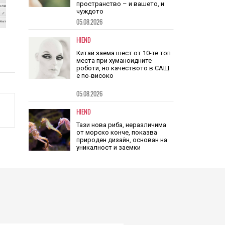
05.08.2026
HIEND
Китай заема шест от 10-те топ
места при хуманоидните
роботи, но качеството в САЩ
е по-високо
05.08.2026
HIEND
Тази нова риба, неразличима
от морско конче, показва
природен дизайн, основан на
уникалност и заемки
06.08.2026