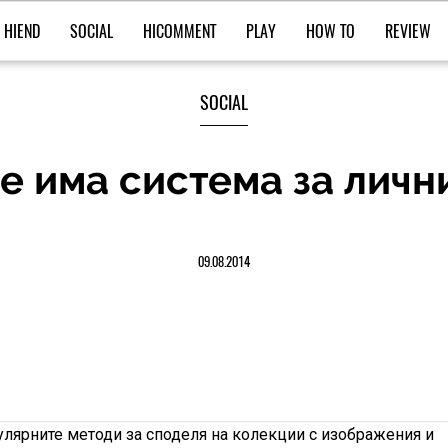
HIEND
SOCIAL
HICOMMENT
PLAY
HOW TO
REVIEW
SOCIAL
ече има система за лич
09.08.2014
улярните методи за споделя на колекции с изображения и