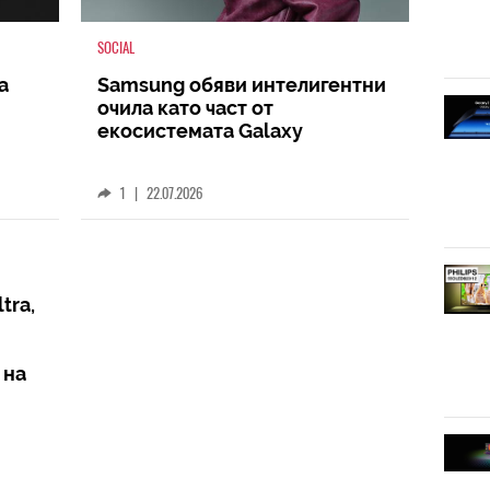
SOCIAL
а
Samsung обяви интелигентни
очила като част от
екосистемата Galaxy
1
|
22.07.2026
tra,
 на