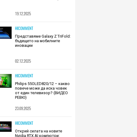
19.12.2025
HICOMMENT
Представяме Galaxy Z TriFold:
бъдещето на мобилните
иновации
02.12.2025
HICOMMENT
Philips 55OLED820/12 – какво
повече може да иска човек
от един телевизор? (ВИДЕО
РЕВЮ)
23.09.2025
HICOMMENT
Открий силата на новите
Nvidia RTX AI компютри: