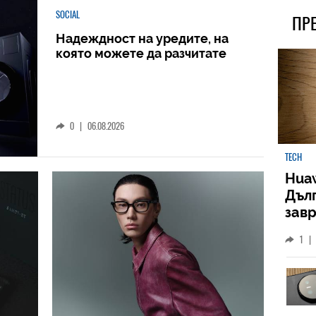
SOCIAL
ПР
Надеждност на уредите, на
която можете да разчитате
0
|
06.08.2026
TECH
Huaw
Дъл
зав
слу
1
|