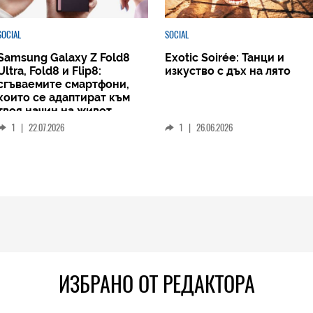
SOCIAL
SOCIAL
Samsung Galaxy Z Fold8
Exotic Soirée: Танци и
Ultra, Fold8 и Flip8:
изкуство с дъх на лято
сгъваемите смартфони,
които се адаптират към
твоя начин на живот
1
|
22.07.2026
1
|
26.06.2026
ИЗБРАНО ОТ РЕДАКТОРА