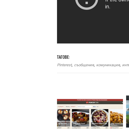
ТАГОВЕ:
Pinterest
,
съобщения
,
комуникация
,
инт