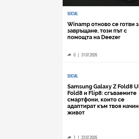
SOCIAL
Winamp отново се готви з
завръщане, този път с
помощта на Deezer
0
|
31.07.2026
SOCIAL
Samsung Galaxy Z Fold8 Ul
Fold8 и Flip8: сгъваемите
смартфони, които се
адаптират към твоя начин
живот
1
|
22.07.2026