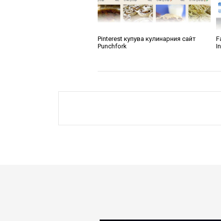
Pinterest купува кулинарния сайт
F
Punchfork
I