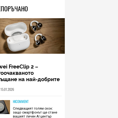
ЕПОРЪЧАНО
ei FreeClip 2 –
гоочакваното
ръщане на най-добрите
шалки на Huawei (РЕВЮ)
15.01.2026
HICOMMENT
Следващият голям скок:
защо смартфонът ще стане
вашият личен AI център