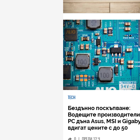
TECH
Бездънно поскъпване:
Водещите производители
РС дъна Asus, MSI и Gigab
вдигат цените с до 50
процента
0
|
ПРЕДИ 12 Ч.