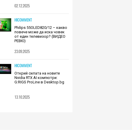
02.12.2025
HICOMMENT
Philips 55OLED820/12 – какво
повече може да иска човек
от един телевизор? (ВИДЕО
РЕВЮ)
23.09.2025
HICOMMENT
Открий силата на новите
Nvidia RTX AI компютри:
G:RIGS ProLine в Desktop.bg
13.10.2025