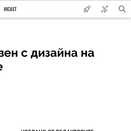
HICAST
вен с дизайна на
е