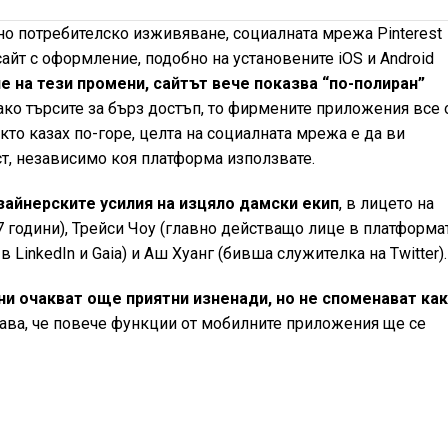
но потребителско изживяване, социалната мрежа Pinterest
айт с оформление, подобно на установените iOS и Android
е на тези промени, сайтът вече показва “по-полиран”
 ако търсите за бърз достъп, то фирмените приложения все
кто казах по-горе, целта на социалната мрежа е да ви
т, независимо коя платформа използвате.
зайнерските усилия на изцяло дамски екип
, в лицето на
7 години), Трейси Чоу (главно действащо лице в платформа
 LinkedIn и Gaia) и Аш Хуанг (бивша служителка на Twitter).
ни очакват още приятни изненади, но не споменават как
чава, че повече функции от мобилните приложения ще се