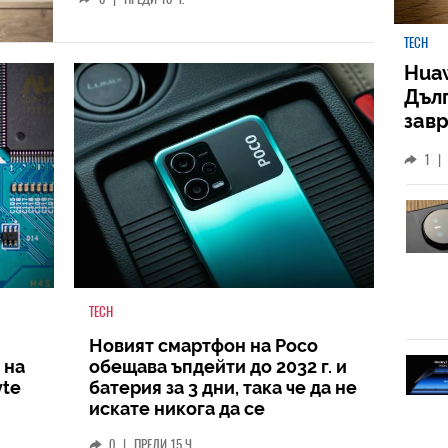
TECH
Huaw
Дъл
зав
слу
1
|
TECH
Новият смартфон на Poco
 на
обещава ъпдейти до 2032 г. и
yte
батерия за 3 дни, така че да не
искате никога да се
разделите с него
0
|
ПРЕДИ 15 Ч.