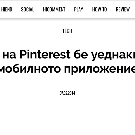
HIEND
SOCIAL
HICOMMENT
PLAY
HOW TO
REVIEW
TECH
на Pinterest бе уеднак
мобилното приложени
07.02.2014