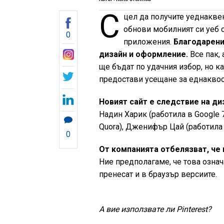
С
цел да получите уеднакве
обнови мобилният си уеб с
0
приложения.
Благодарени
дизайн и оформление.
Все пак,
ще бъдат по удачния избор, но ка
предостави усещане за еднаквос
Новият сайт е следствие на ди
Надин Харик (работила в Google 
Quora), Дженифър Цай (работила в
0
От компанията отбелязват, че 
Ние предполагаме, че това озна
пренесат и в браузър версиите.
А вие използвате ли Pinterest?