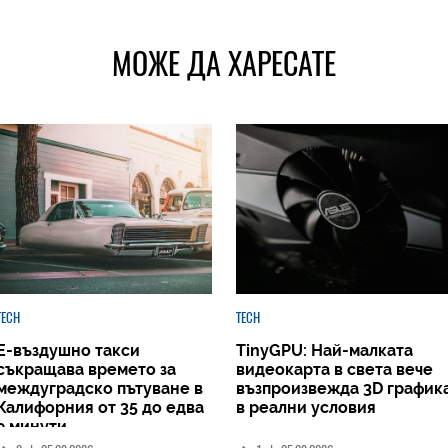
МОЖЕ ДА ХАРЕСАТЕ
TECH
TECH
Е-въздушно такси
TinyGPU: Най-малката
съкращава времето за
видеокарта в света вече
междуградско пътуване в
възпроизвежда 3D график
Калифорния от 35 до едва
в реални условия
9 минути