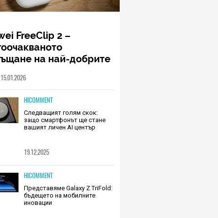
ei FreeClip 2 –
гоочакваното
ръщане на най-добрите
шалки на Huawei (РЕВЮ)
15.01.2026
HICOMMENT
Следващият голям скок:
защо смартфонът ще стане
вашият личен AI център
19.12.2025
HICOMMENT
Представяме Galaxy Z TriFold:
бъдещето на мобилните
иновации