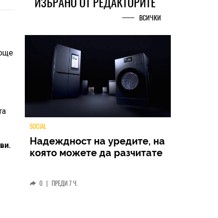
ИЗБРАНО ОТ РЕДАКТОРИТЕ
ВСИЧКИ
 още
та
ви.
TECH
Samsung Galaxy Z Fold8
Ultra – ново име, познато
представяне
0
|
04.08.2026