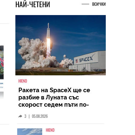
НАЙ-ЧЕТЕНИ
ВСИЧКИ
HIEND
Ракета на SpaceX ще се
разбие в Луната със
скорост седем пъти по-
голяма от скоростта на
3
|
05.08.2026