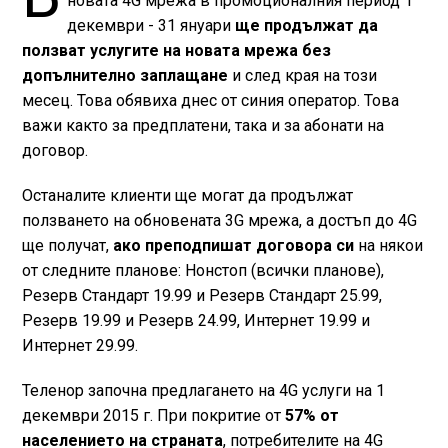
новата 4G мрежа в промоционалния период 1
декември - 31 януари
ще продължат да
ползват услугите на новата мрежа без
допълнително заплащане
и след края на този
месец. Това обявиха днес от синия оператор. Това
важи както за предплатени, така и за абонати на
договор.
Останалите клиенти ще могат да продължат
ползването на обновената 3G мрежа, а достъп до 4G
ще получат,
ако преподпишат договора си
на някои
от следните планове: Нонстоп (всички планове),
Резерв Стандарт 19.99 и Резерв Стандарт 25.99,
Резерв 19.99 и Резерв 24.99, Интернет 19.99 и
Интернет 29.99.
Теленор започна предлагането на 4G услуги на 1
декември 2015 г. При покритие от
57% от
населението на страната
, потребителите на 4G