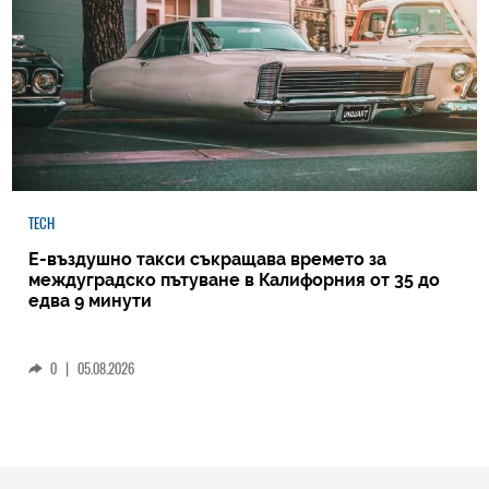
TECH
Е-въздушно такси съкращава времето за
междуградско пътуване в Калифорния от 35 до
едва 9 минути
0
|
05.08.2026