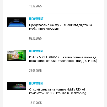
19.12.2025
HICOMMENT
Представяме Galaxy Z TriFold: бъдещето на
мобилните иновации
02.12.2025
HICOMMENT
Philips 55OLED820/12 – какво повече може да
иска човек от един телевизор? (ВИДЕО РЕВЮ)
23.09.2025
HICOMMENT
Открий силата на новите Nvidia RTX AI
компютри: G:RIGS ProLine в Desktop.bg
13.10.2025