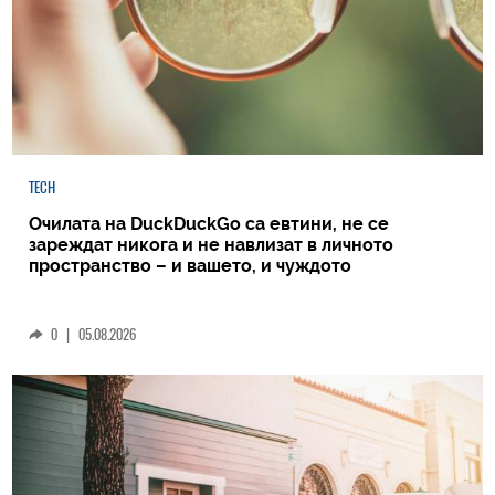
TECH
Очилата на DuckDuckGo са евтини, не се
зареждат никога и не навлизат в личното
пространство – и вашето, и чуждото
0
|
05.08.2026