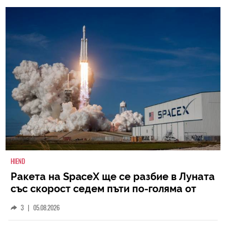
HIEND
Ракета на SpaceX ще се разбие в Луната
със скорост седем пъти по-голяма от
скоростта на звука
3
|
05.08.2026