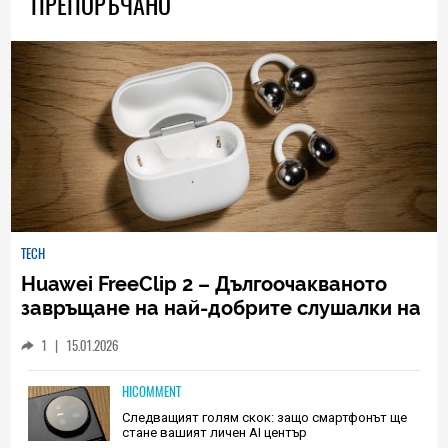
ПРЕПОРЪЧАНО
TECH
Huawei FreeClip 2 – Дългоочакваното
завръщане на най-добрите слушалки на
Huawei (РЕВЮ)
1
|
15.01.2026
HICOMMENT
Следващият голям скок: защо смартфонът ще
стане вашият личен AI център