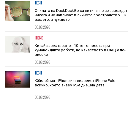
TECH
Очилата на DuckDuckGo са евтини, не се зареждат
никога и не навлизат в личното пространство – и
вашето, и чуждото
05.08.2026
HIEND
Китай заема шест от 10-те топ места при
хуманоидните роботи, но качеството в САЩ е по-
високо
05.08.2026
TECH
Юбилейният iPhone и сгъваемият iPhone Fold:
всичко, което знаем към днешна дата
06.08.2026