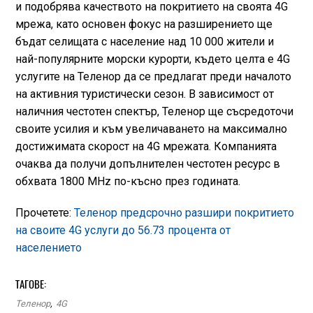
и подобрява качеството на покритието на своята 4G
мрежа, като основен фокус на разширението ще
бъдат селищата с население над 10 000 жители и
най-популярните морски курорти, където целта е 4G
услугите на Теленор да се предлагат преди началото
на активния туристически сезон. В зависимост от
наличния честотен спектър, Теленор ще съсредоточи
своите усилия и към увеличаването на максимално
достижимата скорост на 4G мрежата. Компанията
очаква да получи допълнителен честотен ресурс в
обхвата 1800 МHz по-късно през годината.
Прочетете:
Теленор предсрочно разшири покритието
на своите 4G услуги до 56.73 процента от
населението
ТАГОВЕ:
Теленор
,
4G