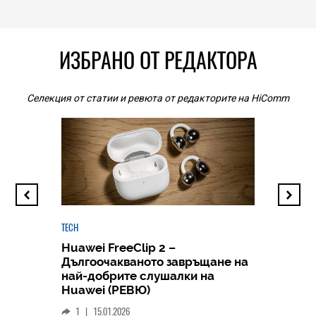
ИЗБРАНО ОТ РЕДАКТОРА
Селекция от статии и ревюта от редакторите на HiComm
TECH
Huawei FreeClip 2 –
Дългоочакваното завръщане на
HICOMME
най-добрите слушалки на
Следв
Huawei (РЕВЮ)
смар
1
|
15.01.2026