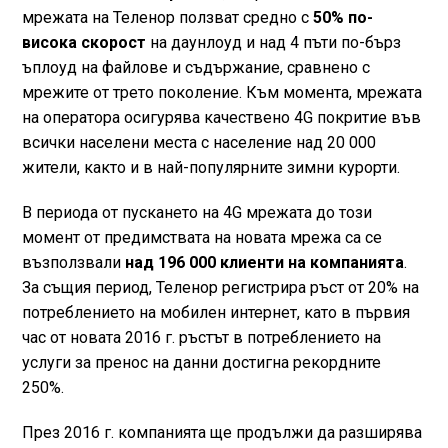
мрежата на Теленор ползват средно с
50% по-
висока скорост
на даунлоуд и над 4 пъти по-бърз
ъплоуд на файлове и съдържание, сравнено с
мрежите от трето поколение. Към момента, мрежата
на оператора осигурява качествено 4G покритие във
всички населени места с население над 20 000
жители, както и в най-популярните зимни курорти.
В периода от пускането на 4G мрежата до този
момент от предимствата на новата мрежа са се
възползвали
над 196 000 клиенти на компанията
.
За същия период, Теленор регистрира ръст от 20% на
потреблението на мобилен интернет, като в първия
час от новата 2016 г. ръстът в потреблението на
услуги за пренос на данни достигна рекордните
250%.
През 2016 г. компанията ще продължи да разширява