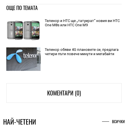
ОЩЕ ПО ТЕМАТА
Теленор и HTC ще „татуират“ новия ви HTC
One M8s или HTC One M9
Теленор обяви 4G плановете си, предлага
четири пъти повече минути и мегабайти
КОМЕНТАРИ (0)
НАЙ-ЧЕТЕНИ
ВСИЧКИ