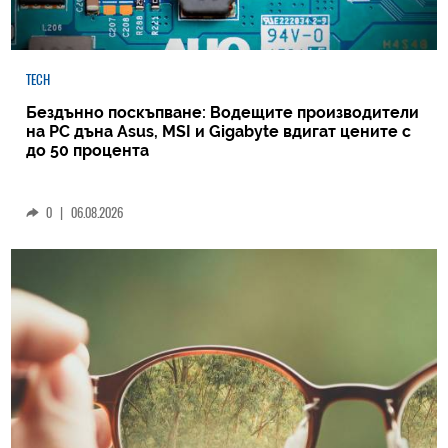
TECH
Бездънно поскъпване: Водещите производители
на РС дъна Asus, MSI и Gigabyte вдигат цените с
до 50 процента
0
|
06.08.2026