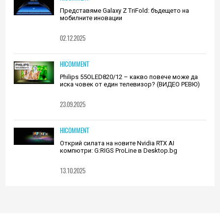
Представяме Galaxy Z TriFold: бъдещето на
мобилните иновации
02.12.2025
HICOMMENT
Philips 55OLED820/12 – какво повече може да
иска човек от един телевизор? (ВИДЕО РЕВЮ)
23.09.2025
HICOMMENT
Открий силата на новите Nvidia RTX AI
компютри: G:RIGS ProLine в Desktop.bg
13.10.2025