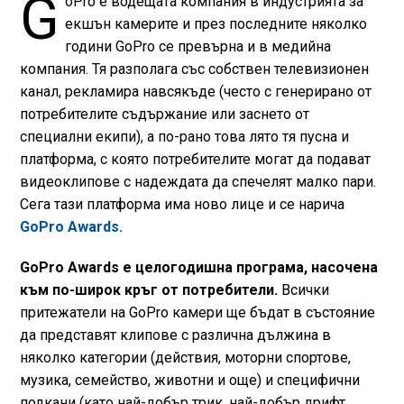
G
oPro е водещата компания в индустрията за
екшън камерите и през последните няколко
години GoPro се превърна и в медийна
компания. Тя разполага със собствен телевизионен
канал, рекламира навсякъде (често с генерирано от
потребителите съдържание или заснето от
специални екипи), а по-рано това лято тя пусна и
платформа, с която потребителите могат да подават
видеоклипове с надеждата да спечелят малко пари.
Сега тази платформа има ново лице и се нарича
GoPro Awards.
GoPro Awards е целогодишна програма, насочена
към по-широк кръг от потребители.
Всички
притежатели на GoPro камери ще бъдат в състояние
да представят клипове с различна дължина в
няколко категории (действия, моторни спортове,
музика, семейство, животни и още) и специфични
подкани (като най-добър трик, най-добър дрифт,