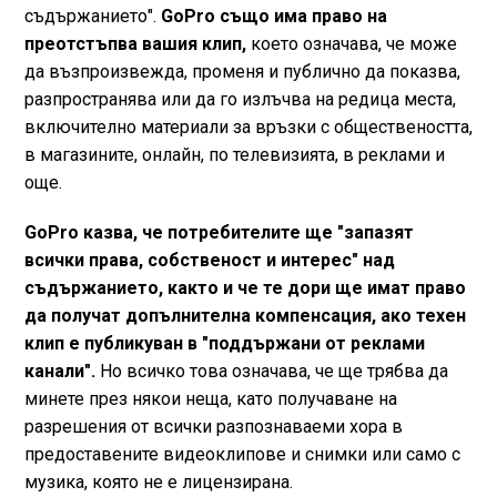
съдържанието".
GoPro също има право на
преотстъпва вашия клип,
което означава, че може
да възпроизвежда, променя и публично да показва,
разпространява или да го излъчва на редица места,
включително материали за връзки с обществеността,
в магазините, онлайн, по телевизията, в реклами и
още.
GoPro казва, че потребителите ще "запазят
всички права, собственост и интерес" над
съдържанието, както и че те дори ще имат право
да получат допълнителна компенсация, ако техен
клип е публикуван в "поддържани от реклами
канали".
Но всичко това означава, че ще трябва да
минете през някои неща, като получаване на
разрешения от всички разпознаваеми хора в
предоставените видеоклипове и снимки или само с
музика, която не е лицензирана.