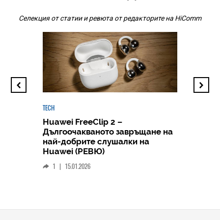
Селекция от статии и ревюта от редакторите на HiComm
TECH
Huawei FreeClip 2 –
Дългоочакваното завръщане на
HICOMME
най-добрите слушалки на
Следв
Huawei (РЕВЮ)
смар
1
|
15.01.2026
личен
0
|