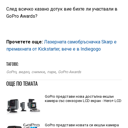
След всичко казано дотук вие бихте ли участвали в
GoPro Awards?
Прочетете още:
Лазерната самобръсначка Skarp е
премахната от Kickstarter, вече е в Indiegogo
ТАГОВЕ:
GoPro
,
видео
,
снимки
,
пари
,
GoPro Awards
ОЩЕ ПО ТЕМАТА
GoPro представи нова достъпна екшън
камера със сензорен LCD екран - Hero+ LCD
GoPro представи новата си екшън камера