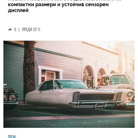
компактни размери и устойчив сензорен
дисплей
0
|
ПРЕДИ 22 Ч.
TECH