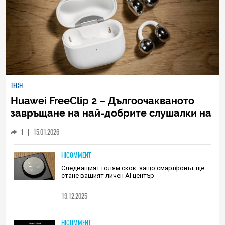
TECH
Huawei FreeClip 2 – Дългоочакваното
завръщане на най-добрите слушалки на
Huawei (РЕВЮ)
1
|
15.01.2026
HICOMMENT
Следващият голям скок: защо смартфонът ще
стане вашият личен AI център
19.12.2025
HICOMMENT