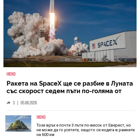
HIEND
Ракета на SpaceX ще се разбие в Луната
със скорост седем пъти по-голяма от
скоростта на звука
3
|
05.08.2026
HIEND
Този връх е почти 3 пъти по-висок от Еверест, но
не може да го усетите, защото се издига в рамките
на 600 км