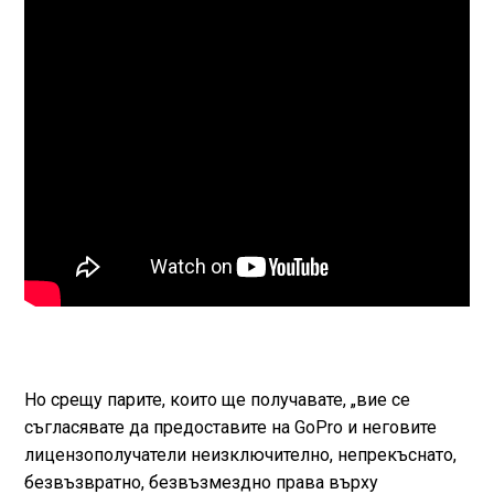
Но срещу парите, които ще получавате, „вие се
съгласявате да предоставите на GoPro и неговите
лицензополучатели неизключително, непрекъснато,
безвъзвратно, безвъзмездно права върху