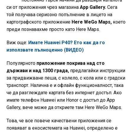
си от приложения чрез магазина
App Gallery.
Сега
той получава сериозно попълнение в лицето на
картографското приложение
Here WeGo Maps,
което
преди познавахме просто като Here Maps.
Виж още:
Имате Huawei P40? Ето как да го
използвате пълноценно (ВИДЕО)
Популярното
приложение покрива над сто
държави и над 1300 града,
предлагайки инструкции
за придвижване пеша, с колело, с кола или с градски
транспорт. Налична е и офлайн функционалност, така
че да разглеждате картата без интернет достъп. Ако
имате телефон Huawei или Honor с достъп до App
Gallery, вече може да откриете там Here WeGo Maps.
Това, че все повече качествени приложения се
появяват в екосистемата на Huawei, определено е