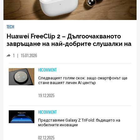
TECH
Huawei FreeClip 2 – Дългоочакваното
завръщане на най-добрите слушалки на
Huawei (РЕВЮ)
1
|
15.01.2026
HICOMMENT
Следващият голям скок: защо смартфонът ще
стане вашият личен AI център
19.12.2025
HICOMMENT
Представяме Galaxy Z TriFold: бъдещето на
мобилните иновации
02.12.2025