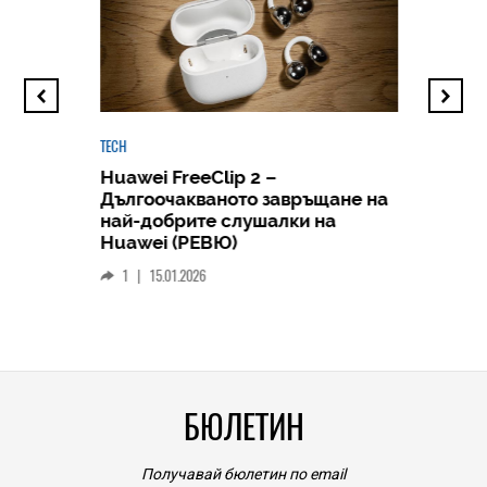
TECH
Huawei FreeClip 2 –
Дългоочакваното завръщане на
HICOMME
най-добрите слушалки на
Следв
Huawei (РЕВЮ)
смар
1
|
15.01.2026
личен
0
|
БЮЛЕТИН
Получавай бюлетин по email