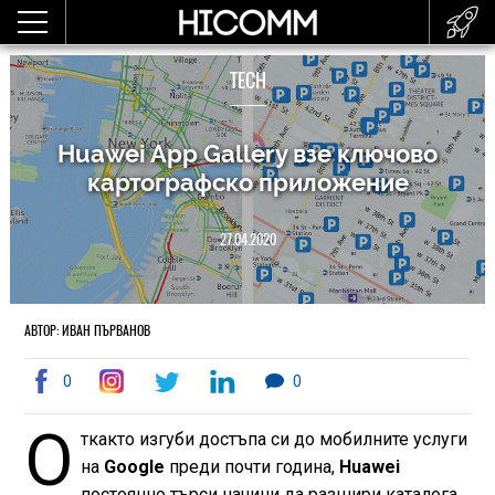
TECH
Huawei App Gallery взе ключово
картографско приложение
27.04.2020
АВТОР: ИВАН ПЪРВАНОВ
0
0
О
ткакто изгуби достъпа си до мобилните услуги
на
Google
преди почти година,
Huawei
постоянно търси начини да разшири каталога