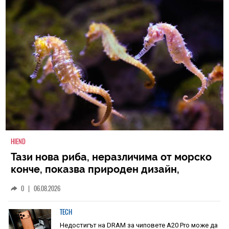
HIEND
Тази нова риба, неразличима от морско
конче, показва природен дизайн,
основан на уникалност и заемки
0
|
06.08.2026
TECH
Недостигът на DRAM за чиповете A20 Pro може да