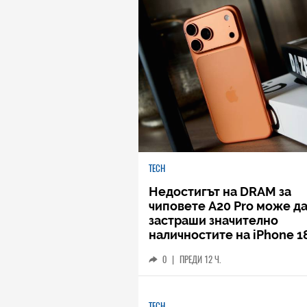
TECH
Недостигът на DRAM за
чиповете A20 Pro може д
застраши значително
наличностите на iPhone 1
0
|
ПРЕДИ 12 Ч.
TECH