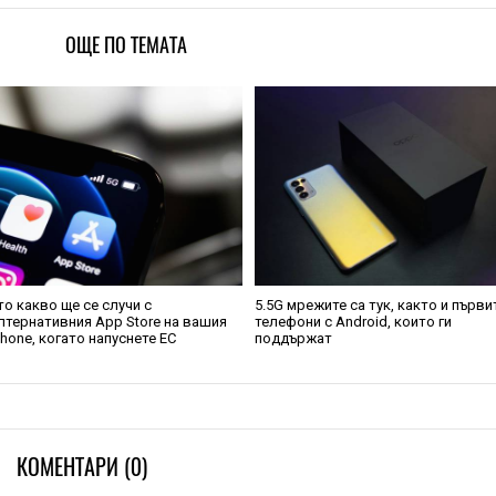
ОЩЕ ПО ТЕМАТА
то какво ще се случи с
5.5G мрежите са тук, както и първи
лтернативния App Store на вашия
телефони с Android, които ги
Phone, когато напуснете ЕС
поддържат
КОМЕНТАРИ (0)