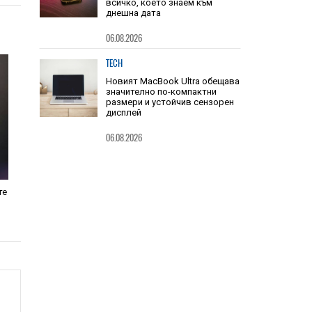
TECH
Юбилейният iPhone и
сгъваемият iPhone Fold:
всичко, което знаем към
днешна дата
06.08.2026
TECH
Новият MacBook Ultra обещава
значително по-компактни
размери и устойчив сензорен
дисплей
06.08.2026
те