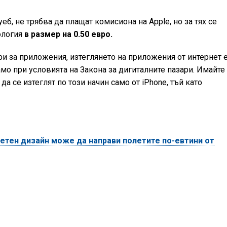
б, не трябва да плащат комисиона на Apple, но за тях се
ология
в размер на 0.50 евро.
ри за приложения, изтеглянето на приложения от интернет 
мо при условията на Закона за дигиталните пазари. Имайте
а се изтеглят по този начин само от iPhone, тъй като
етен дизайн може да направи полетите по-евтини от