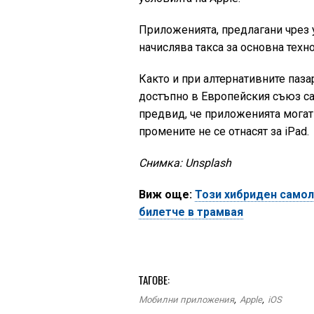
Приложенията, предлагани чрез уе
начислява такса за основна техн
Както и при алтернативните паза
достъпно в Европейския съюз са
предвид, че приложенията могат д
промените не се отнасят за iPad.
Снимка: Unsplash
Виж още:
Този хибриден самол
билетче в трамвая
ТАГОВЕ:
Мобилни приложения
,
Apple
,
iOS