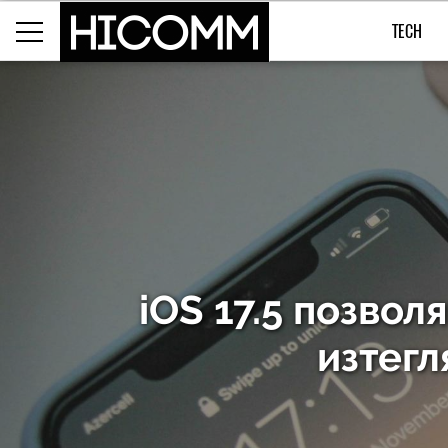
TECH
iOS 17.5 позвол
изтегл