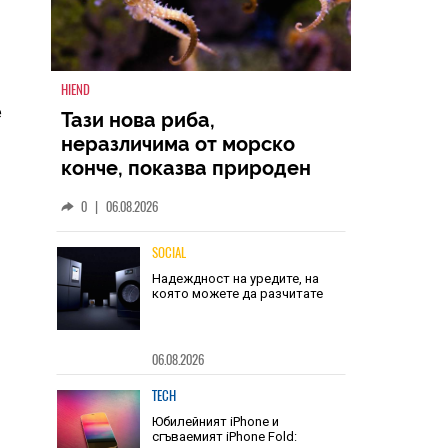
е
HIEND
Тази нова риба,
неразличима от морско
конче, показва природен
дизайн, основан на
0
|
06.08.2026
уникалност и заемки
SOCIAL
Надеждност на уредите, на
която можете да разчитате
06.08.2026