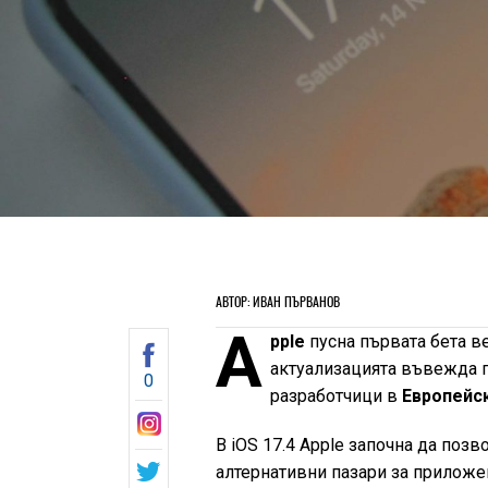
АВТОР: ИВАН ПЪРВАНОВ
A
pple
пусна първата бета в
актуализацията въвежда п
0
разработчици в
Европейс
В iOS 17.4 Apple започна да поз
алтернативни пазари за приложен