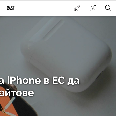
HICAST
а iPhone в ЕС да
сайтове