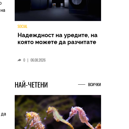
о
 на
TECH
Samsung Galaxy Z Fold8
Ultra – ново име, познато
представяне
0
|
04.08.2026
НАЙ-ЧЕТЕНИ
ВСИЧКИ
 да