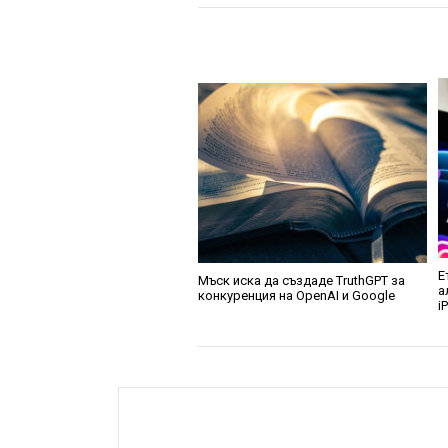
Е
Мъск иска да създаде TruthGPT за
а
конкуренция на OpenAI и Google
i