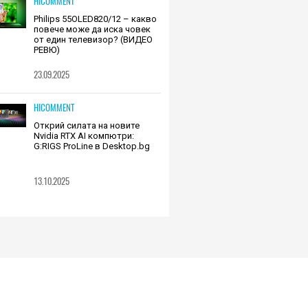
HICOMMENT
Philips 55OLED820/12 – какво
повече може да иска човек
от един телевизор? (ВИДЕО
РЕВЮ)
23.09.2025
HICOMMENT
Открий силата на новите
Nvidia RTX AI компютри:
G:RIGS ProLine в Desktop.bg
13.10.2025