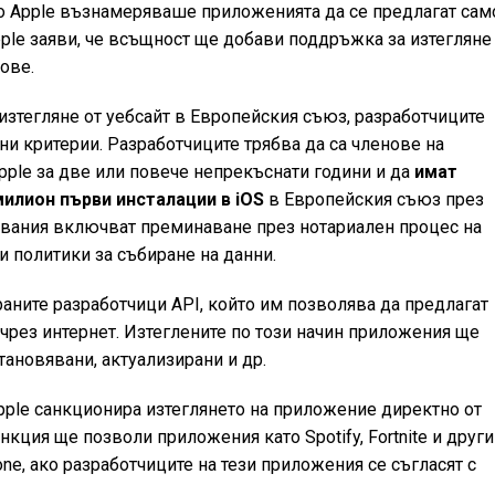
о Apple възнамеряваше приложенията да се предлагат сам
Apple заяви, че всъщност ще добави поддръжка за изтегляне
ове.
изтегляне от уебсайт в Европейския съюз, разработчиците
ни критерии. Разработчиците трябва да са членове на
pple за две или повече непрекъснати години и да
имат
илион първи инсталации в iOS
в Европейския съюз през
квания включват преминаване през нотариален процес на
и политики за събиране на данни.
аните разработчици API, който им позволява да предлагат
чрез интернет. Изтеглените по този начин приложения ще
тановявани, актуализирани и др.
Apple санкционира изтеглянето на приложение директно от
нкция ще позволи приложения като Spotify, Fortnite и други
one, ако разработчиците на тези приложения се съгласят с