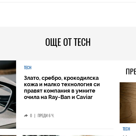
ОЩЕ ОТ TECH
TECH
ПР
Злато, сребро, крокодилска
кожа и малко технология си
правят компания в умните
очила на Ray-Ban и Caviar
0
|
ПРЕДИ 6 Ч.
TECH