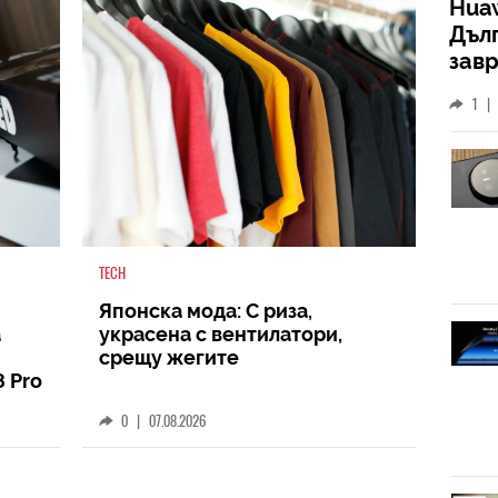
Huaw
Дъл
зав
слу
1
|
TECH
Японска мода: С риза,
а
украсена с вентилатори,
срещу жегите
8 Pro
0
|
07.08.2026