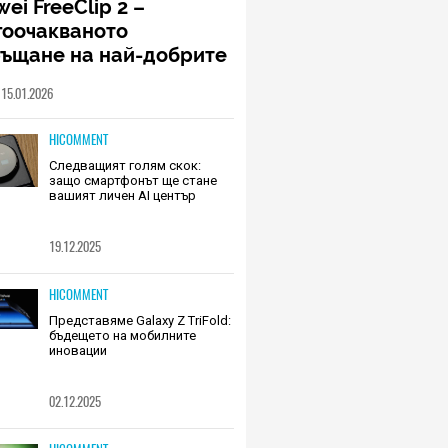
ei FreeClip 2 –
гоочакваното
ръщане на най-добрите
шалки на Huawei (РЕВЮ)
15.01.2026
HICOMMENT
Следващият голям скок:
защо смартфонът ще стане
вашият личен AI център
19.12.2025
HICOMMENT
Представяме Galaxy Z TriFold:
бъдещето на мобилните
иновации
02.12.2025