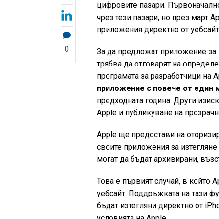
цифровите пазари. Първоначалн
чрез тези пазари, но през март 
приложения директно от уебсайт
0
За да предложат приложение за 
трябва да отговарят на определе
програмата за разработчици на A
приложение с повече от един м
предходната година. Други изис
Apple и публикуване на прозрачн
Apple ще предостави на оторизир
своите приложения за изтегляне 
могат да бъдат архивирани, възс
Това е първият случай, в който 
уебсайт. Поддръжката на тази фу
бъдат изтегляни директно от iPh
условията на Apple.