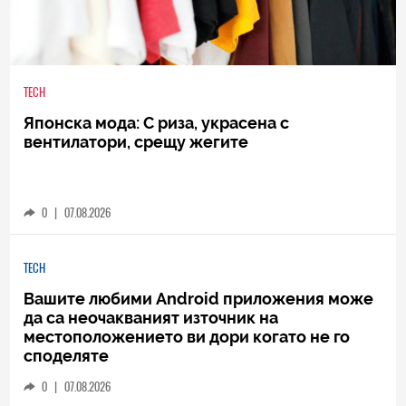
TECH
Японска мода: С риза, украсена с
вентилатори, срещу жегите
0
|
07.08.2026
TECH
Вашите любими Android приложения може
да са неочакваният източник на
местоположението ви дори когато не го
споделяте
0
|
07.08.2026