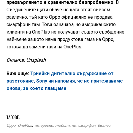
прехвърлянето е сравнително безпроблемно.
В
Съединените щати обаче нещата стоят съвсем
различно, тъй като Oрро официално не продава
смартфони там. Това означава, че американските
клиенти на OnePlus не получават същото съобщение
най-вече защото няма продуктова гама на Oрро,
готова да замени тази на OnePlus.
Снимка: Unsplash
Виж още:
Триейки дигитално съдържание от
разстояние, Sony ни напомня, че не притежаваме
онова, за което плащаме
ТАГОВЕ:
Oppo
,
OnePlus
,
интересно
,
любопитно
,
смартфон
,
бизнес