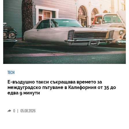
TECH
Е-въздушно такси съкращава времето за
междуградско пътуване в Калифорния от 35 до
едва 9 минути
0
|
05.08.2026