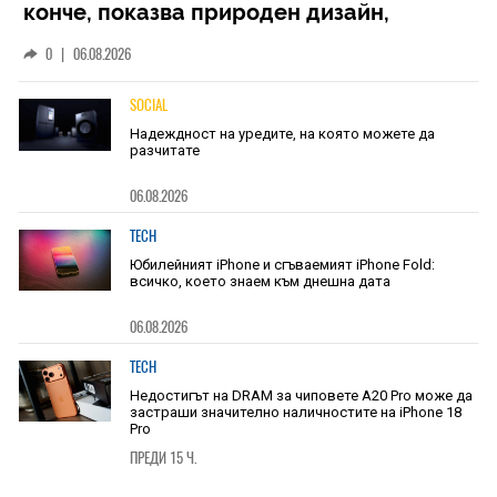
конче, показва природен дизайн,
основан на уникалност и заемки
0
|
06.08.2026
SOCIAL
Надеждност на уредите, на която можете да
разчитате
06.08.2026
TECH
Юбилейният iPhone и сгъваемият iPhone Fold:
всичко, което знаем към днешна дата
06.08.2026
TECH
Недостигът на DRAM за чиповете A20 Pro може да
застраши значително наличностите на iPhone 18
Pro
ПРЕДИ 15 Ч.