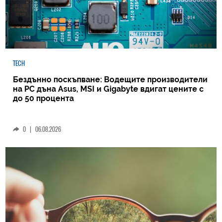
TECH
Бездънно поскъпване: Водещите производители
на РС дъна Asus, MSI и Gigabyte вдигат цените с
до 50 процента
0
|
06.08.2026