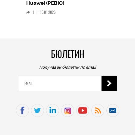
Следв
Huawei (РЕВЮ)
смар
1
|
15.01.2026
личен
0
|
БЮЛЕТИН
Получавай бюлетин по email