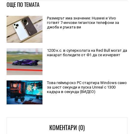
ОЩЕ ПО ТЕМАТА
Размерът има значение: Huawei и Vivo
готвят 7-инчови гигантски телефони за
джоба и ръката ви
1200 к.с. в суперколата на Red Bull могат да
накарат болидите от Ф1 да се изчервят
Това геймърско РС стартира Windows само
за шест секунди и пуска Unreal с 1300
кадъра в секунда (ВИДЕО)
КОМЕНТАРИ (0)