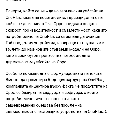
Банерът, който се вижда на германския уебсайт на
OnePlus, казва на посетителите, търсещи „опита, на
който се доверявате“, че Oрро предлага същата
скорост, производителност и съвместимост, каквито
потребителите на OnePlus са свикнали да очакват.
Той представя устройства, вариращи от слушалки и
таблети до най-новите сгъваеми модели на Oрро,
като всеки бутон пренасочва потребителите
директно към уебсайта на Oрро.
Особено показателна е формулировката на текста.
Вместо да промотира бъдещия хардуер на OnePlus,
компанията акцентира върху факта, че продуктите на
Oрро се базират на хардуера и софтуера, с които
потребителите вече са запознати, като
същевременно обещава безпроблемна
съвместимост с настоящите устройства на OnePlus. С