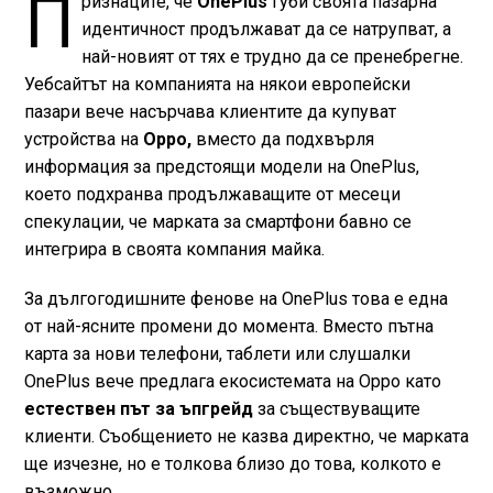
П
ризнаците, че
OnePlus
губи своята пазарна
идентичност продължават да се натрупват, а
най-новият от тях е трудно да се пренебрегне.
Уебсайтът на компанията на някои европейски
пазари вече насърчава клиентите да купуват
устройства на
Oрро,
вместо да подхвърля
информация за предстоящи модели на OnePlus,
което подхранва продължаващите от месеци
спекулации, че марката за смартфони бавно се
интегрира в своята компания майка.
За дългогодишните фенове на OnePlus това е една
от най-ясните промени до момента. Вместо пътна
карта за нови телефони, таблети или слушалки
OnePlus вече предлага екосистемата на Oрро като
естествен път за ъпгрейд
за съществуващите
клиенти. Съобщението не казва директно, че марката
ще изчезне, но е толкова близо до това, колкото е
възможно.