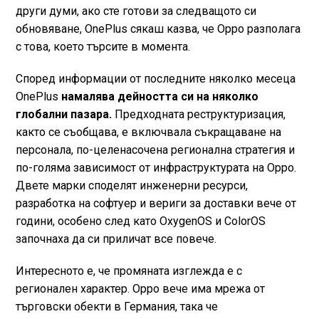
други думи, ако сте готови за следващото си
обновяване, OnePlus сякаш казва, че Oрро разполага
с това, което търсите в момента.
Според информации от последните няколко месеца
OnePlus
намалява дейността си на няколко
глобални пазара.
Предходната реструктуризация,
както се съобщава, е включвала съкращаване на
персонала, по-целенасочена регионална стратегия и
по-голяма зависимост от инфраструктурата на Oрро.
Двете марки споделят инженерни ресурси,
разработка на софтуер и вериги за доставки вече от
години, особено след като OxygenOS и ColorOS
започнаха да си приличат все повече.
Интересното е, че промяната изглежда е с
регионален характер. Oрро вече има мрежа от
търговски обекти в Германия, така че