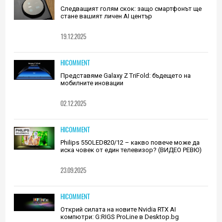
Следващият голям скок: защо смартфонът ще
стане вашият личен AI център
19.12.2025
HICOMMENT
Представяме Galaxy Z TriFold: бъдещето на
мобилните иновации
02.12.2025
HICOMMENT
Philips 55OLED820/12 – какво повече може да
иска човек от един телевизор? (ВИДЕО РЕВЮ)
23.09.2025
HICOMMENT
Открий силата на новите Nvidia RTX AI
компютри: G:RIGS ProLine в Desktop.bg