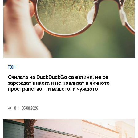
TECH
Очилата на DuckDuckGo са евтини, не се
зареждат никога и не навлизат в личното
пространство – и вашето, и чуждото
0
|
05.08.2026