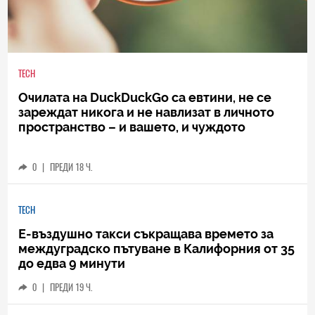
TECH
Очилата на DuckDuckGo са евтини, не се
зареждат никога и не навлизат в личното
пространство – и вашето, и чуждото
0
|
ПРЕДИ 18 Ч.
TECH
Е-въздушно такси съкращава времето за
междуградско пътуване в Калифорния от 35
до едва 9 минути
0
|
ПРЕДИ 19 Ч.