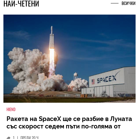
НАЙ-ЧЕТЕНИ
ВСИЧКИ
HIEND
Ракета на SpaceX ще се разбие в Луната
със скорост седем пъти по-голяма от
скоростта на звука
1
|
ПРЕДИ 20 Ч.