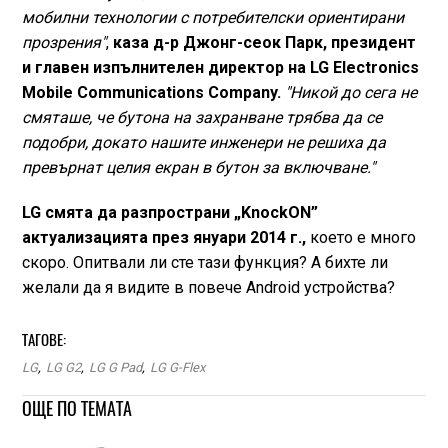
мобилни технологии с потребителски ориентирани
прозрения"
,
каза д-р Джонг-сеок Парк, президент
и главен изпълнителен директор на LG Electronics
Mobile Communications Company.
"Никой до сега не
смяташе, че бутона на захранване трябва да се
подобри, докато нашите инженери не решиха да
превърнат целия екран в бутон за включване."
LG смята да разпространи „KnockON”
актуализацията през януари 2014 г.,
което е много
скоро. Опитвали ли сте тази функция? А бихте ли
желали да я видите в повече Android устройства?
ТАГОВЕ:
LG
,
LG G2
,
LG G Pad
,
LG G-Flex
ОЩЕ ПО ТЕМАТА