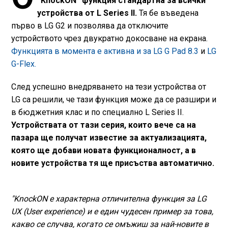
“KnockON” функция стандартна за всички
устройства от L Series II.
Тя бе въведена
първо в LG G2 и позволява да отключите
устройството чрез двукратно докосване на екрана.
Функцията в момента е активна и за LG G Pad 8.3
и
LG
G-Flex.
След успешно внедряването на тези устройства от
LG са решили, че тази функция може да се разшири и
в бюджетния клас и по специално L Series II.
Устройствата от тази серия, които вече са на
пазара ще получат известие за актуализацията,
която ще добави новата функционалност, а в
новите устройства тя ще присъства автоматично.
"KnockON е характерна отличителна функция за LG
UX (User experience) и е един чудесен пример за това,
какво се случва, когато се омъжиш за най-новите в