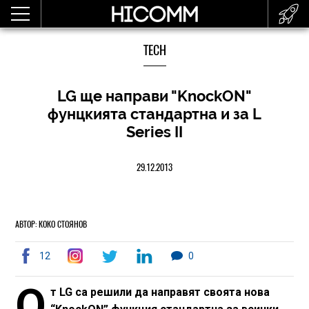
TECH
LG ще направи "KnockON"
фунцкията стандартна и за L
Series II
29.12.2013
АВТОР: КОКО СТОЯНОВ
12
0
О
т LG са решили да направят своята нова