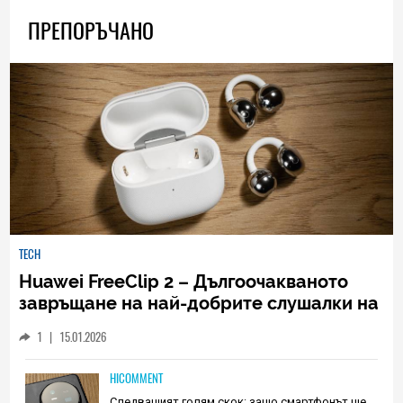
ПРЕПОРЪЧАНО
TECH
Huawei FreeClip 2 – Дългоочакваното
завръщане на най-добрите слушалки на
Huawei (РЕВЮ)
1
|
15.01.2026
HICOMMENT
Следващият голям скок: защо смартфонът ще