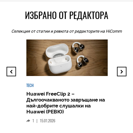
ИЗБРАНО ОТ РЕДАКТОРА
Селекция от статии и ревюта от редакторите на HiComm
TECH
Huawei FreeClip 2 –
Дългоочакваното завръщане на
HICOMME
най-добрите слушалки на
Следв
Huawei (РЕВЮ)
смар
1
|
15.01.2026
личен
0
|