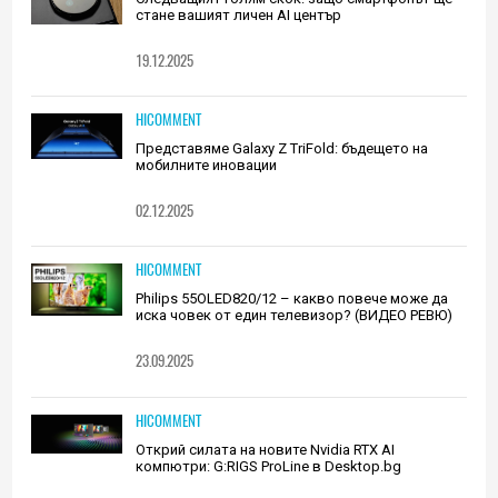
стане вашият личен AI център
19.12.2025
HICOMMENT
Представяме Galaxy Z TriFold: бъдещето на
мобилните иновации
02.12.2025
HICOMMENT
Philips 55OLED820/12 – какво повече може да
иска човек от един телевизор? (ВИДЕО РЕВЮ)
23.09.2025
HICOMMENT
Открий силата на новите Nvidia RTX AI
компютри: G:RIGS ProLine в Desktop.bg