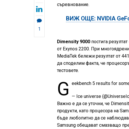
съревнование.
ВИЖ ОЩЕ: NVIDIA GeFo
1
Dimensity 9000
постига резултат 
от Exynos 2200. При многоядрени
MediaTek бележи резултат от 441
да споделим факта, че процесоръ
тестовете.
G
eekbench 5 results for som
— Ice universe (@UniverseI
Важно е да се уточни, че Dimens
продукти, като процесора на Sam
бъде любопитно да се наблюдава
Samsung обещават смазващо пре