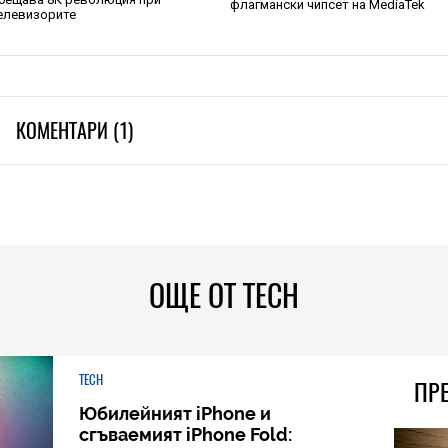
флагмански чипсет на MediaTek
елевизорите
КОМЕНТАРИ (1)
ОЩЕ ОТ TECH
TECH
ПР
Юбилейният iPhone и
сгъваемият iPhone Fold: