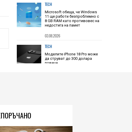
TECH
Microsoft обеща, че Windows
11 ще работи безпроблемно с
8 GB RAM като противовес на
недостига на памет
03.08.2026
TECH
Моделите iPhone 18 Pro може
да струват до 300 долара
повече
04.08.2026
ЕПОРЪЧАНО