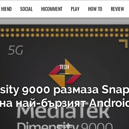
HIEND
SOCIAL
HICOMMENT
PLAY
HOW TO
REVIEW
TECH
ity 9000 размаза Snap
на най-бързият Androi
26.01.2022