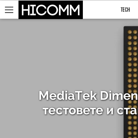
TECH
MediaТek Dimens
тестовете и ста