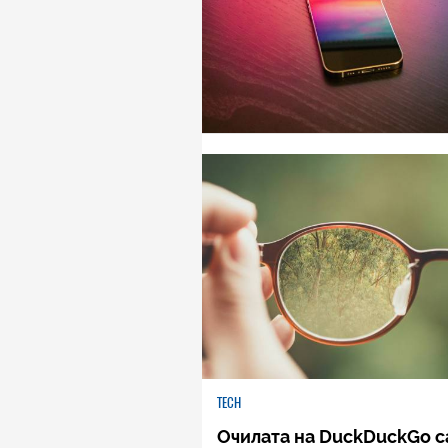
TECH
Очилата на DuckDuckGo с