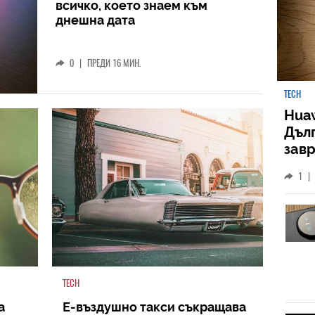
всичко, което знаем към
днешна дата
0
|
ПРЕДИ 16 МИН.
TECH
Huaw
Дъл
зав
слу
1
|
TECH
а
Е-въздушно такси съкращава