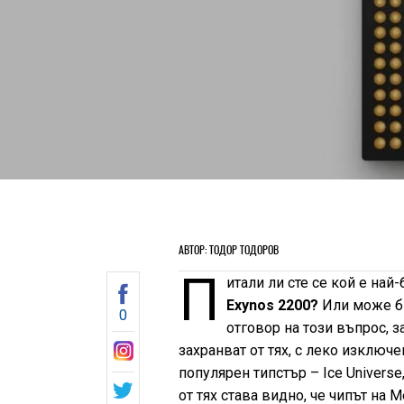
АВТОР: ТОДОР ТОДОРОВ
П
итали ли сте се кой е на
Exynos 2200?
Или може 
0
отговор на този въпрос, 
захранват от тях, с леко изключ
популярен типстър – Ice Universe
от тях става видно, че чипът на 