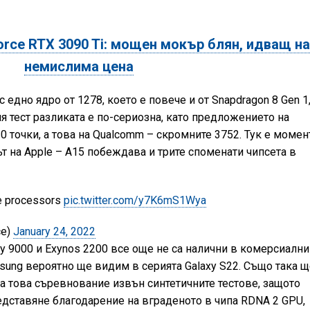
rce RTX 3090 Ti: мощен мокър блян, идващ на
немислима цена
с едно ядро от 1278, което е повече и от Snapdragon 8 Gen 1,
я тест разликата е по-сериозна, като предложението на
0 точки, а това на Qualcomm – скромните 3752. Тук е момен
т на Apple – A15 побеждава и трите споменати чипсета в
e processors
pic.twitter.com/y7K6mS1Wya
ce)
January 24, 2022
ity 9000 и Exynos 2200 все още не са налични в комерсиални
sung вероятно ще видим в серията Galaxy S22. Също така 
 това съревнование извън синтетичните тестове, защото
дставяне благодарение на вграденото в чипа RDNA 2 GPU,