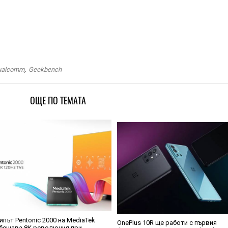
ualcomm
,
Geekbench
ОЩЕ ПО ТЕМАТА
ипът Pentonic 2000 на MediaTek
OnePlus 10R ще работи с първия
бещава 8К революция при