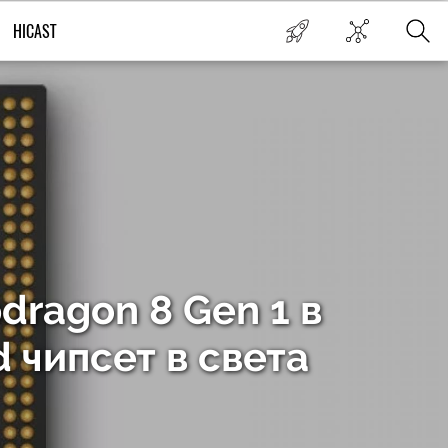
HICAST
dragon 8 Gen 1 в
d чипсет в света