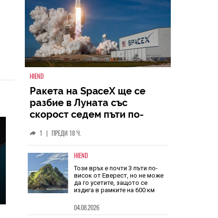
HIEND
Ракета на SpaceX ще се
разбие в Луната със
скорост седем пъти по-
голяма от скоростта на
1
|
ПРЕДИ 18 Ч.
звука
HIEND
Този връх е почти 3 пъти по-
висок от Еверест, но не може
да го усетите, защото се
издига в рамките на 600 км
04.08.2026