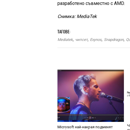
разработено съвместно с AMD.
Снимка: MediaTek
ТАГОВЕ:
Mediatek
,
чипсет
,
Exynos
,
Snapdragon
,
Q
Ч
Microsoft най-накрая подменят
о