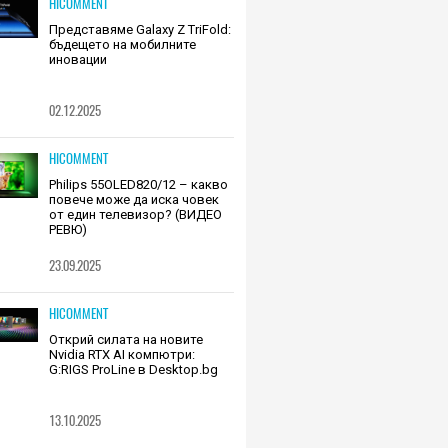
HICOMMENT
Представяме Galaxy Z TriFold:
бъдещето на мобилните
иновации
02.12.2025
HICOMMENT
Philips 55OLED820/12 – какво
повече може да иска човек
от един телевизор? (ВИДЕО
РЕВЮ)
23.09.2025
HICOMMENT
Открий силата на новите
Nvidia RTX AI компютри:
G:RIGS ProLine в Desktop.bg
13.10.2025