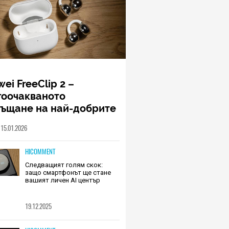
ei FreeClip 2 –
гоочакваното
ръщане на най-добрите
шалки на Huawei (РЕВЮ)
15.01.2026
HICOMMENT
Следващият голям скок:
защо смартфонът ще стане
вашият личен AI център
19.12.2025