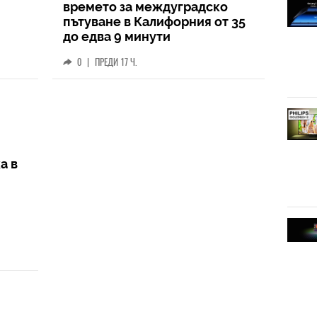
времето за междуградско
пътуване в Калифорния от 35
до едва 9 минути
0
|
ПРЕДИ 17 Ч.
а в