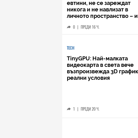
евтини, не се зареждат
никога и не навлизат в
личното пространство – и
вашето, и чуждото
0
|
ПРЕДИ 16 Ч.
TECH
TinyGPU: Най-малката
видеокарта в света вече
възпроизвежда 3D график
реални условия
1
|
ПРЕДИ 20 Ч.