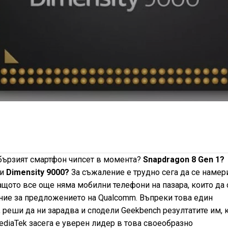
й-бързият смартфон чипсет в момента?
Snapdragon 8 Gen 1?
би
Dimensity 9000?
За съжаление е трудно сега да се намер
защото все още няма мобилни телефони на пазара, които да 
ение за предложението на Qualcomm. Въпреки това един
, реши да ни зарадва и сподели Geekbench резултатите им, 
MediaTek засега е уверен лидер в това своеобразно