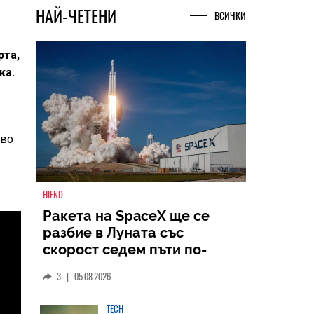
НАЙ-ЧЕТЕНИ
ВСИЧКИ
рта,
ка.
кво
HIEND
Ракета на SpaceX ще се
разбие в Луната със
скорост седем пъти по-
голяма от скоростта на
3
|
05.08.2026
звука
TECH