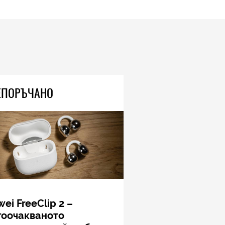
ЕПОРЪЧАНО
ei FreeClip 2 –
гоочакваното