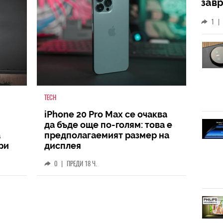
зав
слу
1
|
TECH
iPhone 20 Pro Max се очаква
да бъде още по-голям: това е
а
предполагаемият размер на
ри
дисплея
0
|
ПРЕДИ 18 Ч.