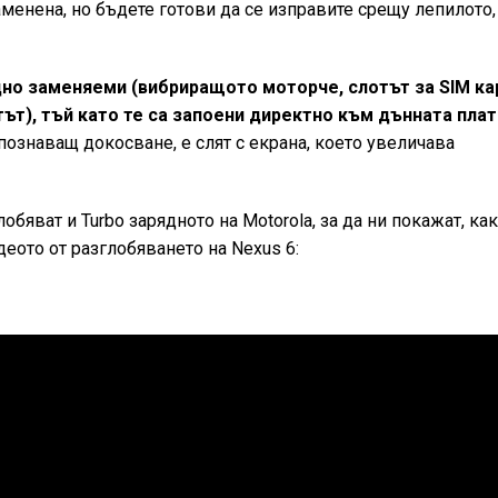
аменена, но бъдете готови да се изправите срещу лепилото,
дно заменяеми (вибриращото моторче, слотът за SIM ка
ът), тъй като те са запоени директно към дънната плат
познаващ докосване, е слят с екрана, което увеличава
лобяват и Turbo зарядното на Motorola, за да ни покажат, ка
деото от разглобяването на Nexus 6: