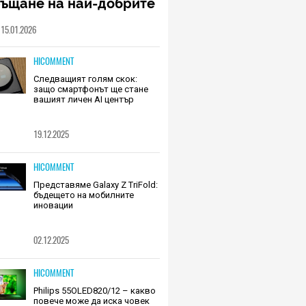
ръщане на най-добрите
шалки на Huawei (РЕВЮ)
15.01.2026
HICOMMENT
Следващият голям скок:
защо смартфонът ще стане
вашият личен AI център
19.12.2025
HICOMMENT
Представяме Galaxy Z TriFold:
бъдещето на мобилните
иновации
02.12.2025
HICOMMENT
Philips 55OLED820/12 – какво
повече може да иска човек