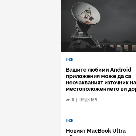
TECH
Вашите любими Android
приложения може да са
неочакваният източник н
местоположението ви до
когато не го споделяте
0
|
ПРЕДИ 16 Ч.
TECH
Новият MacBook Ultra