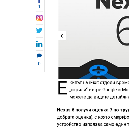
1
0
Е
кипът на iFixit отдели врем
„скрили“ вътре Google и Mo
можете да видите детайлни
Nexus 6 получи оценка 7 по тр
добрата оценка), с която смартфо
устройство използва само един т