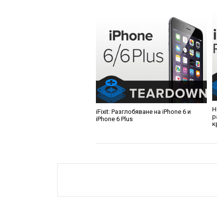
Н
iFixit: Разглобяване на iPhone 6 и
р
iPhone 6 Plus
к