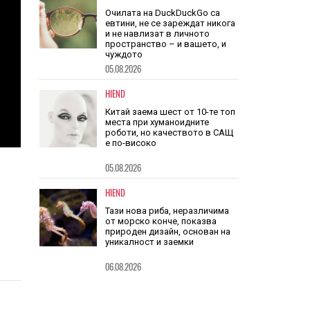
Очилата на DuckDuckGo са
евтини, не се зареждат никога
и не навлизат в личното
пространство – и вашето, и
чуждото
05.08.2026
HIEND
Китай заема шест от 10-те топ
места при хуманоидните
роботи, но качеството в САЩ
е по-високо
05.08.2026
HIEND
Тази нова риба, неразличима
от морско конче, показва
природен дизайн, основан на
уникалност и заемки
06.08.2026