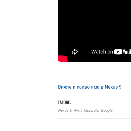
Вижте и какво има в Nexus 9
ТАГОВЕ:
Nexus 6
,
iFixit
,
Motorola
,
Google