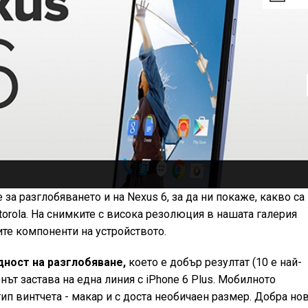
е за разглобяването и на Nexus 6, за да ни покаже, какво са
torola. На снимките с висока резолюция в нашата галерия
те компоненти на устройството.
удност на разглобяване,
което е добър резултат (10 е най-
нът застава на една линия с iPhone 6 Plus. Мобилното
ип винтчета - макар и с доста необичаен размер. Добра но