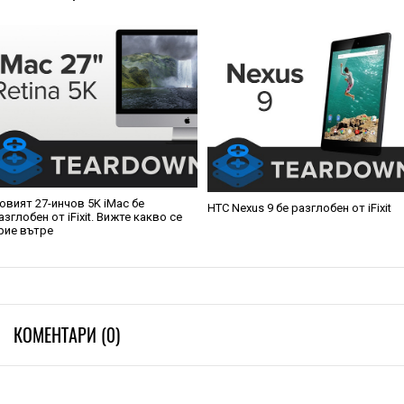
овият 27-инчов 5K iMac бе
HTC Nexus 9 бе разглобен от iFixit
азглобен от iFixit. Вижте какво се
рие вътре
КОМЕНТАРИ (0)