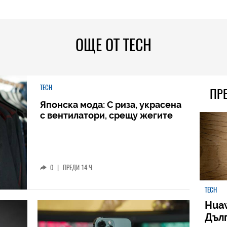
ОЩЕ ОТ TECH
TECH
ПР
Японска мода: С риза, украсена
с вентилатори, срещу жегите
0
|
ПРЕДИ 14 Ч.
TECH
Huaw
Дъл