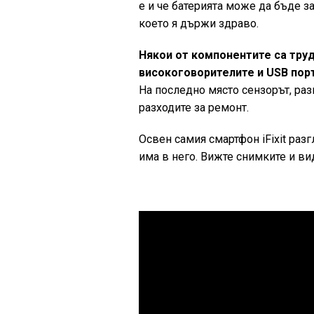
е и че батерията може да бъде з
което я държи здраво.
Някои от компонентите са тру
високоговорителите и USB порт
На последно място сензорът, раз
разходите за ремонт.
Освен самия смартфон iFixit разг
има в него. Вижте снимките и ви