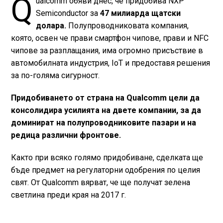
Q
ualcomm обяви днес, че придобива NXP
Semiconductor за
47 милиарда щатски
долара.
Полупроводниковата компания,
която, освен че прави смартфон чипове, прави и NFC
чипове за разплащания, има огромно присъствие в
автомобилната индустрия, IoT и предоставя решения
за по-голяма сигурност.
Придобиването от страна на Qualcomm цели да
консолидира усилията на двете компании, за да
доминират на полупроводниковите пазари и на
редица различни фронтове.
Както при всяко голямо придобиване, сделката ще
бъде предмет на регулаторни одобрения по целия
свят. От Qualcomm вярват, че ще получат зелена
светлина преди края на 2017 г.