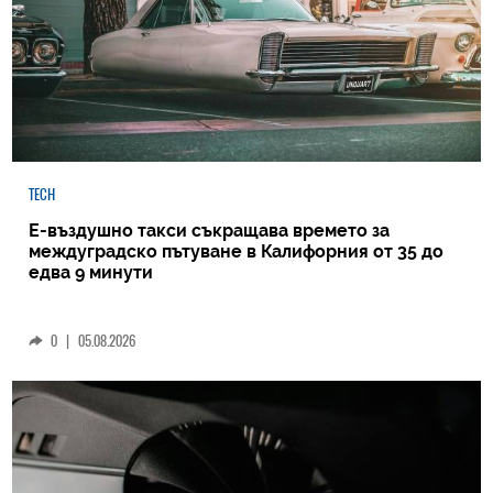
TECH
Е-въздушно такси съкращава времето за
междуградско пътуване в Калифорния от 35 до
едва 9 минути
0
|
05.08.2026