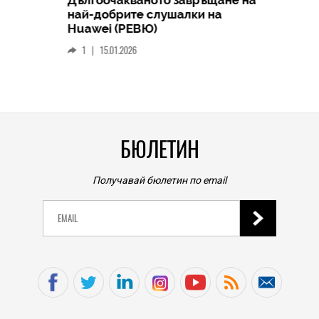
HICOMME
най-добрите слушалки на
Следв
Huawei (РЕВЮ)
смар
1
|
15.01.2026
личен
0
|
БЮЛЕТИН
Получавай бюлетин по email