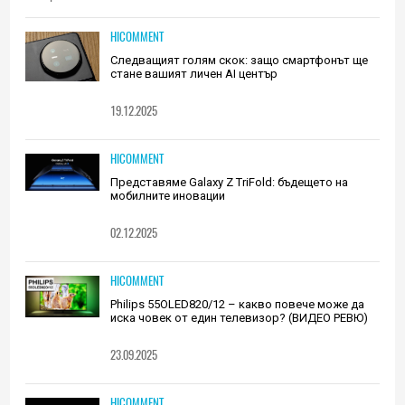
HICOMMENT
Следващият голям скок: защо смартфонът ще
стане вашият личен AI център
19.12.2025
HICOMMENT
Представяме Galaxy Z TriFold: бъдещето на
мобилните иновации
02.12.2025
HICOMMENT
Philips 55OLED820/12 – какво повече може да
иска човек от един телевизор? (ВИДЕО РЕВЮ)
23.09.2025
HICOMMENT