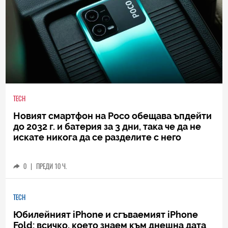
TECH
Новият смартфон на Poco обещава ъпдейти
до 2032 г. и батерия за 3 дни, така че да не
искате никога да се разделите с него
0
|
ПРЕДИ 10 Ч.
TECH
Юбилейният iPhone и сгъваемият iPhone
Fold: всичко, което знаем към днешна дата