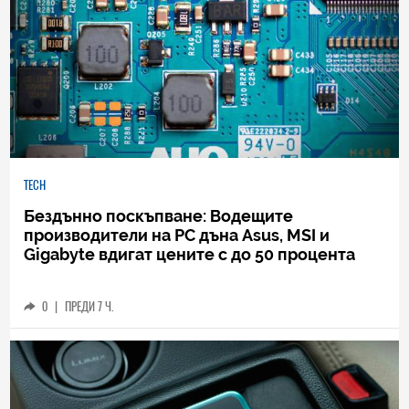
TECH
Бездънно поскъпване: Водещите
производители на РС дъна Asus, MSI и
Gigabyte вдигат цените с до 50 процента
0
|
ПРЕДИ 7 Ч.