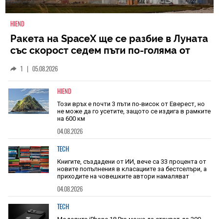
HIEND
Ракета на SpaceX ще се разбие в Луната
със скорост седем пъти по-голяма от
скоростта на звука
1
|
05.08.2026
HIEND
Този връх е почти 3 пъти по-висок от Еверест, но
не може да го усетите, защото се издига в рамките
на 600 км
04.08.2026
TECH
Книгите, създадени от ИИ, вече са 33 процента от
новите попълнения в класациите за бестселъри, а
приходите на човешките автори намаляват
04.08.2026
TECH