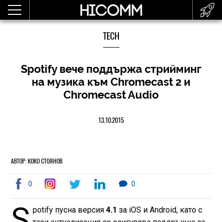
TECH
Spotify вече поддържа стрийминг
на музика към Chromecast 2 и
Chromecast Audio
13.10.2015
АВТОР: КОКО СТОЯНОВ
0
0
S
potify пусна версия
4.1
за iOS и Android, като с