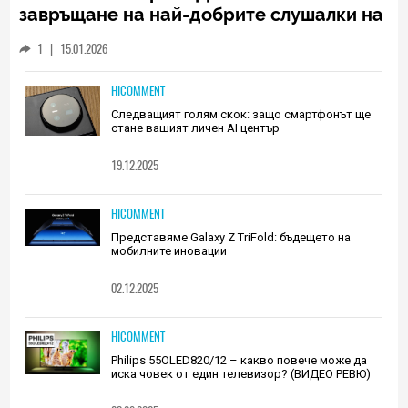
завръщане на най-добрите слушалки на
Huawei (РЕВЮ)
1
|
15.01.2026
HICOMMENT
Следващият голям скок: защо смартфонът ще
стане вашият личен AI център
19.12.2025
HICOMMENT
Представяме Galaxy Z TriFold: бъдещето на
мобилните иновации
02.12.2025
HICOMMENT
Philips 55OLED820/12 – какво повече може да
иска човек от един телевизор? (ВИДЕО РЕВЮ)