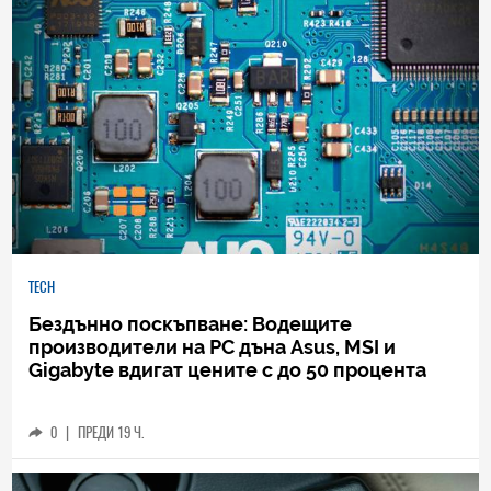
TECH
Бездънно поскъпване: Водещите
производители на РС дъна Asus, MSI и
Gigabyte вдигат цените с до 50 процента
0
|
ПРЕДИ 19 Ч.