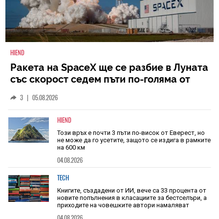
HIEND
Ракета на SpaceX ще се разбие в Луната
със скорост седем пъти по-голяма от
скоростта на звука
3
|
05.08.2026
HIEND
Този връх е почти 3 пъти по-висок от Еверест, но
не може да го усетите, защото се издига в рамките
на 600 км
04.08.2026
TECH
Книгите, създадени от ИИ, вече са 33 процента от
новите попълнения в класациите за бестселъри, а
приходите на човешките автори намаляват
04.08.2026