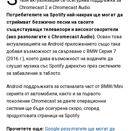
тази актуализация се осигурява поддръжка за
Chromecast 2 и Chromecast Audio.
Потребителите на Spotify най-накрая ще могат да
стриймват безжично песни на своите
съществуващи телевизори и високоговорители
(ако разполагате с Chromecast Audio).
Освен това
актуализацията на Android приложението също така
добавя възможност за свързване с BMW Серия 7
(2016 г.), което дава възможност на водачите да
слушат музика със Spotify директно през системите
за забавление в таблото.
Android поддръжката за останалата част от BMW/Mini
серията от автомобили, както и за първото
поколение Chromecast за двете операционни
системи ще бъде осигурена скоро, според
продуктовата страница на Spotify.
Прочетете още:
Google резултатите ще могат да