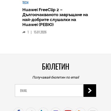
TECH
Huawei FreeClip 2 –
Дългоочакваното завръщане на
HICOMME
най-добрите слушалки на
Следв
Huawei (РЕВЮ)
смар
1
|
15.01.2026
личен
0
|
БЮЛЕТИН
Получавай бюлетин по email