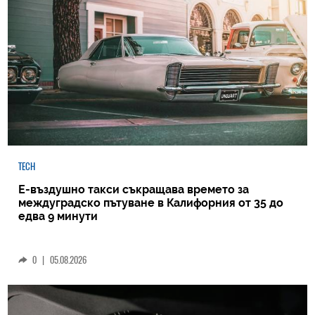
TECH
Е-въздушно такси съкращава времето за
междуградско пътуване в Калифорния от 35 до
едва 9 минути
0
|
05.08.2026