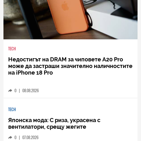
TECH
Недостигът на DRAM за чиповете A20 Pro
може да застраши значително наличностите
на iPhone 18 Pro
0
|
08.08.2026
TECH
Японска мода: С риза, украсена с
вентилатори, срещу жегите
0
|
07.08.2026