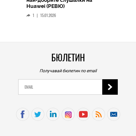
най-добрите слушалки на
Следв
Huawei (РЕВЮ)
смар
1
|
15.01.2026
личен
0
|
БЮЛЕТИН
Получавай бюлетин по email