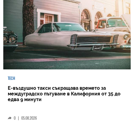
TECH
Е-въздушно такси съкращава времето за
междуградско пътуване в Калифорния от 35 до
едва 9 минути
0
|
05.08.2026