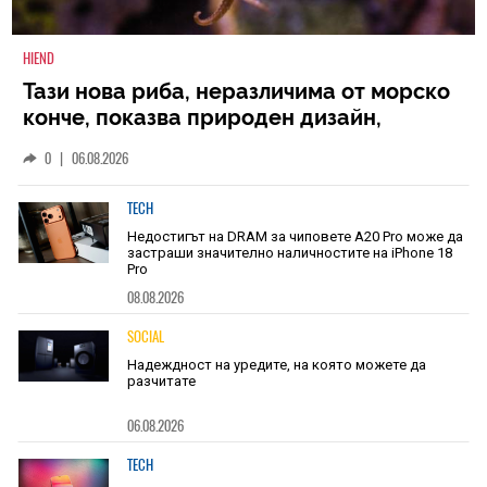
HIEND
Тази нова риба, неразличима от морско
конче, показва природен дизайн,
основан на уникалност и заемки
0
|
06.08.2026
TECH
Недостигът на DRAM за чиповете A20 Pro може да
застраши значително наличностите на iPhone 18
Pro
08.08.2026
SOCIAL
Надеждност на уредите, на която можете да
разчитате
06.08.2026
TECH