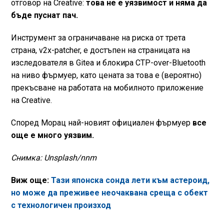
отговор на Creative:
това не е уязвимост и няма да
бъде пуснат пач.
Инструмент за ограничаване на риска от трета
страна, v2x-patcher, е достъпен на страницата на
изследователя в Gitea и блокира CTP-over-Bluetooth
на ниво фърмуер, като цената за това е (вероятно)
прекъсване на работата на мобилното приложение
на Creative.
Според Морац най-новият официален фърмуер
все
още е много уязвим.
Снимка: Unsplash/nnm
Виж още:
Тази японска сонда лети към астероид,
но може да преживее неочаквана среща с обект
с технологичен произход