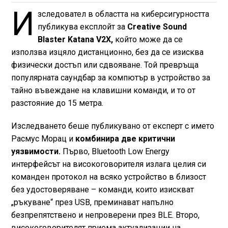
И
зследовател в областта на киберсигурността
публикува експлойт за
Creative Sound
Blaster Katana V2X,
който може да се
използва изцяло дистанционно, без да се изисква
физически достъп или сдвояване. Той превръща
популярната саундбар за компютър в устройство за
тайно въвеждане на клавишни команди, и то от
разстояние до 15 метра.
Изследването беше публикувано от експерт с името
Расмус Морац и
комбинира две критични
уязвимости.
Първо, Bluetooth Low Energy
интерфейсът на високоговорителя излага целия си
команден протокол на всяко устройство в близост
без удостоверяване – команди, които изискват
„ръкуване“ през USB, преминават напълно
безпрепятствено и непроверени през BLE. Второ,
високоговорителят приема актуализации на