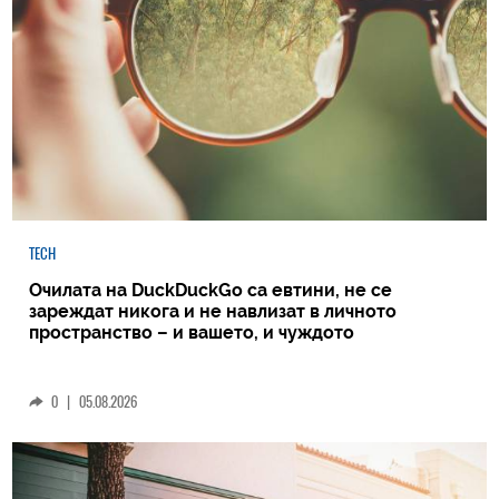
TECH
Очилата на DuckDuckGo са евтини, не се
зареждат никога и не навлизат в личното
пространство – и вашето, и чуждото
0
|
05.08.2026