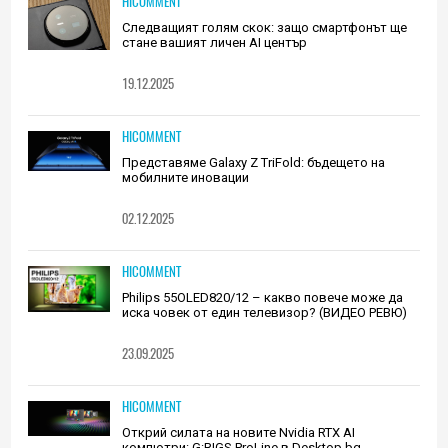
HICOMMENT
Следващият голям скок: защо смартфонът ще
стане вашият личен AI център
19.12.2025
HICOMMENT
Представяме Galaxy Z TriFold: бъдещето на
мобилните иновации
02.12.2025
HICOMMENT
Philips 55OLED820/12 – какво повече може да
иска човек от един телевизор? (ВИДЕО РЕВЮ)
23.09.2025
HICOMMENT
Открий силата на новите Nvidia RTX AI
компютри: G:RIGS ProLine в Desktop.bg