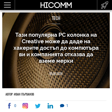
TECH
Тази популярна РС колонка на
Creative може да даде на
хакерите достъп до компютъра
ви и компанията отказва да
вземе мерки
05.06.2026
АВТОР: ИВАН ПЪРВАНОВ
0
1