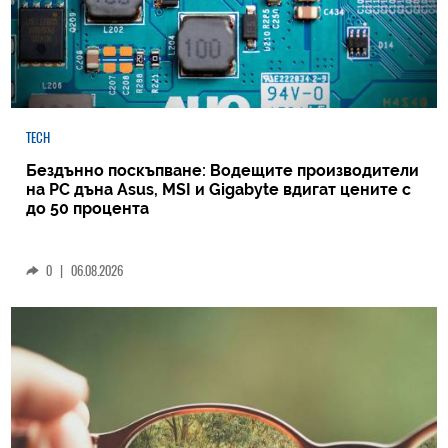
TECH
Бездънно поскъпване: Водещите производители
на РС дъна Asus, MSI и Gigabyte вдигат цените с
до 50 процента
0
|
06.08.2026