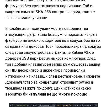
фърмуера без криптографско подписване. Той е
защитен само от SHA-256 контролна сума, която е
лесна за манипулиране.
В комбинация тези уязвимости позволяват на
атакуващия да флашне безшумно персонализиран
фърмуер на високоговорителя по въздуха, без да го
свързва или докосва. Този персонализиран фърмуер
след това злоупотребява с факта, че Katana V2X е
доверен USB периферия на хост компютъра. След
това добавя клавиатурен запис към съществуващия
си HID дескриптор и инжектира произволни
натискания на клавиши след рестартиране. Типовете
„доказателство за концепция“ отразяват pwned в
терминал (вижте по-долу). Един истински хакер
вероятно
би изпълнил нещо много по-лошо.