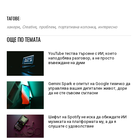
ТАГОВЕ:
хакери
,
Creative
,
проблем
,
портативна колонка
,
интересно
ОЩЕ ПО ТЕМАТА
YouTube тества търсене с ИИ, което
наподобява разговор, а не просто
въвеждане на думи
Gemini Spark е опитът на Google тихичко да
управлява вашия дигитален живот, дори
да не сте съвсем съгласни
Шефът на Spotify не иска да обиждате ИИ
музиката на платформата му, а да я
слушате с удоволствие