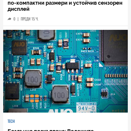
по-компактни размери и устойчив сензорен
дисплей
0
|
ПРЕДИ 15 Ч.
TECH