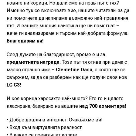
новите ни корици. Но дали сме на прав път с тях?
Именно тук се включвате вие, нашите читатели, за да
ни помогнете да напипаме възможно най-правилния
път. И вашите мнения наистина ще ни помогнат –
вече ги анализираме и търсим най-добрата формула.
Благодарим ви!
След думите на благодарност, време е и за
предметната награда.
Този път тя отива при дама с
малко странно име –
Clemetine Dasa,
с която ще се
свържем, за да се разберем как ще получи своя нов
LG G3!
И коя корица харесахте най-много? Ето го и цялото
класиране, базирано на вашите
над 700 коментара!
• Добре дошли в интернет. Очаквахме ви!
• Вход към виртуалната реалност
• В какво се превръщат колите