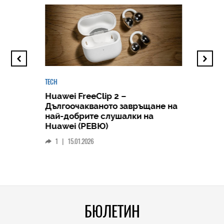
TECH
Huawei FreeClip 2 –
Дългоочакваното завръщане на
HICOMME
най-добрите слушалки на
Следв
Huawei (РЕВЮ)
смар
1
|
15.01.2026
личен
0
|
БЮЛЕТИН