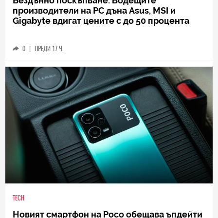
Бездънно поскъпване: Водещите
производители на РС дъна Asus, MSI и
Gigabyte вдигат цените с до 50 процента
0
|
ПРЕДИ 17 Ч.
TECH
Новият смартфон на Poco обещава ъпдейти