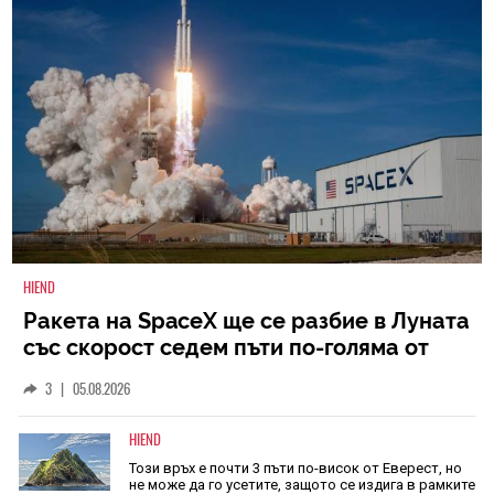
HIEND
Ракета на SpaceX ще се разбие в Луната
със скорост седем пъти по-голяма от
скоростта на звука
3
|
05.08.2026
HIEND
Този връх е почти 3 пъти по-висок от Еверест, но
не може да го усетите, защото се издига в рамките