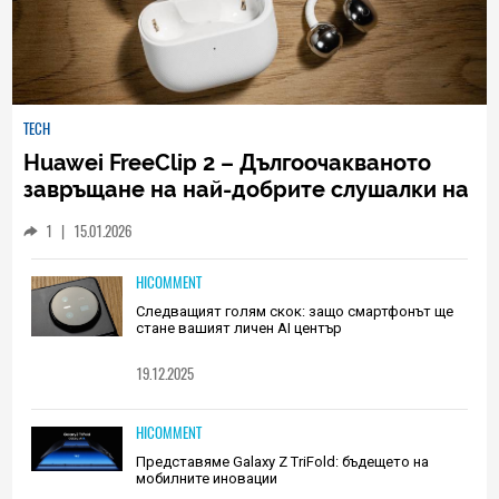
TECH
Huawei FreeClip 2 – Дългоочакваното
завръщане на най-добрите слушалки на
Huawei (РЕВЮ)
1
|
15.01.2026
HICOMMENT
Следващият голям скок: защо смартфонът ще
стане вашият личен AI център
19.12.2025
HICOMMENT
Представяме Galaxy Z TriFold: бъдещето на
мобилните иновации