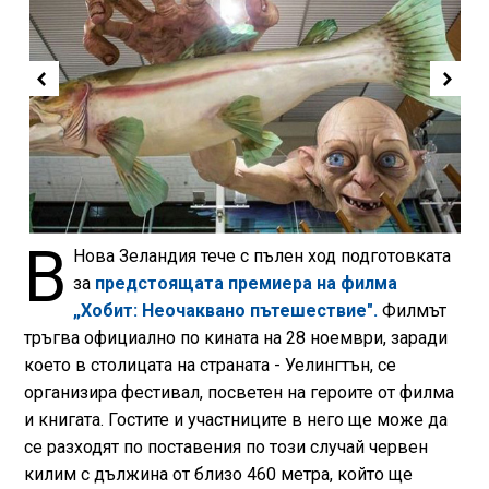
В
Нова Зеландия тече с пълен ход подготовката
за
предстоящата премиера на филма
„Хобит: Неочаквано пътешествие".
Филмът
тръгва официално по кината на 28 ноември, заради
което в столицата на страната - Уелингтън, се
организира фестивал, посветен на героите от филма
и книгата. Гостите и участниците в него ще може да
се разходят по поставения по този случай червен
килим с дължина от близо 460 метра, който ще