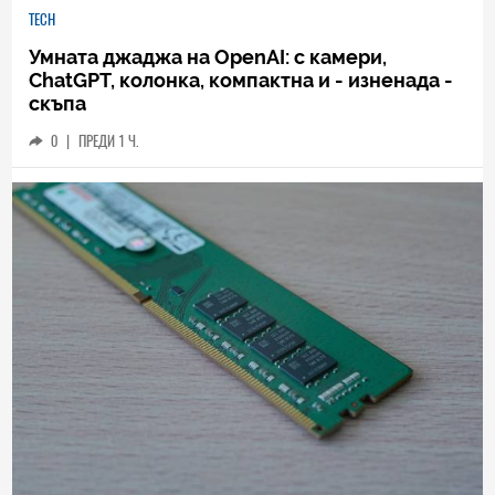
TECH
Умната джаджа на OpenAI: с камери,
ChatGPT, колонка, компактна и - изненада -
скъпа
0
|
ПРЕДИ 1 Ч.