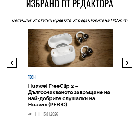
ИЗБРАНО ОТ РЕДАКТОРА
Селекция от статии и ревюта от редакторите на HiComm
TECH
Huawei FreeClip 2 –
Дългоочакваното завръщане на
HICOMME
най-добрите слушалки на
Следв
Huawei (РЕВЮ)
смар
1
|
15.01.2026
личен
0
|