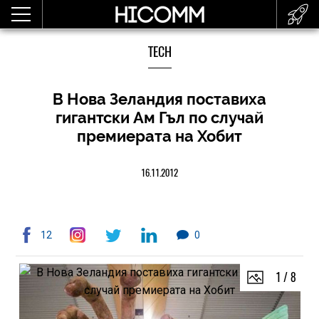
TECH
В Нова Зеландия поставиха
гигантски Ам Гъл по случай
премиерата на Хобит
16.11.2012
12
0
1
/
8