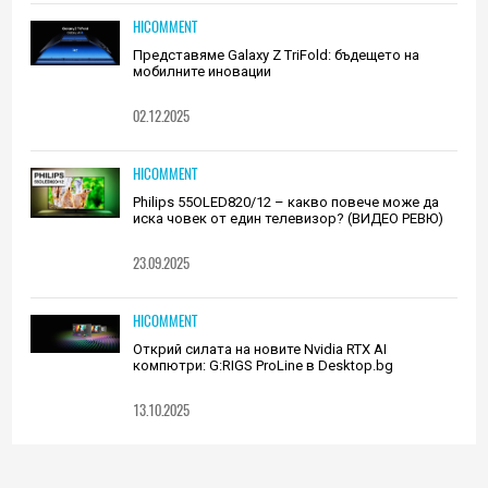
HICOMMENT
Представяме Galaxy Z TriFold: бъдещето на
мобилните иновации
02.12.2025
HICOMMENT
Philips 55OLED820/12 – какво повече може да
иска човек от един телевизор? (ВИДЕО РЕВЮ)
23.09.2025
HICOMMENT
Открий силата на новите Nvidia RTX AI
компютри: G:RIGS ProLine в Desktop.bg
13.10.2025