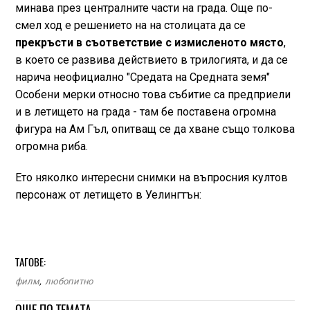
минава през централните части на града. Още по-
смел ход е решението на на столицата да се
прекръсти в съответствие с измисленото място
,
в което се развива действието в трилогията, и да се
нарича неофициално "Средата на Средната земя"
Особени мерки относно това събитие са предприели
и в летището на града - там бе поставена огромна
фигура на Ам Гъл, опитващ се да хване също толкова
огромна риба.
Ето няколко интересни снимки на въпросния култов
персонаж от летището в Уелингтън:
ТАГОВЕ:
филм
,
любопитно
ОЩЕ ПО ТЕМАТА