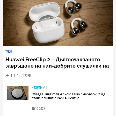
TECH
Huawei FreeClip 2 – Дългоочакваното
завръщане на най-добрите слушалки на
Huawei (РЕВЮ)
1
|
15.01.2026
HICOMMENT
Следващият голям скок: защо смартфонът ще
стане вашият личен AI център
19.12.2025